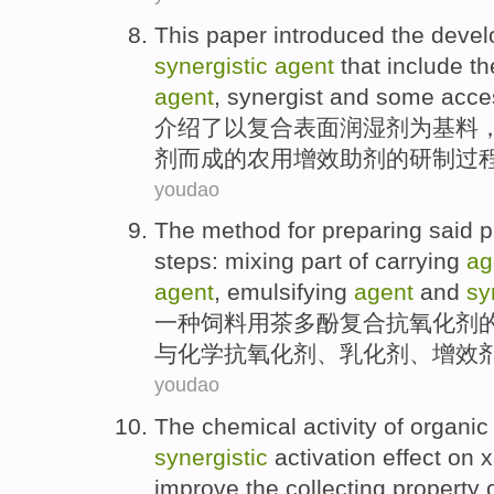
This paper introduced
the
devel
synergistic
agent
that include
th
agent
,
synergist
and
some
acce
介绍
了
以
复合
表面
润湿
剂
为基料
剂
而成
的
农用
增效
助剂的
研制过
youdao
The
method
for
preparing
said p
steps:
mixing
part of
carrying
ag
agent
,
emulsifying
agent
and
sy
一种饲料用茶多酚复合
抗
氧化剂
与
化学
抗氧化剂、
乳化剂
、
增效
youdao
The
chemical
activity
of
organic
synergistic
activation
effect
on
x
improve
the
collecting
property
o