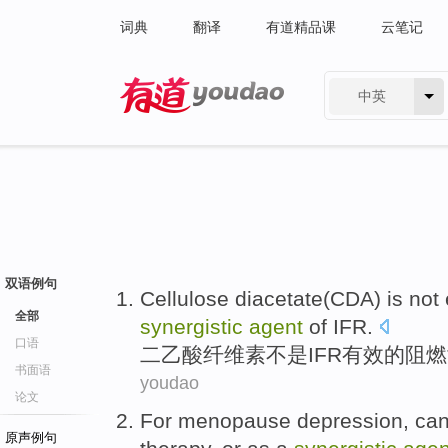
词典
翻译
有道精品课
云笔记
中英
有道 - 网易旗下搜索
双语例句
Cellulose
diacetate
(CDA)
is not
全部
synergistic
agent
of
IFR
.
口语
二乙酸
纤维素
不是
IFR
有效
的
阻燃
书面语
youdao
论文
For
menopause
depression
,
ca
原声例句