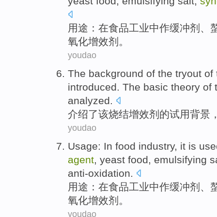
yeast
food,
emulsifying
salt
,
syn
用途：
在
食品
工业
中作
缓
冲剂
、
氧化
增效
剂。
youdao
The
background
of
the
tryout
of
introduced
. The
basic
theory of
analyzed
.
介绍了
该
烧结
增效
剂
的
试用
背景
youdao
Usage
:
In
food
industry
, it is
use
agent
,
yeast
food,
emulsifying
s
anti-oxidation
.
用途
：
在
食品
工业
中
作
缓冲剂
、
氧化
增效
剂
。
youdao