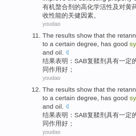
有机
螯
合剂
的
高化学
活性
及
对
黄
收性能的
关健
因素
。
youdao
The results
show that
the retann
to
a certain
degree, has
good
sy
and
oil
.
结果
表明
：
SAB
复
鞣
剂
具有
一定
同
作用
好
；
youdao
The results
show that
the retann
to
a certain
degree, has
good
sy
and
oil
.
结果
表明
：
SAB
复
鞣
剂
具有
一定
同
作用
好
；
youdao