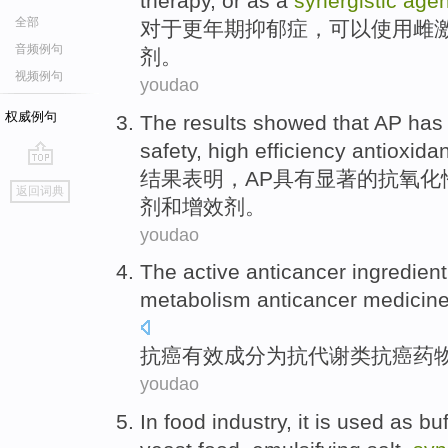
therapy
,
or
as a
synergistic
agen
全部
对于
更年期
抑郁症
，
可以
使用
雌
音频例句
剂
。
视频例句
youdao
权威例句
The results
showed that
AP
has
safety
,
high efficiency
antioxidan
结果
表明
，
AP
具有
显著
的
抗
氧化
go
返回词典
top
剂
和
增效
剂
。
youdao
The active
anticancer
ingredient
metabolism
anticancer
medicin
抗癌
有效成分
为
抗
代谢类抗癌
药
youdao
In
food
industry
, it is
used
as
bu