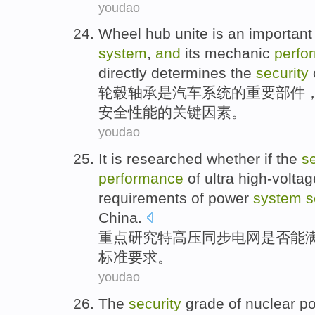
youdao
Wheel
hub
unite
is
an important
system
,
and
its
mechanic
perfo
directly
determines
the
security
轮毂
轴承
是
汽车
系统
的
重要
部件
安全
性能
的
关键
因素。
youdao
It is
researched
whether
if the
se
performance
of
ultra
high-volta
requirements
of
power
system
s
China
.
重点研究
特
高压同步
电网
是否
能
标准
要求
。
youdao
The
security
grade
of
nuclear po