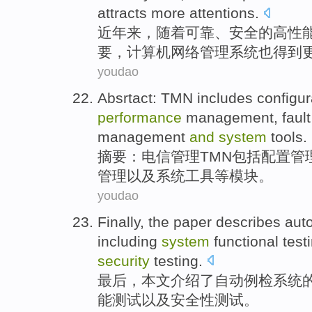
attracts
more
attentions
.
近年
来，
随着
可靠
、
安全
的
高性
要
，计算机网络
管理
系统
也得到
youdao
Absrtact
:
TMN
includes
configur
performance
management
,
fault
management
and
system
tools
.
摘要
：电信
管理
TMN
包括
配置
管
管理
以及
系统
工具
等模块。
youdao
Finally
,
the paper
describes
aut
including
system
functional
test
security
testing.
最后
，
本文
介绍了
自动
例检
系统
能
测试
以及
安全性
测试。