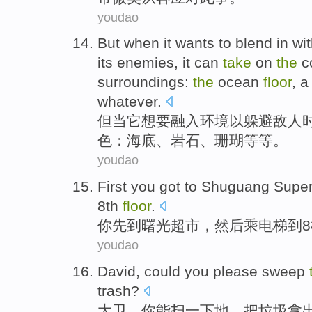
youdao
But
when
it
wants
to
blend in wit
its
enemies
,
it
can
take
on
the
c
surroundings
:
the
ocean
floor
, 
whatever
.
但
当
它
想
要
融入
环境
以
躲避
敌人
色
：
海底
、
岩石
、珊瑚等等。
youdao
First
you
got
to
Shuguang
Supe
8th
floor
.
你
先
到
曙光
超市
，
然后
乘
电梯
到
8
youdao
D
avid, could you please sweep
trash?
大
卫，你能扫一下地，把垃圾拿