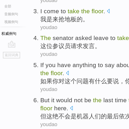
youdao
全部
I
come to
take
the
floor
.
音频例句
我
是
来
抢
地板
的。
视频例句
youdao
权威例句
The
senator
asked
leave
to
tak
这位
参议员
请求
发言。
go
youdao
返回词典
top
If
you
have
anything
to say
abou
the
floor
.
如果
你
对
这个
问题
有
什么
要说
，
youdao
But
it
would
not
be
the
last
time
floor
here.
但
这
绝不会
是
机器
人们
的
最后
依
youdao