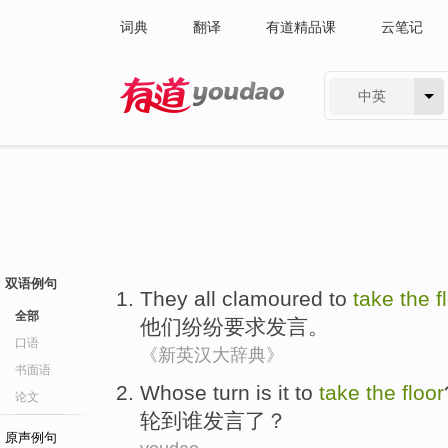
词典
翻译
有道精品课
云笔记
中英
有道 - 网易旗下搜索
双语例句
They
all clamoured
to
take
the
f
全部
他们
纷纷
要求发言。
口语
《新英汉大辞典》
书面语
Whose turn is it to
take
the
floor
论文
轮到
谁
发言
了？
原声例句