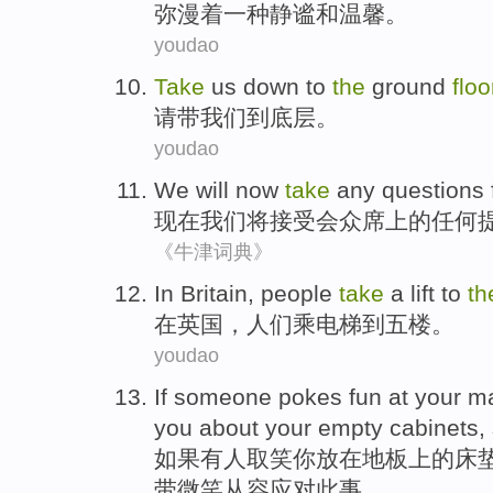
弥漫
着
一种
静谧
和
温馨。
youdao
Take
us
down
to
the
ground
floo
请
带
我们
到
底层
。
youdao
We
will
now
take
any
questions
现在
我们
将
接受
会众
席上的
任何
《牛津词典》
In
Britain
,
people
take
a lift
to
th
在
英国
，
人们
乘
电梯
到
五
楼。
youdao
If
someone
pokes fun at
your
ma
you
about
your
empty
cabinets,
如果
有人
取笑
你
放在地板
上
的
床
带微笑从容应对此事。