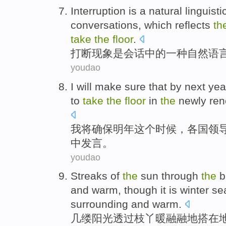
Interruption
is
a
natural
linguisti
conversations
, which reflects
th
take
the
floor
.
打断现象
是
会话
中的
一种
自然
语
youdao
I
will
make sure that
by next yea
to
take
the
floor
in
the
newly re
我
将
确保
明年
这个
时候
，
各国领
中
发言
。
youdao
Streaks of
the
sun
through
the
b
and warm,
though it
is
winter
se
surrounding
and
warm
.
几
缕
阳光
透过
枝丫
暖融融
地
搭
在