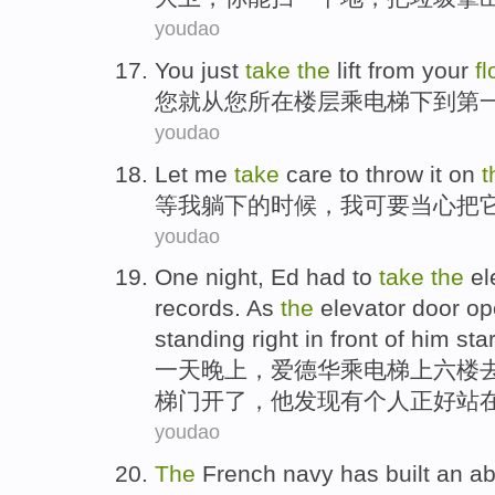
youdao
You
just
take
the
lift
from
your
fl
您
就
从
您
所在
楼层
乘
电梯
下
到
第
youdao
Let
me
take
care
to throw
it
on
t
等
我
躺下的时候，
我
可要
当心
把
youdao
One
night
,
Ed had
to
take
the
el
records
. As
the
elevator
door
op
standing
right
in
front of
him
sta
一
天晚上
，
爱德华
乘
电梯
上
六
楼
梯
门
开了
，
他
发现
有
个人
正好站
youdao
The
French
navy
has
built
an
ab