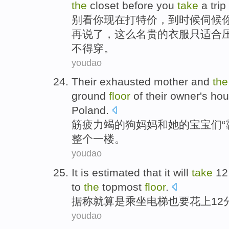
the
closet
before
you
take
a trip
别看
你
现在打
特价
，到时候伺候
再说了，这么名贵
的
衣服只适合
不得穿。
youdao
Their exhausted
mother
and
the
ground
floor
of
their owner's ho
Poland
.
筋疲力竭
的
狗
妈妈
和
她的宝宝们“
整个
一楼
。
youdao
It
is estimated that
it will
take
12
to
the
topmost
floor
.
据称就
算是
乘坐电梯
也
要
花
上
12
youdao