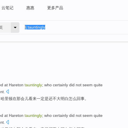
云笔记
惠惠
更多产品
英
ed
at
Hareton
tauntingly
; who
certainly
did
not
seem
quite
nt.
；哈里顿
在那会儿
看来
一定
是
还不大
明白
怎么回事。
ed
at
Hareton
tauntingly
; who
certainly
did
not
seem
quite
nt.