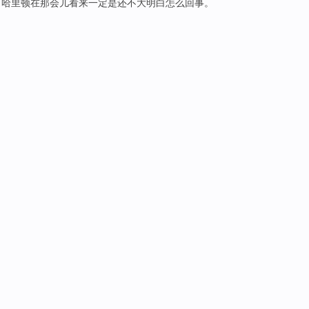
；哈里顿
在那会儿
看来
一定
是
还不大
明白
怎么回事。