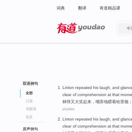
词典
翻译
有道精品课
中
有道 - 网易旗下搜索
双语例句
Linton repeated his
laugh
, and
glanc
全部
clear
of comprehension
at
that mome
口语
林
惇
又
大笑
起来，嘲弄地
瞟着
哈里
顿
书面语
youdao
论文
Linton repeated his
laugh
, and
glanc
clear
of comprehension
at
that mome
原声例句