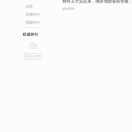
林
惇
又
大笑
起来，嘲弄地
瞟着
哈里
顿
全部
youdao
音频例句
视频例句
权威例句
go
返回词典
top