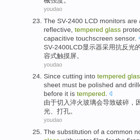
械
强度
。
youdao
The SV
-
2400
LCD
monitors
are 
reflective,
tempered
glass
prote
capacitive
touchscreen sensor
.
SV
-
2400
LCD
显示器
采用抗反光
容式
触摸屏。
youdao
Since
cutting into
tempered
gla
sheet
must be
polished
and
dril
before
it is
tempered
.
由于
切入
淬火
玻璃
会导致
破碎
，
光
、
打孔
。
youdao
The
substitution of a
common
no