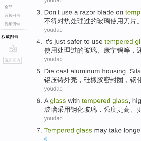
youdao
全部
Don't
use
a razor
blade
on
temp
音频例句
不得
对
热处理过的
玻璃
使用
刀片
视频例句
youdao
权威例句
It
's
just
safer
to
use
tempered
g
使用
处理过
的
玻璃
、
康宁
锅
等
，
go
youdao
返回词典
top
Die cast aluminum
housing
,
Sila
铝
压铸
外壳
，
硅橡胶
密封圈，钢
youdao
A
glass
with
tempered
glass
, hi
玻璃
采用
钢化玻璃，
强度
更高
、
youdao
Tempered
glass
may
take longe