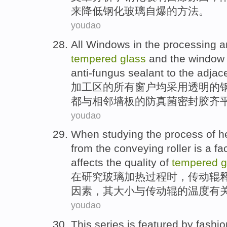
来
降低
钢化玻璃自爆的
方法
。
youdao
All
Windows
in
the
processing a
tempered
glass
and
the
window
anti-fungus
sealant
to
the
adjace
加工区
的
所有
窗户
均
采用
透明
的
都
与相邻墙板的防
真菌
密封胶
齐
youdao
When
studying
the
process
of
h
from
the
conveying
roller
is a
fa
affects
the
quality
of
tempered
g
在
研究
玻璃
加热
过程
时，传动
辊
因素
，其大小
与
传动
辊的温度有
youdao
This series is featured by
fashio