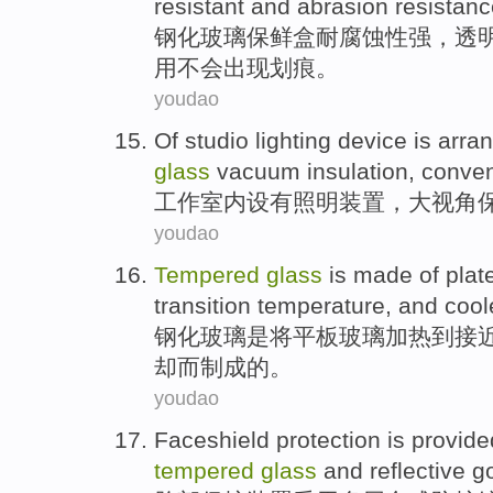
resistant and
abrasion resistan
钢化
玻璃
保鲜盒
耐腐蚀性
强，透
用
不会出现划痕。
youdao
Of studio
lighting
device
is
arra
glass
vacuum
insulation
,
conven
工作
室内
设有
照明
装置
，
大
视角
youdao
Tempered
glass
is
made
of
plat
transition
temperature
,
and
cool
钢化
玻璃
是
将
平板
玻璃
加热
到
接
却而制成
的
。
youdao
Faceshield
protection
is provid
tempered
glass
and reflective g