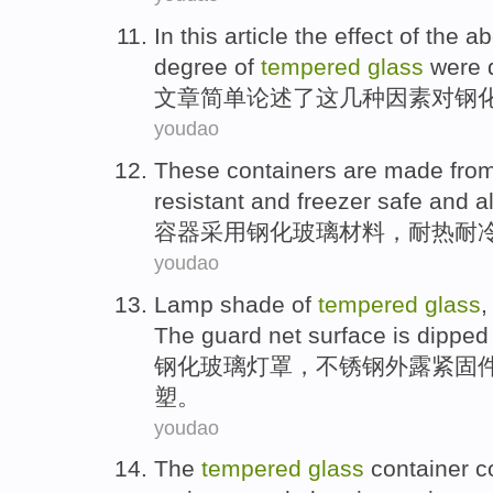
In this article
the
effect
of the a
degree
of
tempered
glass
were 
文章
简单论述
了这
几种因素
对
钢
youdao
These containers
are
made fro
resistant
and freezer safe and a
容器
采用
钢化
玻璃
材料，
耐热
耐
youdao
Lamp shade
of
tempered
glass
The guard net
surface
is dipped
钢化
玻璃
灯罩
，
不锈钢
外露
紧固
塑。
youdao
The
tempered
glass
container
c