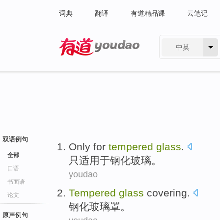
词典
翻译
有道精品课
云笔记
中英
有道 - 网易旗下搜索
双语例句
Only
for
tempered
glass
.
全部
只
适用
于钢化玻璃。
口语
youdao
书面语
Tempered
glass
covering
.
论文
钢化
玻璃罩
。
原声例句