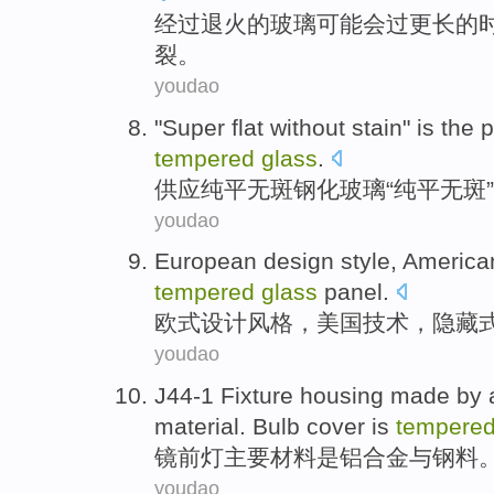
经过退火
的
玻璃
可能会
过更
长的
裂。
youdao
"Super
flat
without
stain"
is
the
p
tempered
glass
.
供应纯平
无
斑
钢化
玻璃“
纯平
无斑”
youdao
European
design
style
,
America
tempered
glass
panel
.
欧式
设计
风格
，
美国
技术
，
隐藏
youdao
J44-1 Fixture housing made by
material
.
Bulb
cover
is
tempere
镜
前灯
主要材料
是
铝合金
与
钢
料
youdao