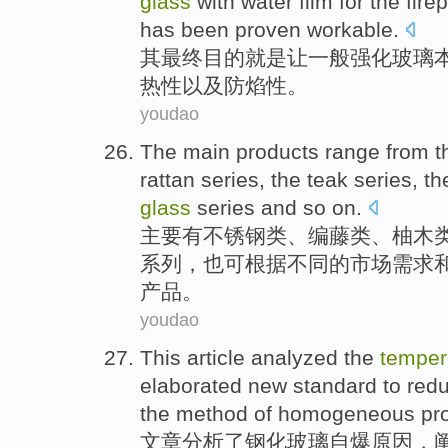
glass
with
water film for the
fire
has
been
proven
workable.
其
最终目的就是让
一般
强化
玻璃
热性以及防
焰
性。
youdao
The
main
products
range from
t
rattan
series
,
the teak
series, th
glass
series
and
so
on.
主要
有
不锈钢
类、
编
藤类、
柚木
系列
，也可根据
不同
的市场需求
产品。
youdao
This article
analyzed
the
tempe
elaborated
new
standard
to
red
the method
of homogeneous
pr
文章
分析
了
钢化
玻璃
自
爆
原因
，