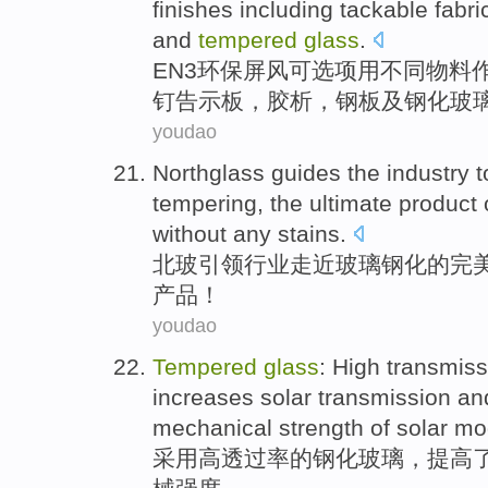
finishes
including
tackable
fabri
and
tempered
glass
.
EN3
环保屏风
可
选项
用
不同
物料
钉
告示
板
，胶析，
钢板
及
钢化
玻
youdao
Northglass
guides the
industry
t
tempering
, the
ultimate
product
without
any
stains
.
北
玻
引领
行业
走近
玻璃
钢化
的
完
产品
！
youdao
Tempered
glass
:
High
transmiss
increases
solar transmission a
mechanical
strength
of
solar
mo
采用
高
透过
率
的
钢化
玻璃
，
提高