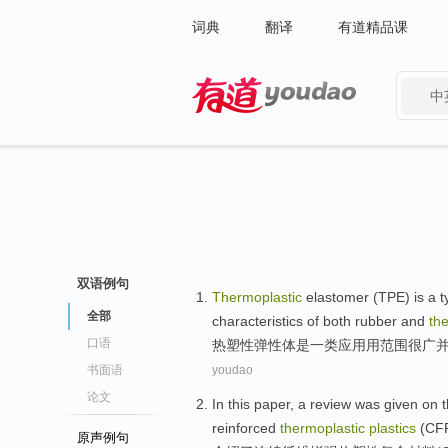
词典
翻译
有道精品课
中
有道 - 网易旗下搜索
双语例句
Thermoplastic
elastomer
(TPE)
is
a t
全部
characteristics
of
both
rubber
and
th
口语
热塑性
弹性体
是
一类
应用
用范围很广
书面语
youdao
论文
In this paper
, a
review
was given on t
reinforced
thermoplastic
plastics
(
CF
原声例句