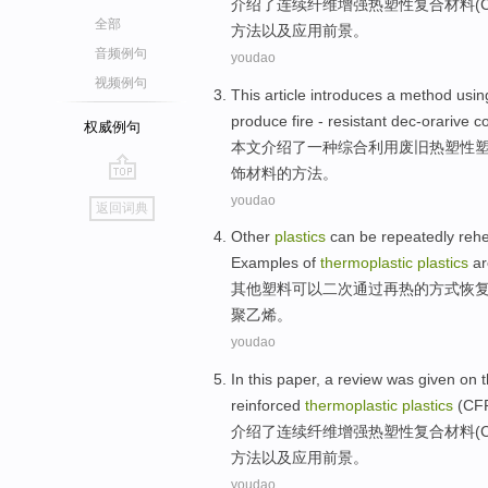
介绍
了
连续
纤维
增强
热塑性
复合材料(
全部
方法以及应用前景。
音频例句
youdao
视频例句
This article
introduces
a
method
usin
produce
fire
- resistant
dec-orarive
co
权威例句
本文
介绍了
一
种综合
利用
废旧
热塑性
饰材料的方法。
go
youdao
返回词典
top
Other
plastics
can be
repeatedly
rehe
Examples of
thermoplastic
plastics
a
其他
塑料
可以
二次通过
再
热的方式
恢
聚乙烯
。
youdao
In this paper
, a
review
was given on
reinforced
thermoplastic
plastics
(
CF
介绍
了
连续
纤维
增强
热塑性
复合材料(
方法以及
应用
前景
。
youdao