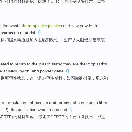
CFRTP
)的材料组成，
综述
了CFRTP
的
主要
制备
技术、
成型
g the
waste
thermoplastic
plastics
and
saw
powder
to
nstruction
material
.
塑料
和
锯末
粉
通过加入阻燃剂改性 ，
生产
防火
阻燃
型建筑装
ated to
return
to
the plastic
state
;
they
are
thermoplastics
.
re
acrylics
,
nylon
,
and
polyethylene
.
复
到
可塑性
状态
，
这些
是
热塑性
塑料，
如丙烯酸树脂
，
尼龙
和
the
formulation,
fabrication and
forming
of
continuous
fibre
RTP
). Its
application
was
prospected
.
CFRTP
)的材料组成，
综述
了CFRTP
的
主要
制备
技术、
成型