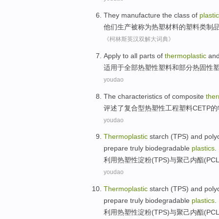
They
manufacture
the
class
of
plasti
他们
生产
被
称为
热塑
材料
的
塑料
类
制
《柯林斯英汉双解大词典》
Apply
to
all
parts
of
thermoplastic
an
适用
于
全部
热塑性
塑料
和
部分热固性
youdao
The
characteristics
of
composite
ther
评述
了
复合型
热塑性
工程
塑料
CETP
的
youdao
Thermoplastic
starch
(
TPS
)
and
poly
prepare
truly
biodegradable
plastics
.
利用热塑性
淀粉
(
TPS
)
与
聚己内酯
(
PC
youdao
Thermoplastic
starch
(
TPS
)
and
poly
prepare
truly
biodegradable
plastics
.
利用热塑性
淀粉
(
TPS
)
与
聚己内酯
(
PC