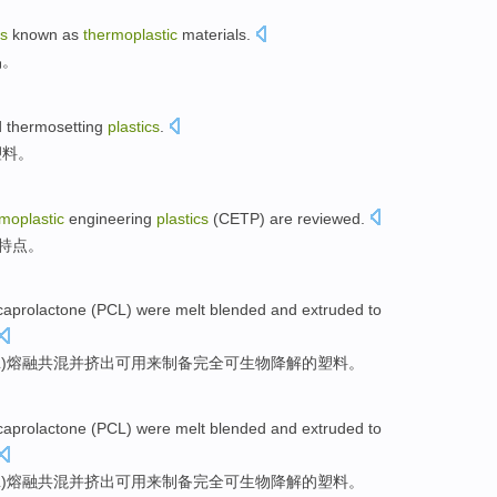
cs
known as
thermoplastic
materials
.
品。
d
thermosetting
plastics
.
塑料。
moplastic
engineering
plastics
(
CETP
) are
reviewed
.
特点
。
caprolactone
(
PCL
)
were melt
blended
and
extruded
to
L
)
熔融
共混
并
挤出可用
来
制备
完全
可生物降解
的
塑料
。
caprolactone
(
PCL
)
were melt
blended
and
extruded
to
L
)
熔融
共混
并
挤出可用
来
制备
完全
可生物降解
的
塑料
。