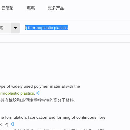
云笔记
惠惠
更多产品
英
ype of
widely used
polymer
material
with the
ermoplastic
plastics
.
并兼有
橡胶
和
热塑性
塑料
特性
的
高分子
材料
。
he formulation,
fabrication
and
forming
of
continuous
fibre
RTP
).