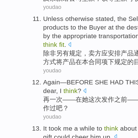
youdao
Unless
otherwise
stated
, the
Sel
products
to
the Buyer
at
the
des
by
the
appropriate
transportatio
think
fit
.
除非
另有
规定
，
卖方
应
安排
产品
方式
将产品
在
本
合同项下规定的
youdao
Again
—
BEFORE
SHE
HAD THI
dear
,
I
think
?
再一次
——在
她
这次
发作
之前
—
作
过吧？
youdao
It took
me
a
while
to
think
about
gift
could
cheer
him
up
.