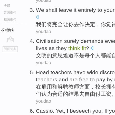
youdao
全部
We
shall
leave
it entirely
to
your
音频例句
视频例句
我们
将
完全
让
你
去
作
决定
，
你
觉
权威例句
youdao
Civilisation
surely
demands
eve
go
lives
as
they
think
fit
?
返回词典
top
文明
的意思
难道不是
每个人都
能
youdao
Head teachers
have
wide discre
teachers
and are
free
to pay
by
在
雇用
和
解聘
教师
方面，
校长
拥
们
认为
合适的
结果
去自由
付
工资
youdao
Cassio
.
Yet
,
I
beseech
you
,
If
y