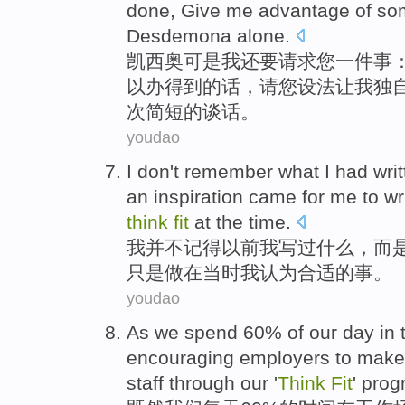
done
,
Give
me
advantage of s
Desdemona
alone
.
凯西
奥
可是
我
还要
请求
您
一件
事
以
办得到的话，请您设法
让
我
独
次简短
的
谈话
。
youdao
I
don't
remember
what
I
had writ
an
inspiration
came for
me
to
wr
think
fit
at
the
time
.
我
并不
记得
以前
我写
过
什么
，
而
只是
做
在当时
我
认为
合适
的
事
。
youdao
As
we
spend
60%
of
our
day
in
encouraging
employers
to
make
staff
through
our '
Think
Fit
'
pro