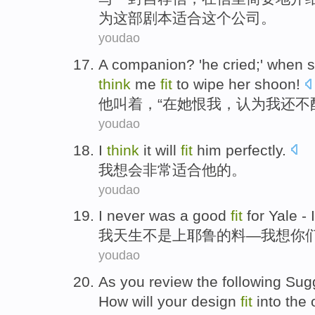
为
这部剧本
适合
这个
公司
。
youdao
A companion? '
he
cried
;'
when
think
me
fit
to
wipe
her
shoon
!
他
叫着
，“
在
她
恨
我
，
认为
我还
不
youdao
I
think
it will
fit
him
perfectly.
我
想
会
非常适合
他
的。
youdao
I
never was
a good
fit
for
Yale
- 
我
天生
不是
上
耶鲁
的料—我
想
你
youdao
As
you
review
the following
Sug
How
will
your
design
fit
into
the