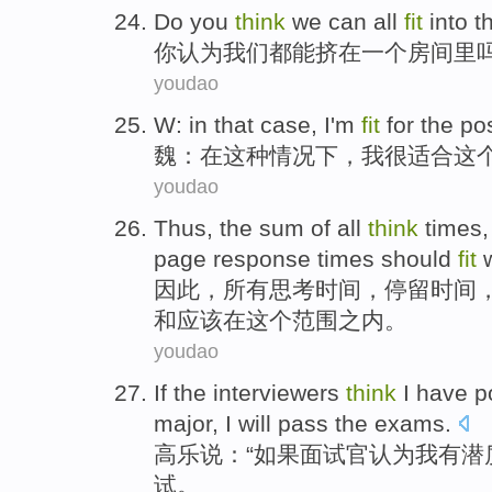
Do you
think
we
can
all
fit
into
t
你
认为
我们
都
能
挤
在
一个
房间里
youdao
W
:
in
that
case
,
I
'm
fit
for
the
pos
魏
：
在
这种
情况下
，
我
很
适合
这
youdao
Thus
, the
sum
of
all
think
times
page
response
times
should
fit
w
因此
，
所有
思考
时间
，
停留
时间
和
应该
在
这个
范围之内
。
youdao
If
the interviewers
think
I
have
p
major,
I
will
pass the
exams
.
高乐说：“
如果
面试
官
认为
我
有
潜
试。