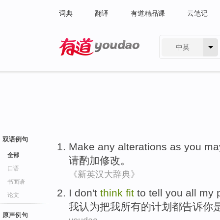
词典
翻译
有道精品课
云笔记
中英
有道 - 网易旗下搜索
双语例句
Make
any
alterations
as you m
全部
请
酌加修改
。
口语
《新英汉大辞典》
书面语
I
don't
think
fit
to
tell
you
all
my
论文
我
认为
把
我
所有
的计划都
告诉
你
原声例句