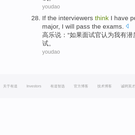
youdao
If
the interviewers
think
I
have
p
major,
I
will
pass the
exams
.
高乐说：“
如果
面试
官
认为
我
有
潜
试。
youdao
关于有道
Investors
有道智选
官方博客
技术博客
诚聘英