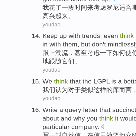
我
花
了
一
段时间
来
考虑
罗尼
适合
高兴
起来
。
youdao
Keep up with
trends
,
even
think
in with them
,
but
don't
mindlessl
跟上
潮流
，
甚至
考虑
一下
如何
使
地
跟随
它们。
youdao
We
think
that
the LGPL
is
a
bett
我们
认为
对于
类似这样的
库
而言
youdao
Write
a query
letter
that succinc
about
and
why
you
think
it woul
particular
company
.
写
一封
自荐信，
在
信里简要地
介