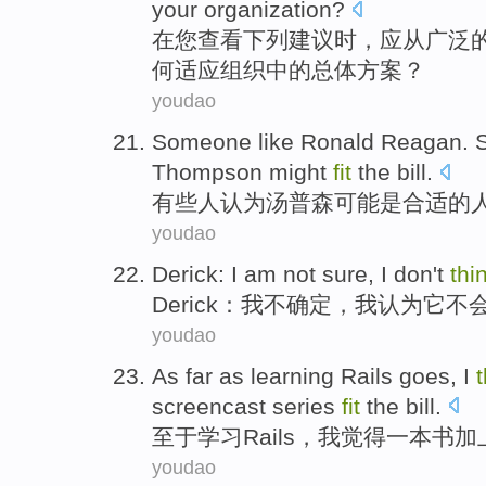
your
organization
?
在
您
查看
下列
建议时
，
应从广泛
何
适应
组织
中的
总体
方案
？
youdao
Someone like Ronald Reagan.
Thompson
might
fit
the
bill
.
有些
人
认为
汤普森
可能是
合适
的
youdao
Derick
:
I
am
not
sure
, I
don
't
thi
Derick
：
我
不
确定
，我
认为
它
不
youdao
As far as
learning
Rails
goes,
I
screencast
series
fit
the
bill.
至于
学习
Rails
，
我
觉得
一
本书
加
youdao