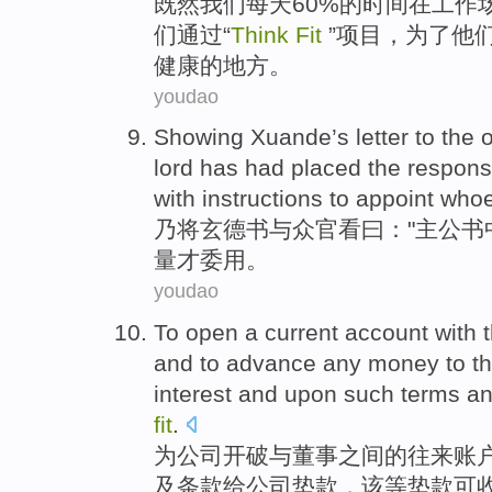
既然
我们
每天
60%
的
时间
在
工作
们
通过
“
Think
Fit
”项目，
为了
他
健康
的
地方
。
youdao
Showing Xuande
’s letter to the 
lord has had
placed the
responsi
with
instructions to
appoint
whoe
乃
将玄德书
与
众官看
曰
："主公书
量才委用。
youdao
To
open a
current account
with
and to
advance
any money
to
t
interest
and
upon
such
terms
a
fit
.
为
公司
开
破
与
董事之间
的
往来
账
及
条款
给
公司
垫款
，
该等
垫款可