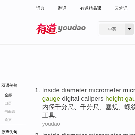
词典
翻译
有道精品课
云笔记
中英
有道 - 网易旗下搜索
双语例句
Inside diameter
micrometer mic
全部
gauge
digital calipers
height
ga
口语
内径
千分尺
、千分尺、塞规、
螺
书面语
工具。
论文
youdao
原声例句