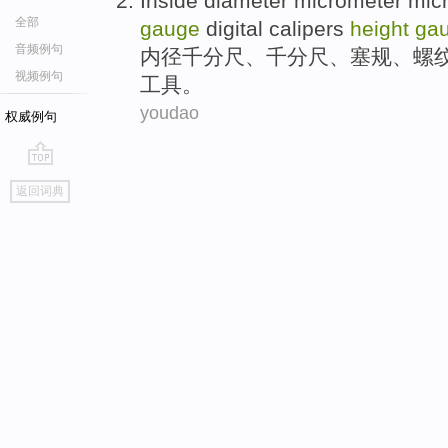
Inside diameter
micrometer mic
全部
gauge
digital calipers
height
ga
音频例句
内径
千分尺
、千分尺、塞规、
螺
视频例句
工具。
youdao
权威例句
go
返回词典
top