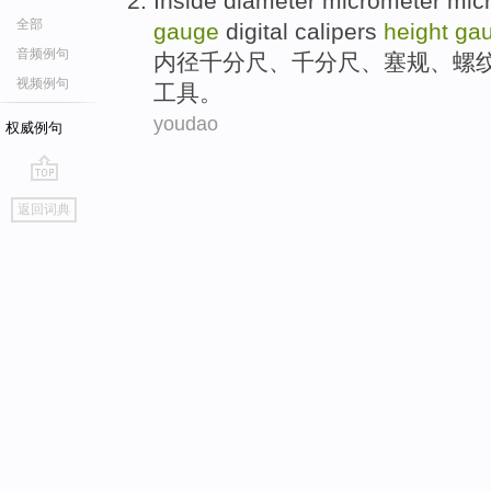
Inside diameter
micrometer mic
全部
gauge
digital calipers
height
ga
音频例句
内径
千分尺
、千分尺、塞规、
螺
视频例句
工具。
youdao
权威例句
go
返回词典
top