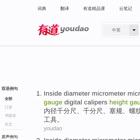
词典
翻译
有道精品课
云笔记
中英
有道 - 网易旗下搜索
双语例句
Inside diameter
micrometer mic
全部
gauge
digital calipers
height
ga
口语
内径
千分尺
、千分尺、塞规、
螺
书面语
工具。
论文
youdao
原声例句