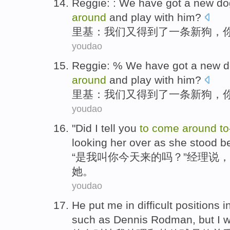
Reggie
: :
We
have got
a
new
do
around
and
play with
him
?
里基
：
我们
又
得到
了
一条
新
狗
，
youdao
Reggie
: %
We
have got
a
new
d
around
and
play with
him
?
里基
：
我们
又
得到
了
一条
新
狗
，
youdao
"
Did
I
tell
you
to
come
around
to
looking her over as
she
stood
b
“
是
我
叫
你
今天
来
的吗？”
经理
说
，
她
。
youdao
He
put
me
in difficult positions 
such as
Dennis
Rodman
,
but
I
w