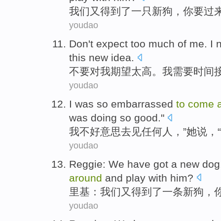
我们
又
得到
了
一只
新
狗
，
你
要
过
youdao
Don't
expect
too much
of
me
.
I
this
new
idea
.
不要
对
我
期望
太高
。
我
需要
时间
youdao
I
was so embarrassed
to
come
was
doing
so
good
."
我
不好
意思
去
见
任何人
，”
她
说
，
youdao
Reggie
:
We
have got
a
new
dog
around
and
play with
him
?
里基
：
我们
又
得到
了
一条
新
狗
，
youdao