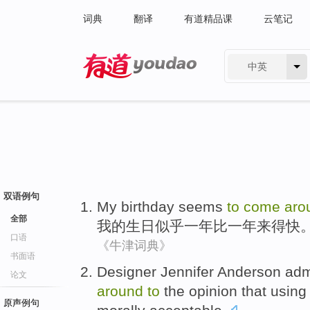
词典
翻译
有道精品课
云笔记
中英
有道 - 网易旗下搜索
双语例句
My
birthday
seems
to
come
aro
全部
我
的
生日
似乎
一
年比一年
来得
快
口语
《牛津词典》
书面语
D
esigner Jennifer Anderson admi
论文
around
to
the opinion that using n
原声例句