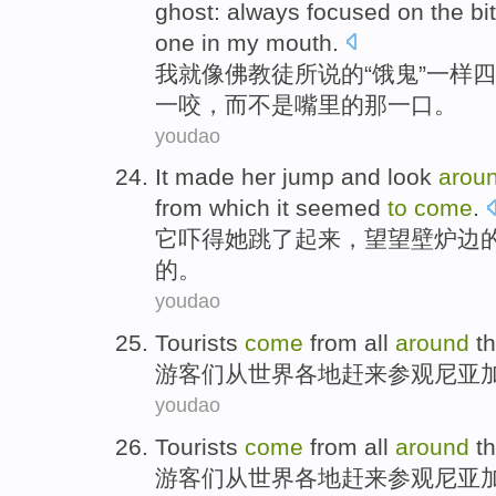
ghost:
always
focused on
the
bi
one in
my mouth
.
我
就
像
佛教徒
所说的“饿鬼”一样
四
一
咬
，
而不是
嘴里
的
那
一口。
youdao
It
made
her
jump
and look
arou
from which
it
seemed
to
come
.
它
吓得
她
跳
了起来，望望
壁炉
边
的。
youdao
Tourists
come
from
all
around
t
游客们
从
世界
各地
赶来
参观
尼亚
youdao
Tourists
come
from
all
around
t
游客们
从
世界
各地
赶来
参观
尼亚