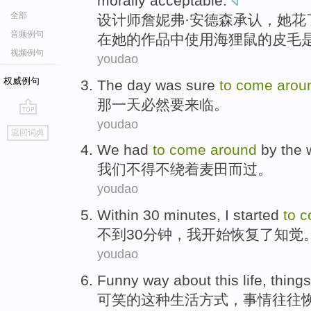
morally acceptable.
全部
设
计师詹妮弗·安德森承认，她花
音频例句
在她的作品中使用海狸鼠的皮毛
视频例句
youdao
权威例句
The
day
was sure
to
come
arou
那
一天
必然
要
来临
。
youdao
go
返回词典
top
We
had
to
come
around
by
the
我们
不得不
绕
着
麦田
而过。
youdao
Within
30
minutes
,
I
started
to
c
不到
30
分钟
，
我
开始
恢复了知觉
youdao
Funny way about
this
life
,
things
可笑
的
这种
生活
方式，
事情
往往