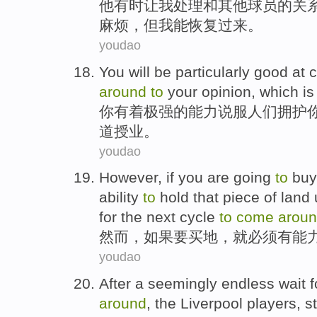
他
有时
让
我
处理
和
其他
球员
的关
麻烦，
但
我
能
恢复
过来
。
youdao
You
will be
particularly
good at
c
around
to
your
opinion
,
which
is
你
有着极强的能力
说服
人们
拥护
道授业
。
youdao
However
,
if
you are going
to
buy
ability
to
hold
that
piece
of
land 
for the next
cycle
to
come
arou
然而
，
如果
要买
地
，
就
必须
有
能
youdao
After
a
seemingly
endless
wait f
around
,
the Liverpool
players
, s