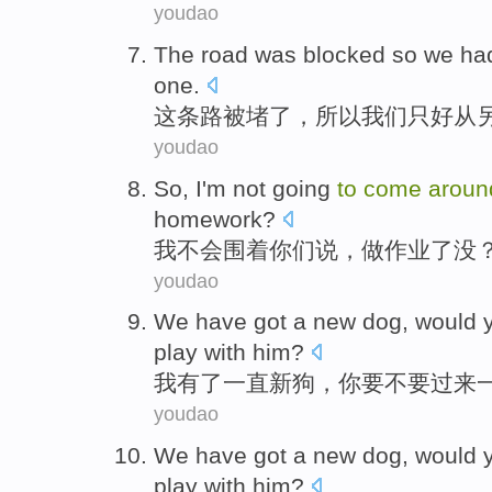
youdao
The
road
was
blocked
so
we
ha
one.
这
条
路
被
堵了
，
所以
我们
只好
从
youdao
So,
I
'm
not going
to
come
aroun
homework
?
我
不会
围着
你们
说
，做作业
了没
youdao
We
have got
a
new
dog
,
would 
play with him
?
我
有
了一直
新
狗
，
你
要
不要
过来
youdao
We
have got
a
new
dog
, would
play with
him
?