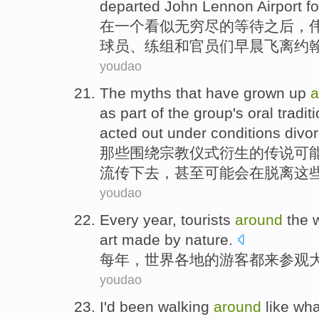
departed
John
Lennon Airport
fo
在
一个
看似
无穷尽
的
等待
之后，
球员
、练组
和
官员们
早晨
飞离
约
youdao
The myths
that have grown
up
a
as
part of
the
group
's oral
tradit
acted
out
under conditions
divo
那些
围绕
宗教
仪式
衍生的传说
可
流传
下去
，
甚至
可能
会
在
脱离
这
youdao
Every year
,
tourists
around
the
art
made
by nature
.
每年
，
世界各地
的
游客
都
来
参观
youdao
I
'd
been walking
around
like
wh