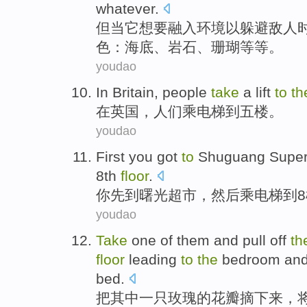
whatever
.
但
当
它
想
要
融入
环境
以
躲避
敌人
色
：
海底
、
岩石
、珊瑚等等。
youdao
In
Britain
,
people
take
a lift
to
th
在
英国
，
人们
乘
电梯
到
五
楼。
youdao
First
you
got
to
Shuguang
Supe
8th
floor
.
你
先
到
曙光
超市
，
然后
乘
电梯
到
8
youdao
Take
one
of
them and pull
off
th
floor
leading
to
the
bedroom
an
bed
.
把
其中一只
玫瑰
的
花瓣
摘下来
，