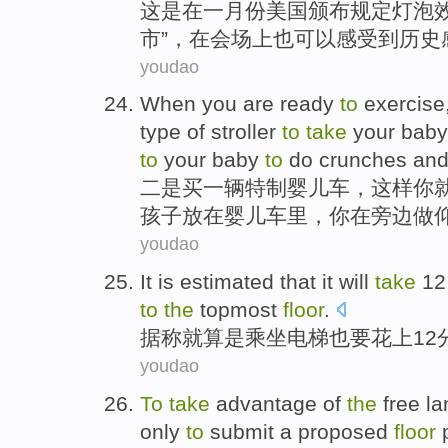
这
是
在一月份
美国
颁布规定
灯泡
市
”，
在
会场上
也
可以感受到
历史
youdao
When
you
are
ready
to
exercise
type of
stroller
to
take
your
baby
to
your
baby
to
do
crunches
an
二
是
买
一
辆
特制
婴儿车
，这样
你
孩子
放在
婴儿车
里，
你
在
旁边
做
youdao
It
is estimated that
it will
take
12
to
the
topmost
floor
.
据称就
算是
乘坐电梯
也
要
花
上
12
youdao
To
take
advantage
of
the
free
la
only
to
submit
a proposed
floor
p