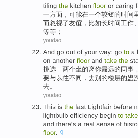
tiling
the
kitchen
floor
or
caring f
一方面
，
可能
在
一个较短的
时间
而忽视了
友谊
，
比如
长时间
工作
等等；
youdao
And
go out
of
your
way:
go
to
a
on
another
floor
and
take
the
sta
挑选
一
两个坐
的
离
你
最远的同事
要
与
以往不同，
去
别的
楼层
的
盥
去。
youdao
This
is
the
last
Lightfair
before
n
lightbulb
efficiency
begin
to
take
and
there
’s a real sense of
histo
floor
.