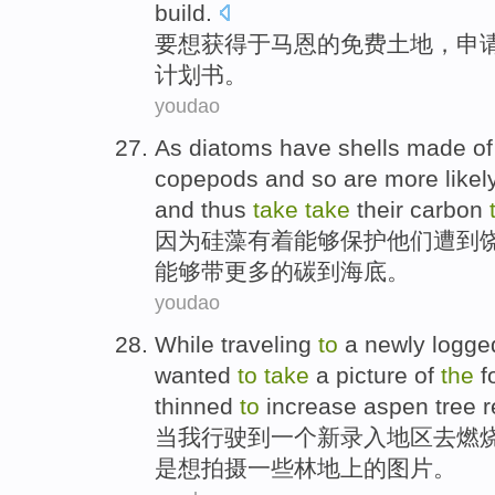
build.
要
想获得
于
马恩
的
免费
土地
，
申
计划书。
youdao
As
diatoms
have
shells
made
of
copepods
and so are
more
likel
and
thus
take
take
their
carbon
因为
硅藻有着能够
保护
他们
遭到
能够
带
更多
的
碳
到
海底
。
youdao
While
traveling
to
a
newly
logge
wanted
to
take
a
picture
of
the
f
thinned
to
increase aspen tree r
当
我行驶
到
一个
新
录入
地区
去
燃
是
想
拍摄
一些
林地
上的
图片
。