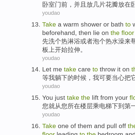
卧室
门前，
并且
放
几
片花瓣
放在
youdao
Take
a
warm
shower
or
bath
to
w
beforehand
,
then
lie
on
the
floor
先洗
个
热
淋浴
或者
泡个热水澡
来
板上
开始
拉伸。
youdao
Let
me
take
care
to
throw
it
on
t
等
我
躺下的时候，
我
可要
当心
把
youdao
You
just
take
the
lift
from
your
fl
您
就
从
您
所在
楼层
乘
电梯
下
到
第
youdao
Take
one
of them and pull off
th
floor
leading
to
the
bedroom
an