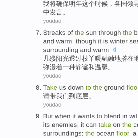
我
将
确保
明年
这个
时候
，
各国领
中
发言
。
youdao
Streaks of
the
sun
through
the
b
and warm,
though it
is
winter
se
surrounding
and
warm
.
几
缕
阳光
透过
枝丫
暖融融
地
搭
在
弥漫
着
一种
静谧
和
温馨。
youdao
Take
us
down
to
the
ground
floo
请
带
我们
到
底层
。
youdao
But
when
it
wants
to
blend in wit
its
enemies
,
it
can
take
on
the
c
surroundings
:
the
ocean
floor
, 