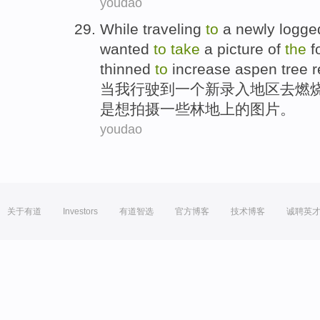
youdao
While
traveling
to
a
newly
logge
wanted
to
take
a
picture
of
the
f
thinned
to
increase aspen tree r
当
我行驶
到
一个
新
录入
地区
去
燃
是
想
拍摄
一些
林地
上的
图片
。
youdao
关于有道
Investors
有道智选
官方博客
技术博客
诚聘英