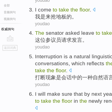
youdao
全部
I
come
to
take
the
floor
.
音频例句
我
是
来
抢
地板
的。
视频例句
youdao
权威例句
The
senator
asked
leave
to
tak
这位
参议员
请求
发言。
go
youdao
返回词典
top
Interruption
is
a
natural
linguisti
conversations
, which reflects
th
take
the
floor
.
打断现象
是
会话
中的
一种
自然
语
youdao
I
will
make sure that
by next yea
to
take
the
floor
in
the
newly re