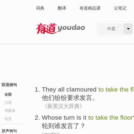
词典
翻译
有道精品课
云笔记
中英
有道 - 网易旗下搜索
双语例句
They
all clamoured
to
take
the
f
全部
他们
纷纷
要求发言。
口语
《新英汉大辞典》
书面语
Whose turn is it
to
take
the
floor
论文
轮到
谁
发言
了？
原声例句