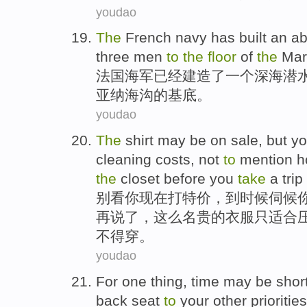
youdao
The
French
navy
has
built
an
ab
three
men
to
the
floor
of
the
Mar
法国
海军
已经
建造了
一个
深海
潜
亚纳
海沟
的
基底。
youdao
The
shirt may be
on sale
, but
y
cleaning
costs
,
not
to
mention
h
the
closet
before
you
take
a trip
别看
你
现在打
特价
，到时候伺候
再说了，这么名贵
的
衣服只适合
不得穿。
youdao
For one thing
, time
may
be shor
back seat
to
your
other
priorities