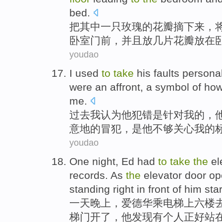
bed.
把
其中
一
只
玫瑰
的
花瓣
摘下来，
卧室
门前，
并且
放
几
片花瓣放在
youdao
I
used
to
take
his
faults
personal
were
an
affront
, a
symbol
of
ho
me
.
过去
我
认为
他
犯错
是针对我
的
，
意地的
冒犯
，是
他
不够关心我的
youdao
One
night
,
Ed had
to
take
the
el
records
. As
the
elevator
door
op
standing
right
in
front of
him
sta
一
天晚上
，
爱德华
乘
电梯
上
六
楼
梯
门
开了
，
他
发现
有
个人
正好站