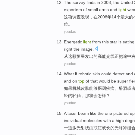
The survey
finds
in
2008,
the United 
exporters
of
small
arms
and
light
wea
这项
调查
发现
，
在
2008年
14个
最大
的
位
。
youdao
Energetic
light
from
this
star
is eating
right the image.
从
这
颗恒星
发出的
高能
光线
正
把途中
youdao
What if
robotic
skin
could
detect
and
and on
top
of
that
would
be
super
fle
如果
机械
皮肤
能够
探测
疾病
、
醉酒
或
轻
的
轻
触，
那
将
会
怎样？
youdao
A
laser
beam
like the one
pictured up
individual
molecules
with
a
high deg
一道激光
射线
由
或
短
或
长的
光
脉冲
组