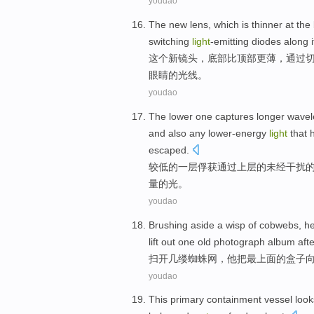
youdao
The
new
lens
, which
is thinner
at the
switching
light
-emitting
diodes
along 
这个
新
镜头
，
底部
比
顶部
更
薄，
通过
眼睛
的
光线
。
youdao
The lower
one
captures
longer
wavel
and
also
any
lower-energy
light
that 
escaped
.
较
低的
一
层
俘获
通过
上层
的未经
干扰
量
的光。
youdao
Brushing
aside
a wisp
of
cobwebs
,
h
lift
out
one
old
photograph album afte
扫
开
几
缕
蜘蛛网
，
他
把
最
上面的
盒子
youdao
This
primary
containment vessel look