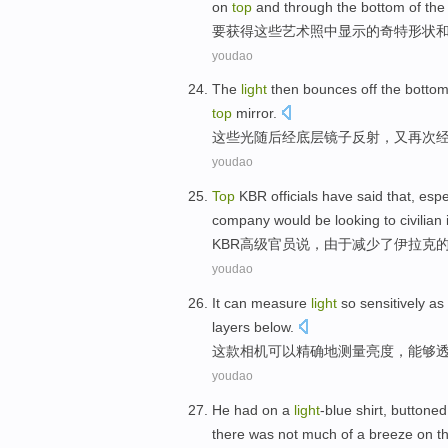
on
top
and through the bottom of the 
要获得
这些艺术照
中显示
的
奇特
形状
youdao
The
light
then
bounces
off the
botto
top
mirror.
这些
光
随后
经
底层
镜子
反射
，
又
再次
youdao
Top
KBR
officials have
said that
,
espe
company
would be
looking to
civilian
KBR高级
官员
说
，
由于
减少
了
伊拉克
youdao
It
can
measure
light
so sensitively as
layers
below
.
这
款相机
可以
精确地
测量
亮度
，
能够
youdao
He
had
on
a
light
-blue
shirt
,
buttoned
there was not
much
of a
breeze
on th