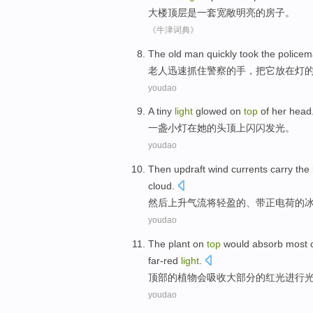
大楼
顶层
是
一
套宽敞
明亮
的
房子
。
《牛津词典》
The old man
quickly
took
the police
老人
迅速
抓住
警察
的
手
，
把
它
放在
灯
youdao
A
tiny
light
glowed
on
top
of
her
head
一
盏小
灯
在
她
的
头顶
上
闪闪发光
。
youdao
Then
updraft wind currents
carry
the
cloud
.
然后
上升
气流
将轻盈
的
、
带
正电荷
的
youdao
The
plant
on
top
would
absorb
most
far-red
light
.
顶部
的
植物
会
吸收
大部分
的
红光
进行
youdao