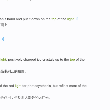
man
's
hand
and
put
it
down on the
top
of
the
light
.
的
顶上
。
.
light
,
positively charged
ice crystals
up to
the
top
of the
冰晶
带到云的
顶部
。
of
the
red
light
for
photosynthesis
,
but
reflect
most of the
光合作用
，
但
反射
大部分的远
红光
。