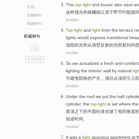
This
top
light
and
louver
also
save
en
全部
这种
顶
光
和
格栅
能让
房子
即
节约
能源
音频例句
youdao
视频例句
Top
light
and
light
from
the terrace
re
权威例句
lights would
express
transitional
beau
顶部
的
光
和
从
墙壁
反射
的光
照射
到
内
youdao
go
返回词典
top
So we
actualized
a fresh and
comfort
lighting
the interior
wall by natural
lig
为避免
阴
角
的
产生，项目
从
顶部
引入
youdao
Under
the
roof
we put the
half
cylinde
cylinder
, the
top
light
is
set
where th
屋顶
之下
的
半
圆柱体
也做
了
相同
角度
知道
时间
。
youdao
It
was
a
light
spacious
apartment
at
t