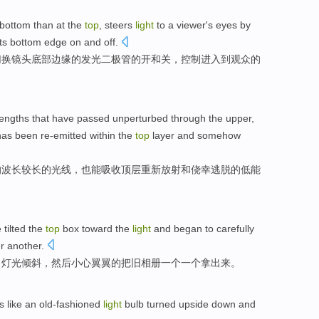
bottom
than
at the
top
,
steers
light
to
a
viewer
's
eyes
by
its
bottom
edge on and
off
.
切换
镜头底部
边缘
的
发光
二极管
的
开和
关，控制进入
到
观众
的
engths
that have passed
unperturbed
through
the upper
,
has
been re-emitted
within the
top
layer
and
somehow
的
波长
较
长的
光线
，
也
能吸收顶层
重新
放射和侥幸逃脱的低
能
e
tilted
the
top
box
toward the
light
and began
to
carefully
r another
.
向
灯光
倾斜
，
然后
小心翼翼
的把旧相册一个一个拿
出来
。
s
like
an
old-fashioned
light
bulb
turned upside down
and