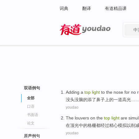
词典
翻译
有道精品课
中
有道 - 网易旗下搜索
双语例句
Adding
a
top
light
to
the
nose
for no r
全部
没头没脑
的添
了
鼻子上
的一道高光…
口语
youdao
书面语
The louvers
on
the
top
light
are
simul
论文
在
顶
光
中的
格栅
都
经过精心
模拟
以
削
youdao
原声例句