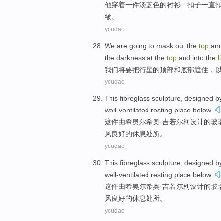
他
穿着
一
件
淡
蓝色
的
衬衫
，
扣子一直
皱
。
youdao
We
are going to
mask out
the
top
an
the
darkness
at
the
top
and into the
l
我们
将要
把
行星
的
顶部
和
底部
遮住
，
youdao
This
fibreglass
sculpture
,
designed
b
well-ventilated
resting
place
below.
这件
由
希
奥尔
希奥·
吉若
尔利
设计
的
玻
风良好
的
休息
处所。
youdao
This
fibreglass
sculpture
,
designed
b
well-ventilated
resting
place
below.
这件
由
希
奥尔
希奥·
吉若
尔利
设计
的
玻
风良好
的
休息
处所。
youdao