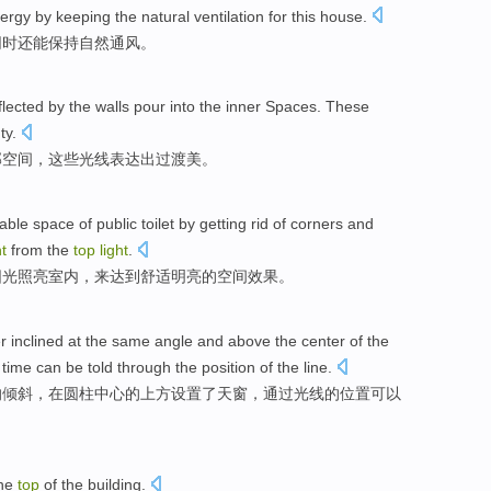
ergy
by
keeping
the
natural
ventilation
for this
house
.
同时还
能
保持
自然
通风
。
flected
by the
walls
pour
into
the inner
Spaces
.
These
ty
.
部
空间
，
这些
光线
表达出
过渡
美。
able
space
of
public toilet by getting rid
of
corners and
ht
from
the
top
light
.
阳光
照亮
室内
，来达到
舒适
明亮的
空间
效果。
r
inclined
at
the
same
angle
and
above
the
center
of
the
e
time
can be
told
through
the
position
of
the line.
的
倾斜
，
在
圆柱
中心
的
上方
设置
了天窗，
通过
光线
的
位置
可以
he
top
of
the
building.