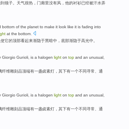
扣
到
领子
。天气很
热
，门廊里
没有
风，他的衬衫已经
被
汗水弄
d
bottom
of
the
planet
to
make
it
look like it
is
fading
into
ight
at the bottom.
以
使
它
的顶部
看起来
渐
隐
于
黑暗中
，底部渐隐于
高光
中。
y
Giorgio
Gurioli
,
is
a
halogen
light
on
top
and
an
unusual
,
璃
纤维
雕刻
品
顶端
有
一
盏卤素
灯
，其下
有
一
个
不同寻常
、
通
y
Giorgio
Gurioli
,
is
a
halogen
light
on
top
and
an
unusual
,
璃
纤维
雕刻
品
顶端
有
一
盏卤素
灯
，其下
有
一
个
不同寻常
、
通