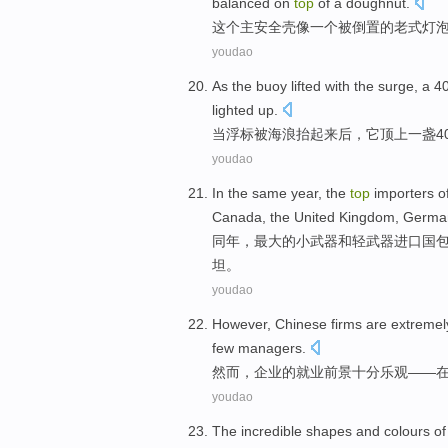
balanced
on
top
of
a
doughnut
.
这个
主
安全壳
像
一
个被
倒置
的老式
灯
youdao
As
the buoy
lifted with
the surge,
a
40
lighted up
.
当
浮标被
海浪
抬
起来后，
它
顶上
一
盏
4
youdao
In the same year, the
top
importers
o
Canada
, the
United Kingdom
,
Germa
同年，最大
的
小
武器
和
轻武器
进口国
坦
。
youdao
However
,
Chinese firms
are
extremel
few
managers
.
然而
，
企业
的就业前景
十分
乐观
——
youdao
The incredible
shapes
and
colours
of