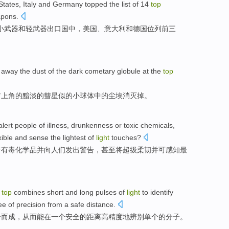
States
,
Italy
and
Germany
topped
the list
of
14
top
pons.
小
武器
和
轻武器
出口国
中，
美国
、
意大利
和
德国
位列前三
away
the
dust
of the
dark cometary
globule
at the
top
右上角
的
黯淡的彗星似的小球体中的
尘埃
消灭
掉
。
alert
people
of
illness
,
drunkenness
or
toxic
chemicals
,
xible
and
sense the
lightest
of
light
touches
?
者
有毒
化学品
并
向
人们
发出
警告
，甚至
将
超级
柔韧
并可
感知
最
top
combines
short
and
long
pulses
of
light
to
identify
ree
of
precision
from a
safe
distance
.
合
而成，从而能
在
一个
安全
的
距离
高精度
地辨别
单个
的
分子
。