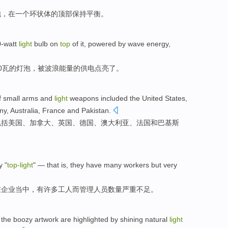
泡
，
在
一
个
环状体
的
顶部
保持平衡
。
-watt
light
bulb
on
top
of
it
,
powered
by
wave
energy
,
0瓦
的
灯泡
，
被
波浪
能量
的
供电
点亮了。
f
small
arms
and
light
weapons
included
the
United
States,
ny
,
Australia
,
France
and
Pakistan
.
包括
美国
、
加拿大
、
英国
、
德国
、
澳大利亚
、
法国
和
巴基斯
y
"
top-
light
" — that is,
they have
many
workers
but
very
在企业当中，
有
许多
工人
而
管理人员数量严重不足。
the boozy
artwork
are highlighted by
shining
natural
light