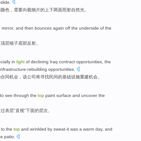
slide.
和
颜色
，需要向载物片的
上下
两面
照射
自然光
。
m
mirror
, and
then
bounces
again
off the underside of the
经
顶层
镜子底部
反射
。
cially in
light
of declining
Iraq
contract
opportunities
,
the
 infrastructure-rebuilding
opportunities
.
的
合同
机会
，
该
公司
将
寻找
民间
的基础设施重建机会。
to
see through
the
top
paint
surface
and uncover
the
透过
表层
“直视”
下面
的
层次
。
to
the
top
and
wrinkled
by
sweat-it
was a
warm
day, and
e patio.