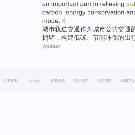
an
important
part
in relieving
tra
carbon
,
energy conservation an
mode
.
城市
轨道
交通
作为
城市
公共
交通
拥堵
，构建
低碳
、
节能
环保
的出
youdao
关于有道
Investors
有道智选
官方博客
技术博客
诚聘英