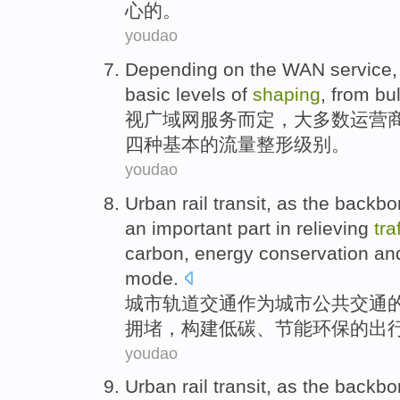
心
的。
youdao
Depending
on
the WAN
service
basic
levels
of
shaping
,
from
bu
视
广域网
服务
而定
，
大多数
运营
四种
基本
的流量
整形
级别
。
youdao
Urban
rail
transit
,
as
the
backbo
an
important
part
in relieving
tra
carbon
,
energy conservation an
mode
.
城市
轨道
交通
作为
城市
公共
交通
拥堵
，构建
低碳
、
节能
环保
的出
youdao
Urban
rail
transit
,
as
the
backbo