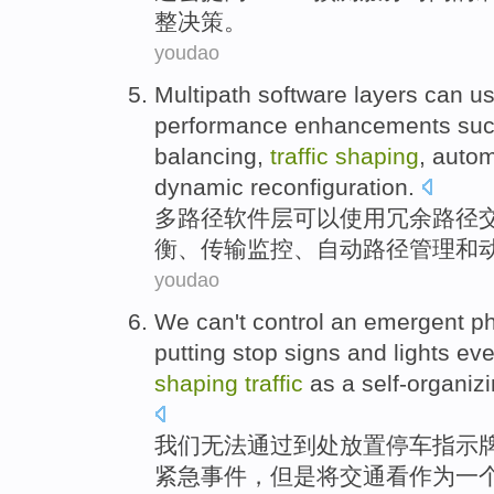
整
决策
。
youdao
Multipath
software
layers
can
u
performance
enhancements
suc
balancing
,
traffic
shaping
,
autom
dynamic
reconfiguration
.
多
路径
软件
层
可以
使用
冗余
路径
衡
、
传输
监控
、
自动
路径
管理
和
youdao
We
can't
control
an emergent
p
putting
stop
signs
and
lights
eve
shaping
traffic
as
a
self-organiz
我们
无法
通过
到处
放置
停车
指示
紧急
事件，
但是
将交通看
作为
一