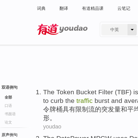
词典
翻译
有道精品课
云笔记
中英
有道 - 网易旗下搜索
双语例句
The Token
Bucket
Filter (
TBF
) i
全部
to curb
the
traffic
burst
and
aver
口语
令
牌
桶
具有限制流的
突发
量
和
平
书面语
形
。
论文
youdao
原声例句