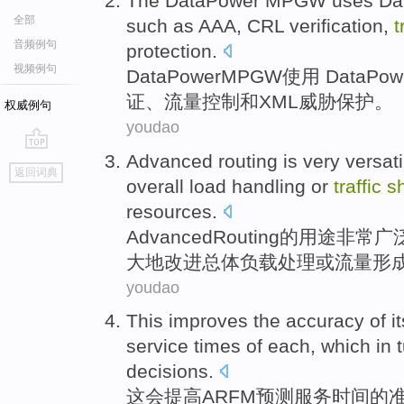
The
DataPower
MPGW
uses
Da
全部
such as
AAA
,
CRL
verification
,
t
音频例句
protection
.
视频例句
DataPower
MPGW
使用
DataPow
证
、
流量
控制
和
XML
威胁
保护
。
权威例句
youdao
Advanced
routing
is very
versati
go
返回词典
top
overall
load
handling
or
traffic
s
resources
.
Advanced
Routing
的
用途
非常
广
大地
改进
总体
负载
处理
或
流量
形
youdao
This
improves
the
accuracy
of
i
service
times
of each,
which in 
decisions
.
这会
提高
ARFM预测
服务
时间
的