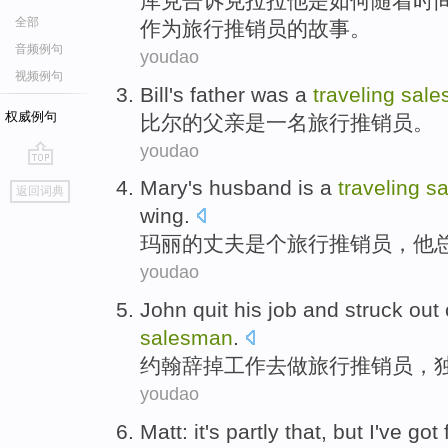
库克
告诉
克拉拉
他
是
如何
随着
时
全部
作为
旅行
推销员
的
故事
。
音频例句
youdao
视频例句
Bill
's father
was
a
traveling
sale
权威例句
比尔
的
父亲
是
一名
旅行
推销员
。
youdao
go
Mary
's
husband
is a
traveling
s
返回词典
top
wing
.
玛丽
的
丈夫
是个
旅行
推销员
，
他
youdao
John
quit his
job
and struck
out
salesman
.
约翰
辞掉
工作
去
做旅行
推销员
，
youdao
Matt
:
it
's
partly that
,
but
I
've
got 