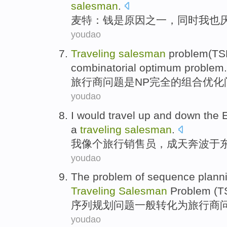
salesman
.
麦特
：
钱
是
原因
之一，
同时
我
也
youdao
Traveling
salesman
problem
(TS
combinatorial
optimum
problem.
旅行
商
问题
是
NP
完全
的
组合
优化
youdao
I
would travel up and down the 
a
traveling
salesman
.
我
像
个
旅行
销售员
，成天奔波
于
youdao
The
problem
of
sequence
plann
Traveling
Salesman
Problem (
T
序列
规划
问题
一般
转化
为
旅行
商
youdao