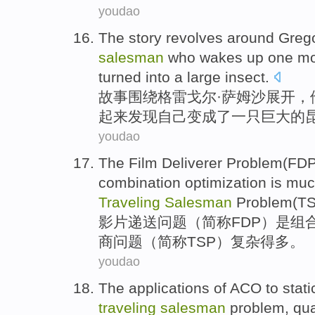
youdao
The
story
revolves around
Greg
salesman
who wakes
up
one
mo
turned
into
a
large
insect
.
故事
围绕
格雷
戈尔·
萨姆沙展开
，
起来
发现
自己
变成
了
一只巨大的
youdao
The Film
Deliverer
Problem
(
FD
combination
optimization
is
muc
Traveling
Salesman
Problem(
T
影片
递送
问题
（
简称FDP
）
是
组
商
问题（
简称TSP
）
复杂
得
多
。
youdao
The
applications
of
ACO
to
stati
traveling
salesman
problem
,
qua