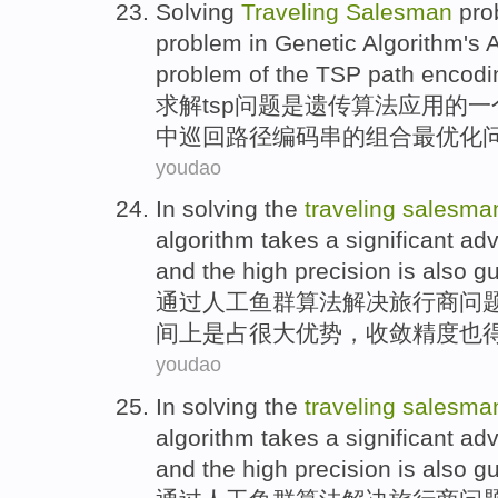
Solving
Traveling
Salesman
pro
problem in
Genetic
Algorithm
's
A
problem
of
the TSP
path
encodi
求解
tsp
问题
是
遗传
算法
应用
的
一
中
巡回
路径
编码
串的组合
最优化
youdao
In
solving
the
traveling
salesma
algorithm
takes
a significant
adv
and the high
precision
is
also
gu
通过
人工
鱼群
算法
解决
旅行
商
问
间上是占
很大
优势
，收敛
精度
也
youdao
In
solving
the
traveling
salesma
algorithm
takes
a significant
adv
and the high
precision
is
also
gu