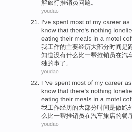
解
旅行
推销员问题。
youdao
I
've
spent most of
my
career
as
know that
there's nothing
lonelie
eating their meals
in
a motel
cof
我
工作
的
主要
经历
大部分
时间是
知道
没有
什么
比
一
帮
推销员
在
汽
独
的事了。
youdao
I
've
spent
most
of
my
career
as
know
that
there's nothing
loneli
eating their meals
in
a motel
cof
我
工作
经历
的
大部分
时间
是做跑
么
比
一
帮
推销员
在
汽车旅店的餐
youdao