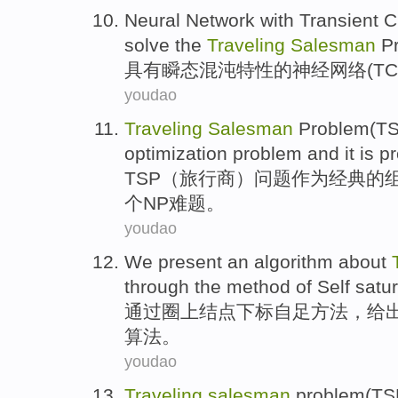
Neural
Network
with
Transient
C
solve
the
Traveling
Salesman
Pr
具有
瞬态
混沌
特性的
神经
网络
(
T
youdao
Traveling
Salesman
Problem(
T
optimization
problem
and it
is p
TSP
（
旅行
商
）
问题
作为
经典
的
个NP难题。
youdao
We
present
an
algorithm
about
through
the
method
of
Self
satu
通过
圈上结点
下标
自足
方法
，
给
算法
。
youdao
Traveling
salesman
problem
(
TS