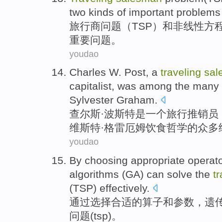
two kinds
of
important
problems
旅行
商
问题
（
TSP
）
和
非线性
方
重要
问题
。
youdao
Charles
W. Post
,
a
traveling
sal
capitalist
,
was
among
the
many
Sylvester
Graham
.
查尔斯·
波斯特
是
一个
旅行
推销员
维斯特
·格雷厄姆饮食
哲学
的
众多
youdao
By
choosing
appropriate
operat
algorithms
(
GA
)
can
solve the
t
(
TSP
)
effectively
.
通过
选择
合适
的
算子
和
参数
，
遗
问题
(
tsp
)。