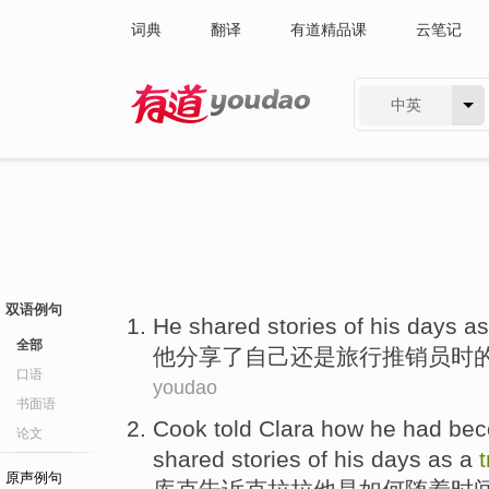
词典
翻译
有道精品课
云笔记
中英
有道 - 网易旗下搜索
双语例句
He
shared
stories
of
his
days a
全部
他
分享了
自己
还是旅行
推销员
时
口语
youdao
书面语
Cook
told
Clara
how
he
had bec
论文
shared
stories
of
his
days
as a
原声例句