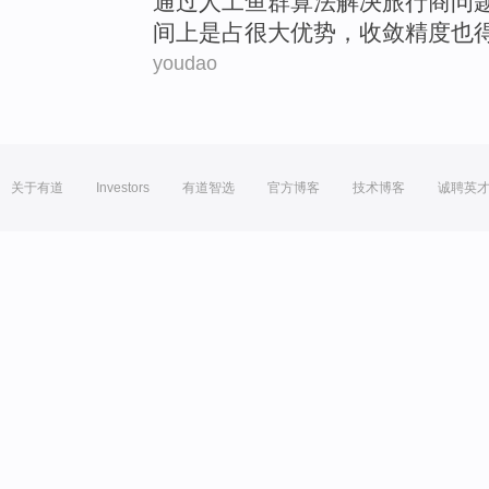
通过
人工
鱼群
算法
解决
旅行
商
问
间上是占
很大
优势
，收敛
精度
也
youdao
关于有道
Investors
有道智选
官方博客
技术博客
诚聘英