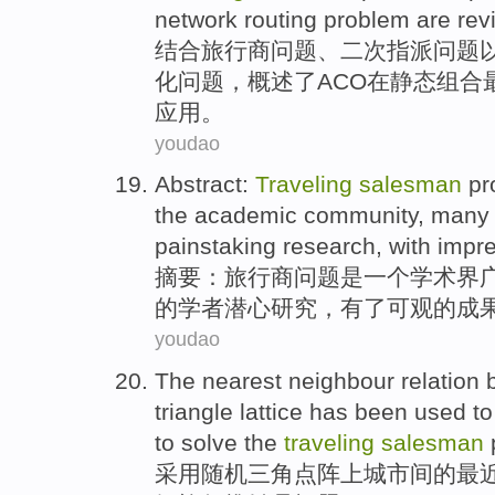
network
routing
problem
are rev
结合
旅行
商
问题
、
二
次
指派
问题
化问题，概述了
ACO
在
静态
组合
应用
。
youdao
Abstract
:
Traveling
salesman
pr
the
academic community
,
many
painstaking
research
,
with
impre
摘要
：
旅行
商
问题
是
一个
学术界
的
学者
潜心
研究
，
有了
可观的成
youdao
The nearest
neighbour
relation
triangle
lattice has
been
used
to
to
solve
the
traveling
salesman
采用
随机
三角
点阵
上
城市
间
的
最