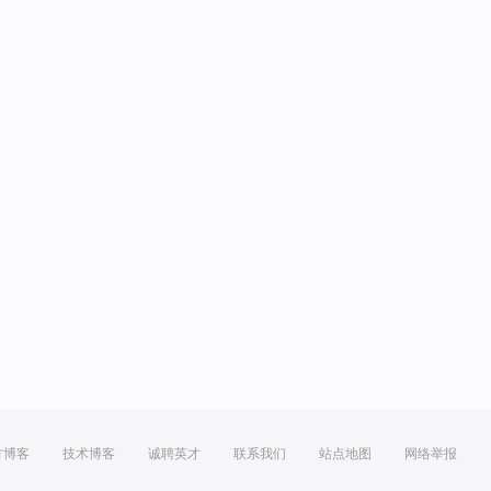
方博客
技术博客
诚聘英才
联系我们
站点地图
网络举报