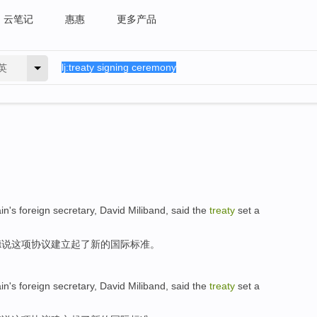
云笔记
惠惠
更多产品
英
ain's
foreign secretary,
David
Miliband
,
said
the
treaty
set
a
德
说
这项
协议
建立
起
了
新的
国际
标准。
ain's
foreign secretary,
David
Miliband
,
said
the
treaty
set
a