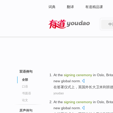
词典
翻译
有道精品课
中
有道 - 网易旗下搜索
双语例句
At
the
signing
ceremony
in Oslo,
Brit
全部
new
global
norm
.
口语
在
签署
仪式上
，
英国
外长
大卫
米利班
书面语
youdao
论文
At
the
signing
ceremony
in Oslo,
Brit
new
global
norm
.
原声例句