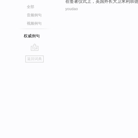
在
签署
仪式上
，
英国
外长
大卫
米利班
全部
youdao
音频例句
视频例句
权威例句
go
返回词典
top