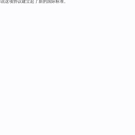
德
说
这项
协议
建立
起
了
新的
国际
标准。