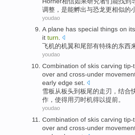
Horner
相信
如果
研究者们
能
找到
调整，
是
能
孵出
与恐龙更
相似
的
youdao
A plane
has
special
things
on it
it
turn
.
飞机
的
机翼
和
尾部
有
特殊
的
东西
youdao
Combination
of
skis carving
tip-
over
and
cross-under
movemen
early
edge set.
雪板
从板头
到
板尾
的
走
刃
，
结合
作
，使得用
刃
时机得以
提前
。
youdao
Combination
of
skis carving
tip-
over
and
cross-under
movemen