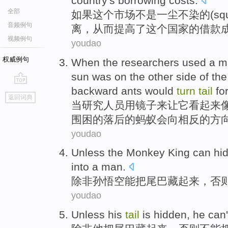
country
's
borrowing
costs
.
全部
如果
这个
市场
不是
一尘不染的(
sq
音频例句
离，
从而提高
了
这个
国家
的
借款
视频例句
youdao
权威例句
When
the researchers
used
a mi
sun
was on
the
other
side
of the
backward
ants
would
turn
tail
fo
go
返回词典
top
当
研究
人员
用
镜子
来
让
它
看起来
围困
的
落后的蚂蚁会向相反的方
youdao
U
nless the Monkey King can hi
into a man.
除
非孙悟空能把尾巴藏起来，否
youdao
U
nless his
tail
is hidden, he can