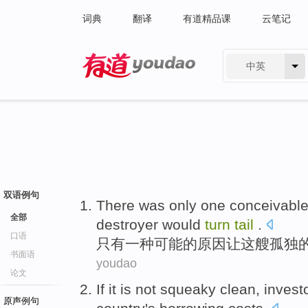
词典
翻译
有道精品课
云笔记
中英
有道 - 网易旗下搜索
双语例句
There was only
one
conceivabl
全部
destroyer would
turn
tail
.
口语
只有
一种
可能
的
原因让
这
艘孤独
书面语
youdao
论文
If
it
is not
squeaky
clean,
invest
原声例句