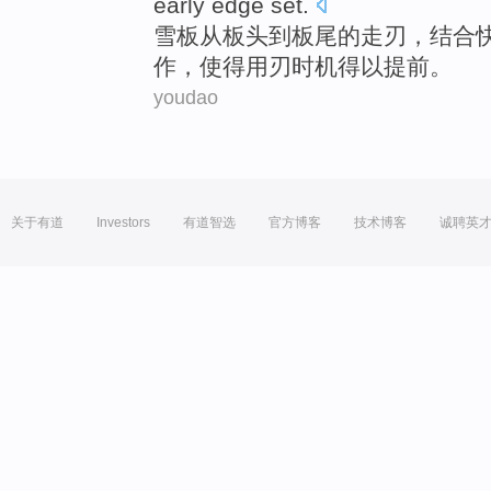
early
edge set.
雪板
从板头
到
板尾
的
走
刃
，
结合
作
，使得用
刃
时机得以
提前
。
youdao
关于有道
Investors
有道智选
官方博客
技术博客
诚聘英