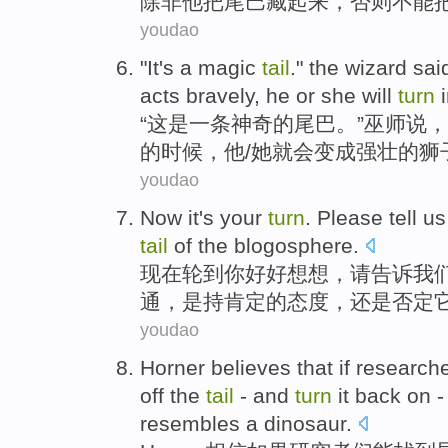
除
非他把尾巴藏起来，否则不能
youdao
"
It's a magic
tail
." the wizard s
acts bravely, he or she will
turn
i
“
这是一条神奇的尾巴。”巫师说，
的时候，他/她就会变成强壮的狮
youdao
Now
it
's
your
turn
.
Please
tell
us
tail
of the
blogosphere
.
现在
轮到
你
好好
想想
，
请
告诉
我
通，是持肯定
的
态度，还是否定
youdao
Horner
believes that
if
research
off
the
tail
-
and
turn
it
back on -
resembles
a
dinosaur
.