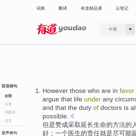
词典
翻译
有道精品课
云笔记
中英
有道 - 网易旗下搜索
双语例句
However
those
who
are in
favor
全部
argue that
life
under
any
circum
口语
and that the
duty
of
doctors
is
a
书面语
possible
.
论文
但是
赞成
采取
延长
生命
的
方法的
好；一个
医生
的
责任
就是尽可能
原声例句