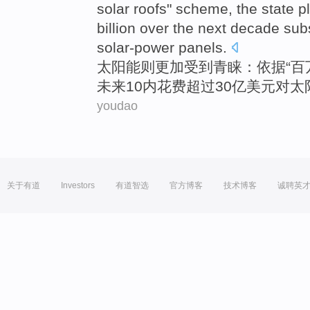
solar
roofs
"
scheme
, the state 
billion
over the
next
decade
sub
solar-power
panels
.
太阳能
则
更加
受到青睐
：
依据
“
百
未来
10
内
花费
超过
30亿美元
对
太
youdao
关于有道
Investors
有道智选
官方博客
技术博客
诚聘英