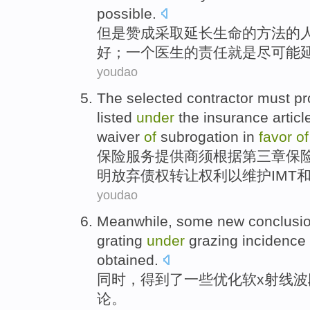
possible
.
但是
赞成
采取
延长
生命
的
方法的
好；一个
医生
的
责任
就是尽可能
youdao
The
selected contractor
must
pr
listed
under
the insurance
articl
waiver
of
subrogation
in
favor
of
保险
服务
提供商
须
根据
第三
章
保
明
放弃债权转让权利
以
维护
IMT
youdao
Meanwhile
,
some
new
conclusi
grating
under
grazing
incidence
obtained
.
同时
，
得到
了
一些
优化
软
x射线
波
论
。