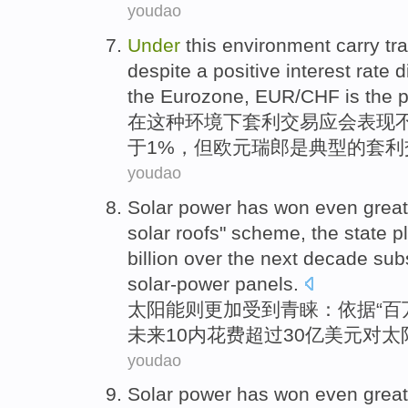
youdao
Under
this
environment
carry
tr
despite
a
positive
interest rate d
the Eurozone
,
EUR
/
CHF
is
the
p
在
这种
环境下
套利
交易
应
会表现
于1%，
但欧元
瑞郎
是
典型
的
套利
youdao
Solar
power has won
even great
solar
roofs
"
scheme
, the state 
billion
over the
next
decade
sub
solar-power
panels
.
太阳能
则
更加
受到青睐
：
依据
“
百
未来
10
内
花费
超过
30亿美元
对
太
youdao
Solar
power has won
even great