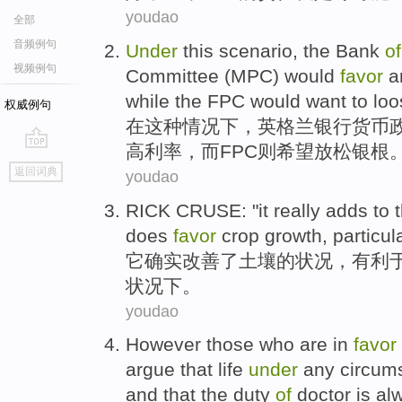
youdao
全部
音频例句
Under
this
scenario
, the
Bank
of
视频例句
Committee
(
MPC
)
would
favor
a
while
the
FPC
would
want to
loo
权威例句
在
这种
情况下
，
英格兰
银行
货币
高
利率
，
而
FPC
则
希望
放松
银根
go
返回词典
youdao
top
RICK CRUSE: "
it
really
adds
to 
does
favor
crop
growth
,
particul
它
确实
改善了
土壤
的
状况
，
有利
状况
下。
youdao
However
those
who
are in
favor
argue
that
life
under
any
circum
and that the
duty
of
doctor
is
al