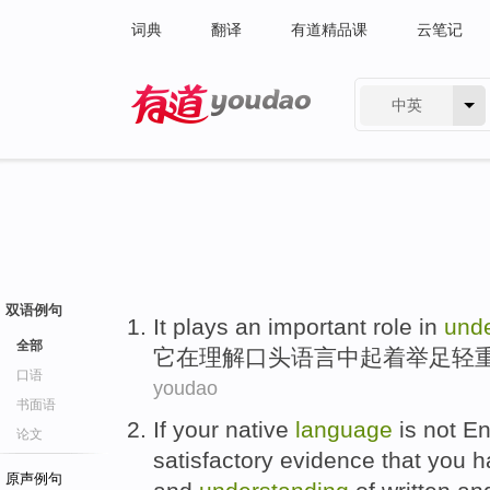
词典
翻译
有道精品课
云笔记
中英
有道 - 网易旗下搜索
双语例句
It
plays
an important
role
in
und
全部
它
在
理解
口头语言中
起着
举足轻
口语
youdao
书面语
If
your
native
language
is not
En
论文
satisfactory
evidence that
you
h
原声例句