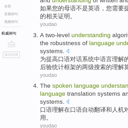
and
understanding
of
written
an
全部
如果
您
的
母语
不是
英语
，
您
需要
音频例句
的相关
证明
。
视频例句
youdao
权威例句
A
two-level
understanding
algor
the
robustness
of
language
und
systems
.
go
返回词典
top
为
提高
口语
对话
系统
中
语言
理解
后验统计框架的两
级
搜索的理解
youdao
The
spoken
language
understa
language
translation
systems
a
systems
.
口语
理解
在
口语自动
翻译
和
人机
用。
youdao