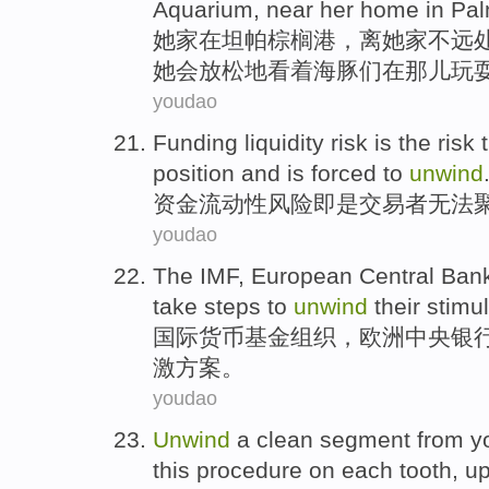
Aquarium
,
near
her home
in
Pa
她家
在
坦
帕棕榈
港
，
离
她家不远
她
会
放松地
看着
海豚
们
在
那儿
玩
youdao
Funding
liquidity
risk
is
the
risk 
position
and
is
forced to
unwind
资金
流动性
风险
即是
交易者
无法
youdao
The IMF
,
European
Central
Ban
take steps to
unwind
their
stimu
国际
货币基金组织，
欧洲
中央
银
激
方案。
youdao
Unwind
a
clean
segment
from
y
this
procedure
on
each
tooth
,
up