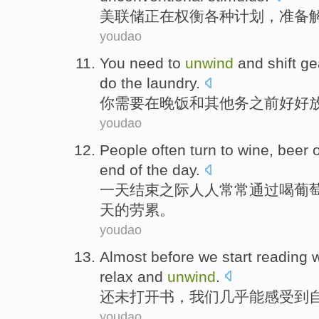
美联储
正在
权衡
各种
计划
，
准备
youdao
You
need to
unwind
and
shift
ge
do the laundry.
你
需要
在
晚饭
和
其他务
之前
好好
youdao
People
often
turn
to wine
,
beer
end
of
the
day
.
一
天
结束
之际人人
常常
通过
喝
葡
天
的
劳累。
youdao
Almost
before we start
reading
relax and
unwind
.
还未打开
书
，
我们
几乎
能
感受到
youdao