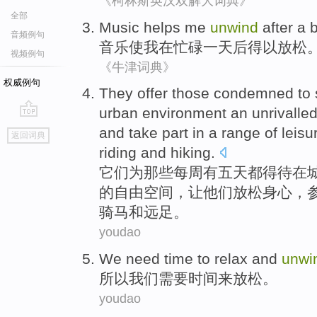
《柯林斯英汉双解大词典》
全部
Music
helps
me
unwind
after a
音频例句
音乐
使
我
在
忙碌
一天后
得以放松
视频例句
《牛津词典》
权威例句
They
offer
those
condemned to
urban
environment an
unrivalle
go
and
take part in a
range of
leisu
返回词典
top
riding
and
hiking
.
它们
为
那些
每周
有五
天都
得待
在
的
自由空间
，
让
他们放松身心，
骑马
和
远足。
youdao
We
need
time
to
relax and
unwi
所以
我们
需要
时间
来
放松
。
youdao