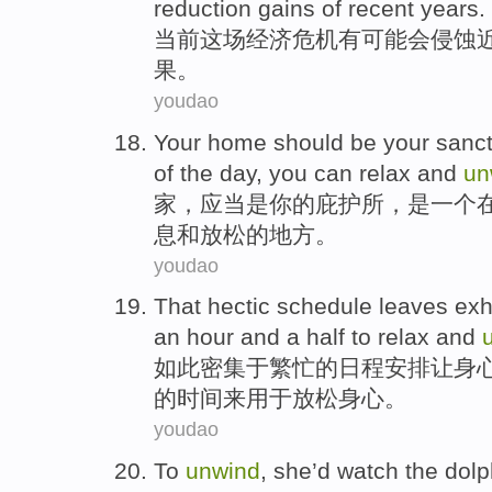
reduction gains of
recent years
.
当前
这场
经济危机有
可能
会侵蚀
果。
youdao
Your
home
should be
your sanc
of
the
day
,
you
can
relax
and
un
家
，
应当
是
你
的
庇护所
，是
一
个
息
和
放松
的
地方
。
youdao
That hectic
schedule
leaves
ex
an hour and a half
to
relax
and
如此
密集于繁忙的
日程安排
让
身
的时间
来
用于放松身心。
youdao
To
unwind
,
she
’d
watch
the
dolp