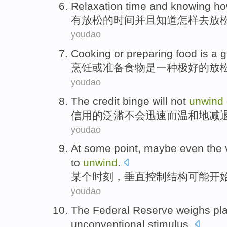
Relaxation
time
and
knowing
ho
有
放松
的
时间
并且
知道
怎样
去
放
youdao
Cooking
or
preparing
food
is
a
g
烹饪
或
准备
食物
是
一种
极好的
放
youdao
The credit
binge
will not
unwind
信用
的
泛滥
不会
迅速
而
温和地减
youdao
At some
point
,
maybe even
the
to
unwind
.
某个
时刻
，
垂直
控制
结构
可能
开
youdao
The Federal Reserve
weighs
pl
unconventional
stimulus
.