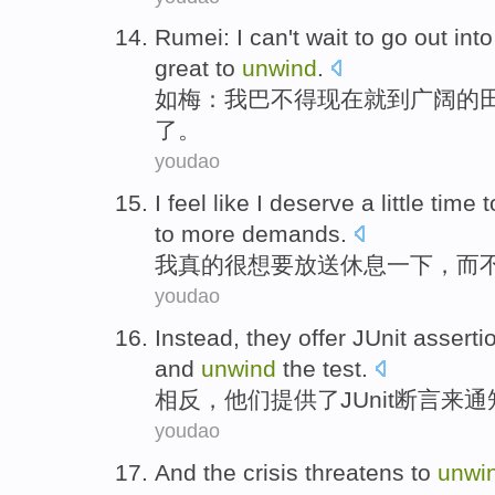
Rumei
:
I
can't
wait
to go
out
into
great
to
unwind
.
如梅
：
我
巴不得
现在
就
到
广阔
的
了。
youdao
I
feel
like
I deserve
a little time 
to
more
demands
.
我
真的
很想
要
放送
休息一下，
而
youdao
Instead
,
they
offer
JUnit
asserti
and
unwind
the
test
.
相反
，
他们
提供了
JUnit
断言
来
通
youdao
And
the crisis
threatens
to
unwi