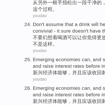
从
另外一根
手指
松出
一
段
干净
的
这个
过程
。
youdao
Don't
assume
that a
drink
will
he
convivial
- it sure doesn
't
have
t
不要
幻想着
喝酒
可以
让
你
觉得
更
不是
这样
。
youdao
Emerging
economies
can
,
and
and
raise
interest rates
before
i
新兴
经济体
能够
，
并且
应该
收回
youdao
Emerging
economies
can
,
and
and
raise
interest rates
before
i
新兴
经济体
能够
，
并且
应该
收回