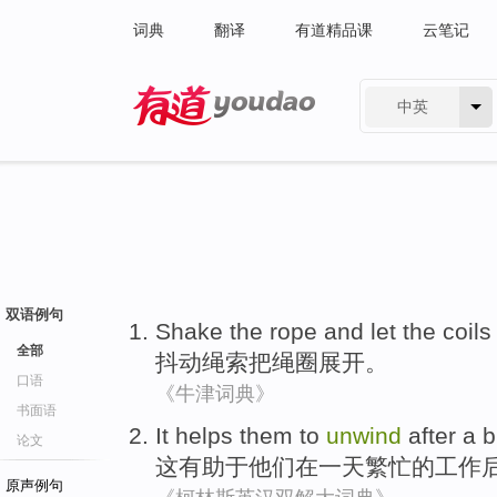
词典
翻译
有道精品课
云笔记
中英
有道 - 网易旗下搜索
双语例句
Shake
the rope
and let the coil
全部
抖动
绳索
把
绳圈展开。
口语
《牛津词典》
书面语
It
helps
them
to
unwind
after
a
b
论文
这
有助于
他们
在
一天
繁忙
的
工作
原声例句