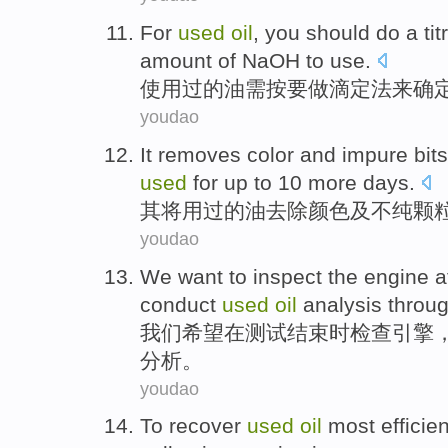
For
used
oil
,
you should
do
a tit
amount
of
NaOH
to use.
使用过
的
油
需按
要
做
滴定
法
来
确
youdao
It
removes
color
and
impure bits
used
for up to
10
more
days
.
其
将
用
过的
油
去除
颜色
及
不
纯
颗
youdao
We
want to
inspect
the
engine
a
conduct
used
oil
analysis
throug
我们
希望
在
测试
结束时
检查
引擎
分析
。
youdao
To
recover
used
oil
most efficien