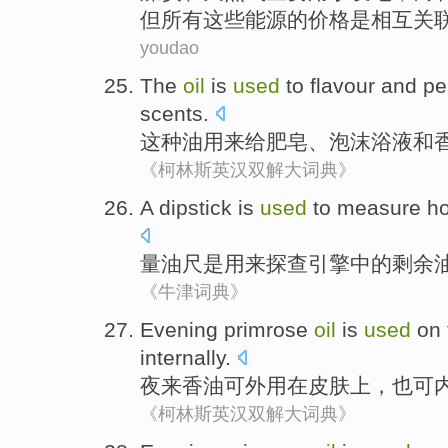
但
所有
这些
能源
的
价格
是
相互关
youdao
The
oil
is
used
to
flavour
and
pe
scents
.
这种
油
用来
给
肥皂
、
泡沫
浴液
和
《柯林斯英汉双解大词典》
A dipstick
is
used
to
measure
h
量油
尺
是
用来
探查
引擎
中的
剩余
《牛津词典》
Evening primrose
oil
is
used
on
internally
.
夜来
香油可外用
在
皮肤
上
，也可
《柯林斯英汉双解大词典》