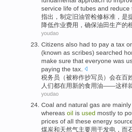
fundamental
approach
to
improv
service life of tubes and
reduce
指出，
制定
旧油管
检修
标准
，
是
降低
作业费用
，
确保油田
生产
的
youdao
Citizens also had to pay a tax
o
(
known as
scribes
)
searched ho
make sure
that everyone
was
u
paying
the
tax
.
税务员
（
被
称作
抄写员
）会
在
百
人们
都
在
用
新的
食用油
——
这样
youdao
Coal
and
natural gas
are
mainly
whereas
oil
is
used
mostly
to
po
prices
of
all
these
energy sourc
煤炭
和
天然气
主要
用于
发电
，
而