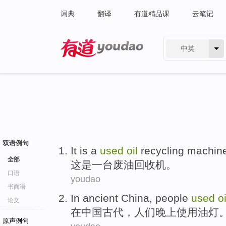
词典
翻译
有道精品课
云笔记
中英
有道 - 网易旗下搜索
双语例句
It
is
a
used
oil
recycling
machin
全部
这
是
一
台
废油
回收机。
口语
youdao
书面语
I
n ancient China, people
used
oi
论文
在
中国古代，人们晚上使用油灯
原声例句