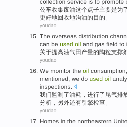
collection
service
is
to
promote
公车
收集废油
这个
点子
主要
是
为
更好地
回收
地沟
油的目的。
youdao
The
overseas
distribution
chann
can
be
used
oil
and gas field to
关于
提高
油气田
产量
的
陶
粒
支撑
youdao
We
monitor
the
oil
consumption
mentioned
, we do
used
oil
analy
inspections
.
我们
监测
了
油耗
，
进行
了
尾气排
分析
，
另外还有
引擎
检查
。
youdao
Homes
in
the
northeastern
Unit