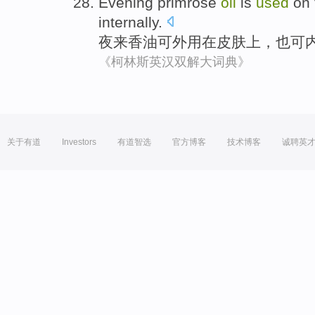
Evening primrose
oil
is
used
on
internally
.
夜来
香油可外用
在
皮肤
上
，也可
《柯林斯英汉双解大词典》
关于有道
Investors
有道智选
官方博客
技术博客
诚聘英