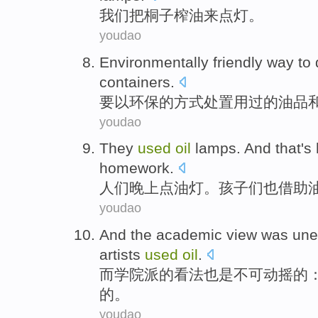
我们
把桐子
榨油
来
点灯
。
youdao
Environmentally friendly
way
to
containers
.
要以
环保
的
方式
处置
用过
的
油品
youdao
They
used
oil
lamps
. And that'
homework
.
人们
晚上点
油灯
。
孩子们
也借助
youdao
And
the
academic
view
was une
artists
used
oil
.
而
学院派
的
看法
也是
不可动摇的
的。
youdao