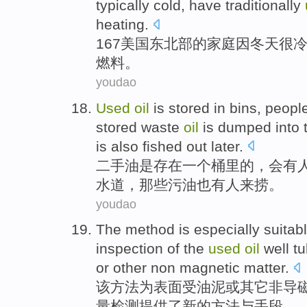
typically
cold
, have
traditionally
heating
.
167
美国
东北部
的
家庭
因冬天
很
燃料
。
youdao
Used
oil
is
stored
in
bins
,
peopl
stored
waste
oil
is dumped
into
is also
fished
out later.
二手
油
是
存在
一个桶里
的，
会
有
水道
，那些
污
油
也
有人来
捞。
youdao
The
method
is especially suitab
inspection
of
the
used
oil
well t
or
other
non
magnetic
matter
.
该
方法
为
表面受油泥
或
其它
非
导
量
检测
提供了新的方法
与
手段。