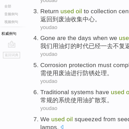
youdao
全部
Return
used
oil
to
collection
cen
音频例句
返回
到
废油收集
中心
。
视频例句
youdao
权威例句
Gone
are
the
days
when
we
us
我们
用
油灯
的
时代
已经
一去不复
go
youdao
返回词典
top
Corrosion protection
must
comp
需
使用
废油进行防锈
处理。
youdao
Traditional
systems
have
used
o
常规
的
系统
使用
油
扩散
泵
。
youdao
We
used
oil
squeezed
from see
lamps
.