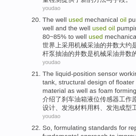
youdao
The
well
used
mechanical
oil
pu
well
and
the well
used
oil
pumpi
80~85% to well
used
mechanic
世界上
采用
机械
采油
的
井
数
大约
杆
泵
抽
油
的井数是机械
采油井
数的
youdao
The
liquid-position
sensor
worki
tank
,
structural
design
of
floater
material
as well as foam
formin
介绍了
刹车
油箱
液位
传感器
工作
设计、
发泡
材料
用料、发泡
成型
youdao
So,
formulating
standards
for
re