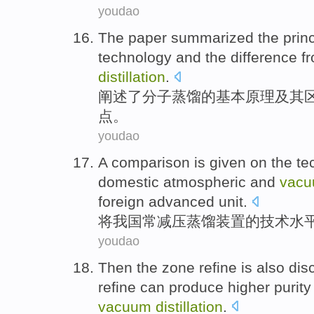
youdao
The paper summarized
the prin
technology
and
the
difference f
distillation
.
阐述
了
分子
蒸馏
的
基本
原理
及其
点。
youdao
A
comparison
is given on
the
te
domestic
atmospheric and
vac
foreign
advanced
unit
.
将
我国
常
减压
蒸馏
装置
的
技术
水
youdao
Then the
zone
refine
is also di
refine can produce
higher
purity
vacuum
distillation
.