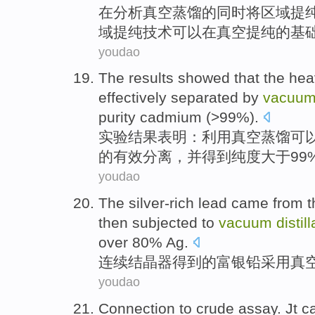
在分析
真空
蒸馏
的
同时
将
区域
提
域提纯技术
可以
在
真空提纯
的
基
youdao
The results
showed that
the he
effectively
separated
by
vacuu
purity
cadmium
(>99%).
实验
结果
表明
：
利用
真空
蒸馏
可
的
有效
分离
，并得到
纯度
大于99
youdao
The silver-rich
lead came from
t
then subjected to
vacuum
distil
over 80% Ag.
连续
结晶
器得到
的
富
银铅采用
真
youdao
Connection
to
crude
assay
. Jt 