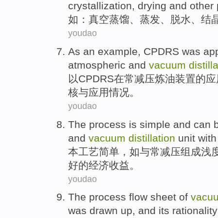
crystallization
,
drying
and other
如
：
真空
蒸馏
、
蒸发
、
脱水
、
结
youdao
As an
example
,
CPDRS
was
app
atmospheric and
vacuum
distill
以
CPDRS
在
常减压
炼油
装置
的
应
核
与
应用情况。
youdao
The
process
is
simple
and
can
and
vacuum
distillation
unit
wit
本
工艺
简单
，如
与
常
减压
组成浅
好的
经济收益
。
youdao
The
process flow
sheet of
vacu
was
drawn
up,
and
its
rationality