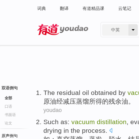
词典
翻译
有道精品课
云笔记
中英
有道 - 网易旗下搜索
双语例句
The
residual
oil
obtained
by
va
全部
原油
经
减压
蒸馏
所得
的
残余
油
。
口语
youdao
书面语
Such as
:
vacuum
distillation
,
ev
论文
drying
in
the process
.
原声例句