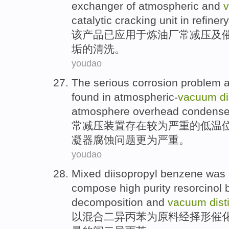
exchanger
of
atmospheric and
catalytic
cracking unit
in refinery
该
产品
已
应用
于
炼油厂
常
减压
及
垢
的
清洗
。
youdao
The
serious
corrosion
problem
a
found in
atmospheric-
vacuum
di
atmosphere
overhead
condense
常
减压
装置
存在
较为
严重
的
低温
凝器
腐蚀问题更为严重。
youdao
Mixed
diisopropyl
benzene
was 
compose
high
purity
resorcinol 
decomposition
and
vacuum
dist
以混合
二异
丙
苯
为
原料
经择
形
催