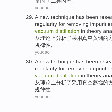
量的间二异丙苯。
youdao
A
new
technique
has been rese
regularity
for removing
impuritie
vacuum
distillation
in theory
ana
从
理论上
分析
了
采用
真空
蒸馏的
规律性
。
youdao
A
new
technique
has been rese
regularity
for removing
impuritie
vacuum
distillation
in theory
ana
从
理论上
分析
了
采用
真空
蒸馏的
规律性
。
youdao