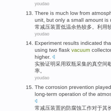
youdao
There is much
low
from atmosph
unit
, but only a small amount is
常减压
装置
低温
余热
较多。
利用
youdao
Experiment results
indicated tha
using
two flask
vacuum
collecto
higher
.
实验
证明
采用
双
瓶
采集
的
真空
间
率。
youdao
The
corrosion
prevention playe
long-term
operation
of
the
atmos
常
减压
装置
的
防腐蚀
工作
对于
其