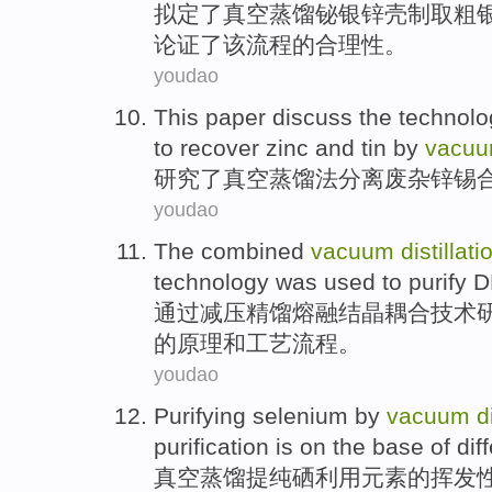
拟定
了
真空
蒸馏
铋
银锌
壳
制取粗
论证了
该
流程的
合理性
。
youdao
This paper discuss
the
technolo
to
recover
zinc
and
tin
by
vacu
研究
了
真空
蒸馏法
分离
废杂
锌
锡
youdao
The combined
vacuum
distillati
technology
was used to purify
D
通过
减压
精馏
熔融
结晶耦合
技术
的原理
和
工艺流程。
youdao
Purifying
selenium
by
vacuum
d
purification
is on the base
of
dif
真空
蒸馏
提纯
硒
利用元素
的
挥发