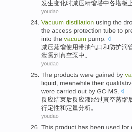
发生变化时减压精馏塔中各塔板
youdao
Vacuum
distillation
using
the
dr
the
access protection
tube
to
pr
into the
vacuum
pump
.
减压
蒸馏
使用
带抽气口
和
防护
滴
泄露
到
真空泵中。
youdao
The
products were
gained
by
v
liquid
,
meanwhile
their
qualitati
were carried out
by
GC-MS
.
反应
结束后反应
液
经过
真空
蒸馏
行
定性
和
定量
分析
。
youdao
This
product
has been
used
for