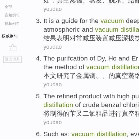
如
：
真空
蒸馏
、
蒸发
、
脱水
、
结
全部
youdao
音频例句
It
is
a guide
for the
vacuum
dee
视频例句
atmospheric and
vacuum
distill
权威例句
结果
表明对常减压装置
减压
深
拔
youdao
go
The
purifcation
of Dy, Ho and E
返回词典
top
the method
of
vacuum
distillatio
本文
研究
了
金属
镝
、、
的
真空
蒸
youdao
The
refined
product
with
high
pu
distillation
of
crude
benzal
chlor
将
制得的
苄
叉二
氯
粗
品
进行
真空
youdao
Such as
:
vacuum
distillation
,
ev