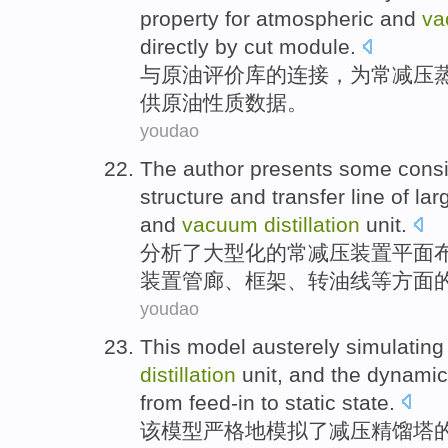
property
for
atmospheric and
va
directly
by
cut
module
.
与
原油
评价
库的
连接
，
为
常
减压
供
原油
性质
数据
。
youdao
The
author
presents some
consi
structure
and
transfer
line
of
lar
and
vacuum
distillation
unit
.
分析
了大型化
的
常
减压
装置平面
装置
管
廊
、
框架
、
转油
线
等方面
youdao
This
model
austerely
simulating
distillation
unit, and
the
dynami
from
feed-in
to
static
state.
该
模型
严格
地
模拟
了
减压
精馏塔