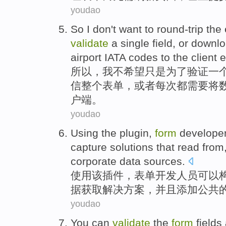
youdao
So
I
don't
want to
round-trip
the 
validate
a
single
field
,
or
downlo
airport
IATA
codes
to
the client
e
所以
，
我
不
希望
只是
为了
验证
一
信
整个
表单
，
或者
每次都需要
将
户
端。
youdao
Using
the
plugin
,
form
develope
capture
solutions
that read from
corporate
data sources
.
使用
该
插件
，
表单
开发人员
可以
据
获取
解决方案
，
并且
添加
公共
youdao
You
can
validate
the
form
fields