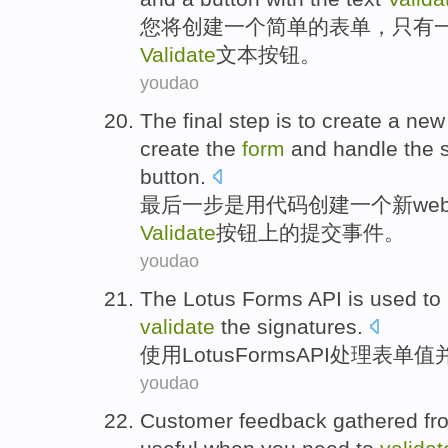
您
将
创建
一
个
简单
的
表单
，只有
Validate
文本
按钮
。
youdao
The final
step
is
to
create
a
new
create
the
form
and
handle
the
button
.
最后
一步
是
用
代码
创建
一个
新
we
Validate
按钮
上
的
提交
事件
。
youdao
The Lotus
Forms
API
is
used
to
validate
the
signatures
.
使用
Lotus
Forms
API
处理
表单
值
youdao
Customer
feedback
gathered
fr