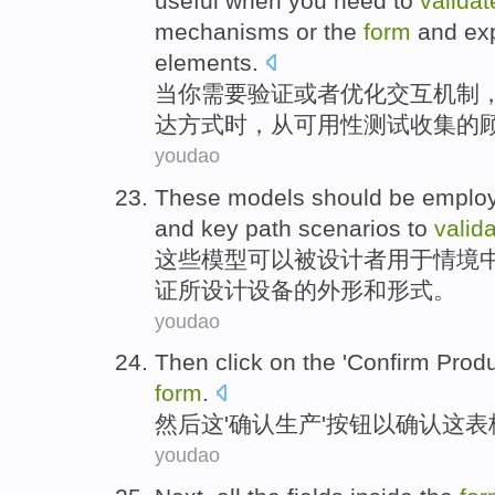
useful
when
you
need to
validat
mechanisms
or the
form
and
ex
elements
.
当
你
需要
验证
或者
优化
交互
机制
达方式
时，
从
可用性
测试
收集
的
youdao
These
models
should be
emplo
and
key
path
scenarios
to
valid
这些
模型
可以
被
设计者
用于
情境
证
所设计
设备的
外形
和
形式。
youdao
Then
click on
the
'
Confirm
Produ
form
.
然后
这
'
确认
生产
'
按钮
以
确认
这
表
youdao