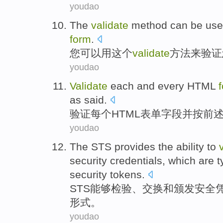
youdao
The
validate
method
can be
us
form
.
您
可以
用
这个
validate
方法
来
验证
youdao
Validate
each and every
HTML
as said.
验证
每个
HTML
表单
字段
并
按前
youdao
The STS provides the
ability to
security
credentials
,
which are t
security
tokens
.
STS
能够
检验
、
交换
和
颁发
安全
形式
。
youdao