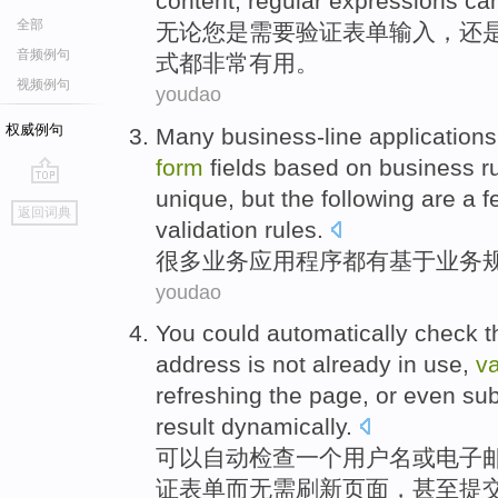
content
,
regular
expressions
ca
全部
无论
您
是
需要
验证
表单
输入
，
还
音频例句
式
都
非常有用
。
视频例句
youdao
权威例句
Many
business-line
applications
form
fields
based on
business
r
unique, but the following are a
go
返回词典
top
validation rules.
很多
业务
应用程序
都有
基于
业务
youdao
You could
automatically
check
t
address
is not
already
in
use
,
va
refreshing the
page
,
or even
sub
result
dynamically
.
可以
自动
检查
一
个
用户
名
或
电子
证
表单
而无需
刷新
页面
，
甚至
提