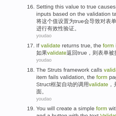
Setting
this
value
to
true
causes
inputs
based on
the validation
t
将
这个
值
设置
为
true
会导致
对
表
进行有效性验证。
youdao
If
validate
returns
true
, the
form
如果
validate
返回
true
，则
表单
被
youdao
The Struts
framework
calls
valid
item
fails
validation
, the
form
pa
Struct
框架
自动
的
调用
validate
，
面
。
youdao
You
will
create
a
simple
form
wit
and
a
button with the
text
Valida