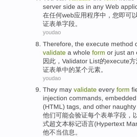
server
side
as in
any
Web
appli
在
任何
web
应用程序中，
您
即
可
证
表单
字段
。
youdao
Therefore
, the
execute
method
validate
a whole
form
or
just
an
因此
，
Validator
List
的
execute
方
证表单
中的
某个
元素
。
youdao
They
may
validate
every
form
fi
injection
commands
,
embedded
(
HTML
)
tags
,
and
other
naughty 
他们
可能会
验证
每个
表单
字段
，
式
超文本
标记
语言
(Hypertext Ma
他
不当信息。