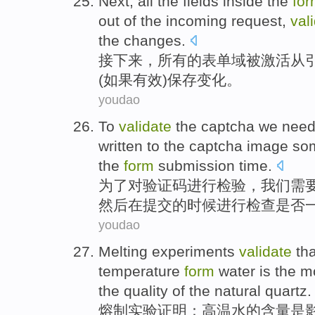
Next
,
all
the
fields
inside the
fo
out
of
the
incoming request,
val
the
changes
.
接下来
，
所有
的
表单
域
被
激活
从
(
如果
有效
)
保存
变化。
youdao
To
validate
the
captcha
we
nee
written
to the captcha image s
the
form
submission
time
.
为了对
验证
码
进行检验，
我们
需
然后
在
提交
的时候
进行检查
是否
youdao
Melting
experiments
validate
tha
temperature
form
water
is
the m
the
quality
of the
natural
quartz
.
熔制
实验
证明
：
高温
水
的
含量
是