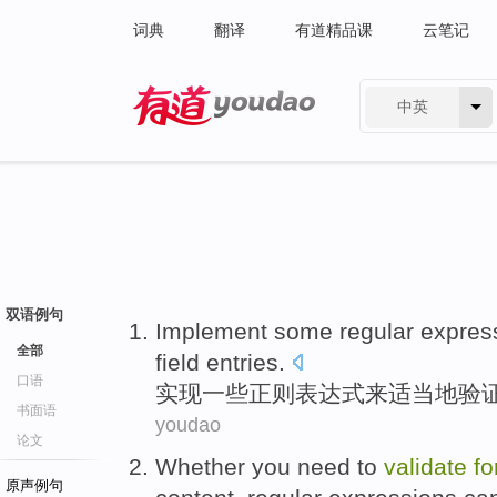
词典
翻译
有道精品课
云笔记
中英
有道 - 网易旗下搜索
双语例句
Implement
some
regular
expres
全部
field
entries
.
口语
实现
一些
正则
表达式
来
适当地
验
书面语
youdao
论文
Whether
you
need to
validate
f
原声例句