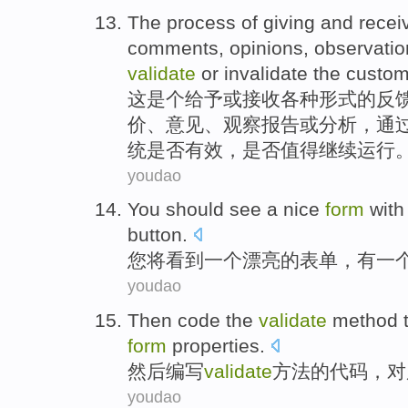
The
process
of
giving
and
recei
comments
,
opinions
,
observatio
validate
or
invalidate the
custom
这
是个给予
或
接收
各种
形式
的
反
价
、意见、
观察报告
或
分析
，通
统
是否
有效
，是否值得继续运行
youdao
You
should
see
a
nice
form
with
button
.
您
将
看到
一
个
漂亮
的
表单
，
有
一
youdao
Then
code
the
validate
method
form
properties
.
然后
编写
validate
方法
的
代码
，对
youdao