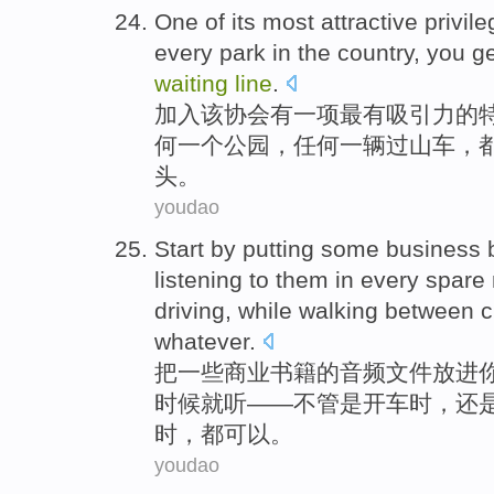
One
of
its
most attractive
privil
every
park in the
country
,
you
ge
waiting
line
.
加入
该
协会有
一
项
最有
吸引力的
何
一个
公园
，任何一辆
过山车
，
头
。
youdao
Start by
putting
some
business
listening to
them in every
spare
driving
,
while walking
between c
whatever.
把
一些
商业
书籍
的音频文件放进
时候就
听
——
不管是开车
时，还
时，都可以。
youdao