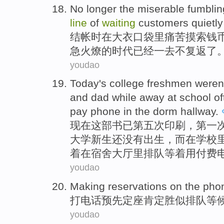
No
longer the
miserable
fumblin
line
of
waiting
customers
quietl
结帐时在
大衣
口袋里
痛苦
摸索
钱
急火燎
的时代已经一去
不
复返了
youdao
Today
's
college
freshmen
weren
and
dad
while
away
at
school
of
pay
phone
in
the dorm
hallway
.
现在这部书已第五次印刷，第一
大学
新生
还
没有
出生
，
而
在
学校
着
在
宿舍
大厅里
排队
等着
用
付费
youdao
Making
reservations
on the
pho
打电话
预先定座
肯定
胜似
排队
等
youdao