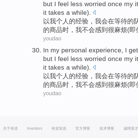
but
I
feel
less worried once
my
i
it
takes
a
while
).
以
我
个人
的
经验
，
我会
在
等待
的
的
商品
时，
我
不会感到很
麻烦
(
即
youdao
In
my
personal
experience
,
I
ge
but
I
feel
less worried once
my
i
it
takes
a
while
).
以
我
个人
的
经验
，
我会
在
等待
的
的
商品
时，
我
不会感到很
麻烦
(
即
youdao
关于有道
Investors
有道智选
官方博客
技术博客
诚聘英