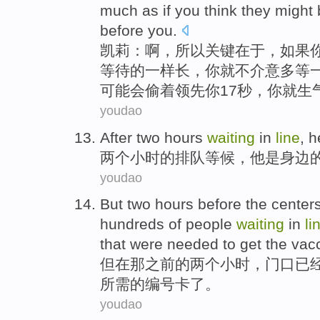
much
as if you think
they
might
before
you
.
凯莉
：
啊
，
所以
关键
在于
，
如果
等待的
一样
长
，你
就
不
介意
多
等
可能
会
偷
着领先你
17
秒，你
就生
youdao
After
two
hours
waiting
in
line
,
h
两个
小时
的
排队等候
，
他
是
身边
youdao
But
two
hours
before
the
center
hundreds of
people
waiting
in
li
that were
needed to
get the
vacc
但
在
那
之前
的
两个
小时
，门口
已
所需
的
编号
卡
了。
youdao