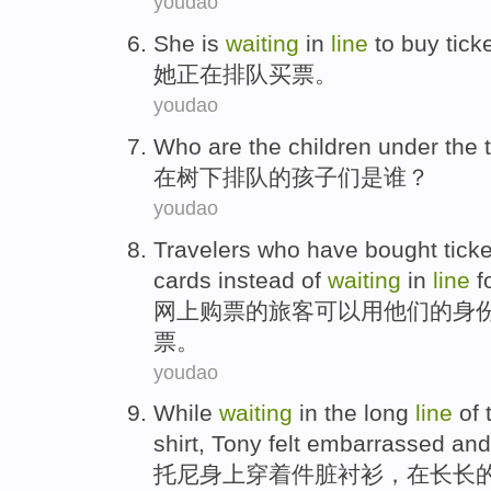
youdao
S
he is
waiting
in
line
to buy ticke
她
正在排队买票。
youdao
W
ho are the children under the 
在
树下排队的孩子们是谁？
youdao
T
ravelers who have bought ticke
cards instead of
waiting
in
line
fo
网
上购票的旅客可以用他们的身
票。
youdao
W
hile
waiting
in the long
line
of 
shirt, Tony felt embarrassed an
托
尼身上穿着件脏衬衫，在长长