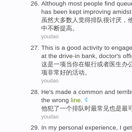
Although
most
people
find
queu
has
been kept
improving
amidst
虽然
大多数
人
觉得
排队
很讨厌
，
中
不断
提高
。
youdao
This
is
a
good
activity
to
engage
at the
drive
-
in
bank
,
doctor
's off
这
是
一
项
当
你
在
银行
或者
医生
办
项非常
好的
活动
。
youdao
He
's
made
a
common
and
terrib
the
wrong
line
.
他
犯了
一个
排队
时最
常见
也是最
youdao
In
my
personal
experience
,
I
ge