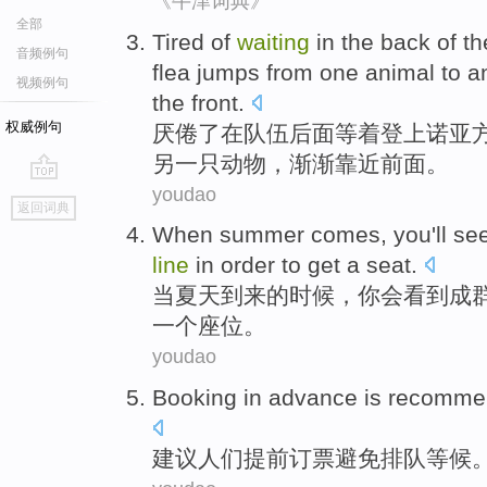
《牛津词典》
全部
Tired of
waiting
in
the back
of t
音频例句
flea
jumps
from
one
animal
to
a
视频例句
the front
.
权威例句
厌倦
了在
队伍
后面
等着
登上
诺亚
另一
只动物，渐渐
靠近
前面。
youdao
go
返回词典
top
When
summer
comes
,
you
'll
se
line
in order to
get
a
seat
.
当
夏天
到来
的
时候，
你
会
看到
成
一个
座位
。
youdao
Booking
in
advance
is
recomme
建议
人们提前
订票
避免
排队
等候