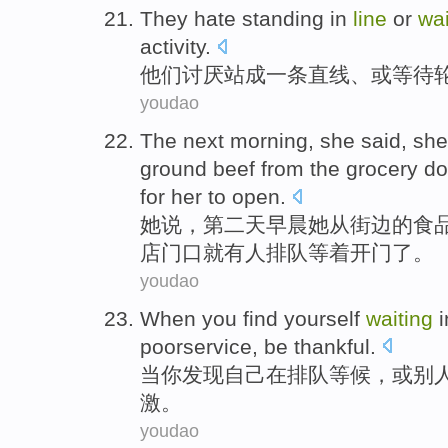
They
hate
standing
in
line
or
wai
activity.
他们
讨厌
站成
一条
直线
、
或
等待
youdao
The next
morning
,
she
said
, sh
ground beef
from
the
grocery d
for
her to
open
.
她
说
，
第二
天早晨
她
从
街边
的
食
店门口就有人
排队
等着开门
了
。
youdao
When
you
find
yourself
waiting
i
poorservice,
be thankful
.
当
你
发现
自己
在
排队
等候，
或
别
激。
youdao