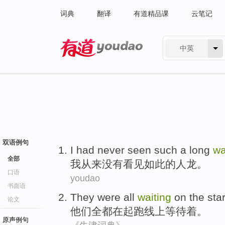
词典
翻译
有道精品课
云笔记
中英
有道 - 网易旗下搜索
双语例句
I
had never
seen
such
a long
wa
全部
我
从来
没有
看见
如此
的
人龙
。
口语
youdao
书面语
They
were all
waiting
on the
sta
论文
他们
全都
在
起跑线
上
等待着
。
原声例句