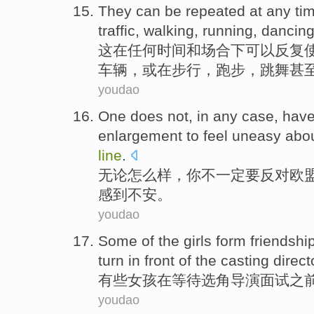
They
can be
repeated
at
any
ti
traffic
,
walking
,
running
,
dancin
这
在
任何
时间
和场合下
可以
反复
车辆
，或
在步行
，
跑步
，
跳舞
甚
youdao
One
does
not
,
in any case
, hav
enlargement
to
feel
uneasy abo
line
.
无论
怎么样，
你
不一定
要
反对
欧
感到
不安。
youdao
Some
of the
girls
form
friendshi
turn
in front of the
casting
direct
有些
女孩
在等待
选角导演
面试之
youdao