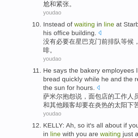
尬和紧张。
youdao
Instead
of
waiting
in
line
at Star
his
office
building
.
没有必要
在
星巴克
门前
排队
等候
啡
。
youdao
He
says
the bakery
employees
bread
quickly
while
he
and
the
r
the sun
for hours
.
萨米尔抱怨
说
，
面包店
的
工作人
和
其他
顾客
却
要
在
炎热的
太阳
下
youdao
KELLY
:
Ah
,
so
it's all
about
if
yo
in
line
with
you are
waiting
just