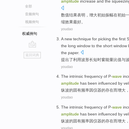
amplitude
increase
and the squeezi
全部
音频例句
数值
结果
表明
，
增大
初始
振幅
在
初始
缩效果
最好
。
视频例句
youdao
权威例句
A
new
technique
for picking the first
S
the long
window
to the short window 
go
the paper.
返回词典
top
提出了
利用
波形
长短时
窗
能量
比值
与
youdao
The
intrinsic
frequency
of
P-
wave
inc
amplitude
has
been influenced by
vel
纵波
的
固有
频率
因
仪器
的
存在
而增大
youdao
The
intrinsic
frequency
of
P-
wave
inc
amplitude
has
been influenced by
vel
纵波
的
固有
频率
因
仪器
的
存在
而增大
youdao