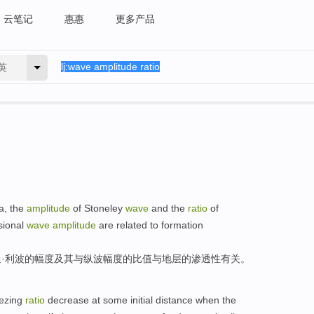
云笔记
惠惠
更多产品
英
a
,
the
amplitude
of
Stoneley
wave
and the
ratio
of
ional
wave
amplitude
are
related
to
formation
通
·利
波
的
幅度
及其与
纵波
幅度
的
比值
与
地层
的
渗透性
有关
。
ezing
ratio
decrease
at
some
initial
distance
when the