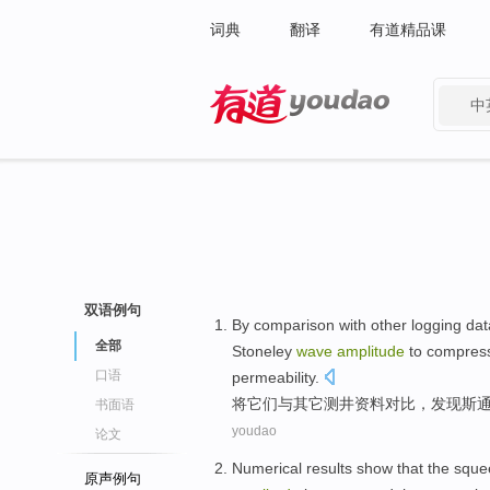
词典
翻译
有道精品课
中
有道 - 网易旗下搜索
双语例句
By comparison
with
other
logging
dat
全部
Stoneley
wave
amplitude
to
compress
口语
permeability
.
将
它们
与
其它
测井
资料
对比，发现
斯
书面语
youdao
论文
Numerical
results
show that
the
sque
原声例句