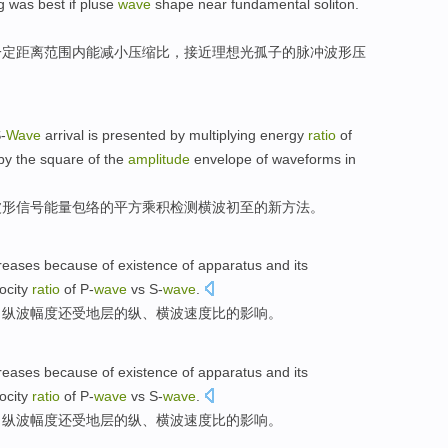
ng was
best if
pluse
wave
shape
near
fundamental soliton
.
一定
距离
范围内能
减小
压缩
比
，
接近
理想光
孤子
的
脉冲
波形
压
-
Wave
arrival is
presented
by multiplying
energy
ratio
of
by the
square
of the
amplitude
envelope
of
waveforms
in
波形信号能量
包络
的
平方
乘积检测横波初至
的
新
方法
。
reases
because
of
existence
of
apparatus
and its
ocity
ratio
of
P-
wave
vs S-
wave
.
，纵波
幅度
还
受
地层的纵、
横波
速度
比
的影响。
reases
because
of
existence
of
apparatus
and its
ocity
ratio
of
P-
wave
vs S-
wave
.
，纵波
幅度
还
受
地层的纵、
横波
速度
比
的影响。