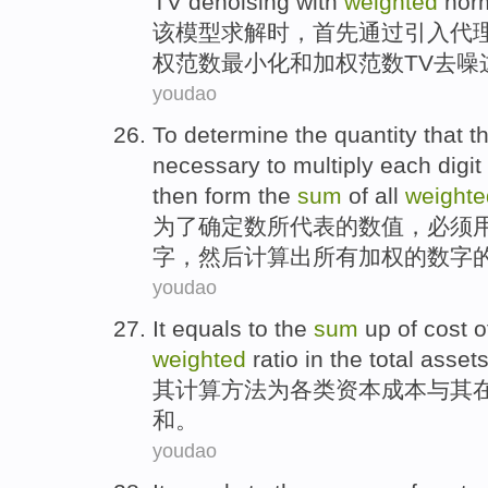
TV
denoising
with
weighted
nor
该模型
求解
时，首先
通过
引入代
权
范
数
最小化
和
加权范数
TV
去
噪
youdao
To
determine
the quantity that t
necessary to
multiply
each
digit
then
form the
sum
of
all
weighte
为了
确定
数
所代表
的
数值，
必须
字
，
然后
计算出
所有
加权
的数字
youdao
It equals
to
the
sum
up
of
cost
o
weighted
ratio
in
the
total
assets
其
计算方法
为
各类
资本
成本
与其
和
。
youdao