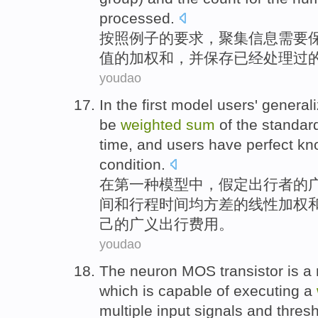
processed
.
按照
例子
的
要求，
聚集
信息
需要
值
的
加权
和，并保存
已经
处理过
youdao
In
the first
model
users'
general
be
weighted
sum
of
the
standard
time
,
and
users have perfect k
condition.
在
第一
种
模型
中，
假定
出行者
的
间
和
行程时间均
方差
的线性
加权
己的广义出行费用。
youdao
The neuron
MOS
transistor
is
a
which
is capable
of
executing a
multiple
input
signals
and
thres