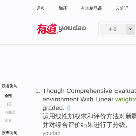
词典
翻译
有道精品课
云笔记
中英
有道 - 网易旗下搜索
双语例句
Though
Comprehensive
Evaluat
全部
environment
With
Linear
weight
口语
graded
.
书面语
运用
线性
加权
求和
评价
方法对
新
论文
并
对
综合评价
结果
进行了分级。
youdao
原声例句