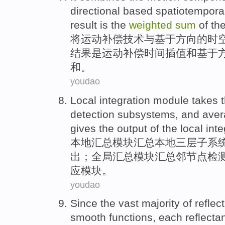
directional
based
spatiotempora
result
is
the
weighted
sum
of
th
将
运动
补偿
技术
与
基于
方向
的
时
结果
是
运动补偿时间插值
和
基于
和。
youdao
Local
integration
module
takes 
detection
subsystems
,
and
aver
gives the
output
of the local inte
本地
汇总
模块
汇总本地
三
层子
系
出
；全局汇总模块汇总邻节点检
应模块。
youdao
Since the vast
majority
of
reflec
smooth
functions, each
reflecta