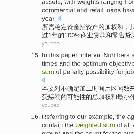
assets
, with
weights
ranging
fr
commercial
and
retail
loans
hav
year
.
所需
稳定
资金
指
资产
的
加权
和
，
过
1
年的100%
商业
贷款
和
零售
贷
youdao
In this paper
,
interval
Numbers
s
times
and
the
optimum
objectiv
sum
of
penalty
possibility
for jo
本文
对
不确定
加工
时间
用区间
数
受
惩罚
的
可能性
的
总
加权
和
最小
youdao
Referring to
our example
, the
ag
contain
the
weighted
sum
of
all
group
) and the count for
the
nu