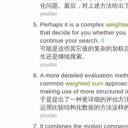
化
问题
。最后，对上述方法给出
youdao
Perhaps it
is
a
complex
weighte
that decide
for
you
whether
you
continue
your
search
.
可能
是
这些
其它
值
的
复杂
的
加权
生
还是
继续
搜索
。
youdao
A
more
detailed
evaluation
met
common
weighted
sum
approac
making use
of
more
structured
i
于是
提出了
一种
更
详细
的
评估
方
运用
比较
结构化
数据
的方法这样
youdao
It combines
the
motion
compens