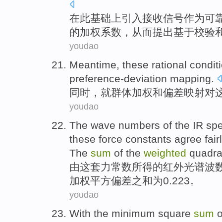
在此
基础
上
引入
接收
信号
作为
可
的
加权
系数
，
从而
提出基于
校验
youdao
Meantime
,
these
rational
condit
preference-deviation
mapping
.
同时
，就群体
加权
和偏差映射对
youdao
The
wave
numbers
of
the
IR
spe
these
force
constants
agree
fair
The
sum
of the
weighted
quadra
由这套
力
常数
所得
的
红外
光谱
波
加权
平方
偏差
之和
为0.223。
youdao
With
the
minimum
square
sum
o