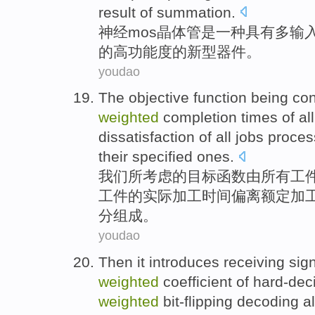
result
of
summation
.
神经
mos
晶体管
是
一种
具有
多
输
的
高功能度
的新型
器件
。
youdao
The
objective
function
being
con
weighted
completion
times
of
all
dissatisfaction
of all jobs
proces
their specified ones.
我们所
考虑
的
目标
函数
由
所有
工
工件的实际
加工
时间
偏离
额定加
分组成。
youdao
Then
it
introduces
receiving
sig
weighted
coefficient
of
hard-dec
weighted
bit-flipping
decoding
a