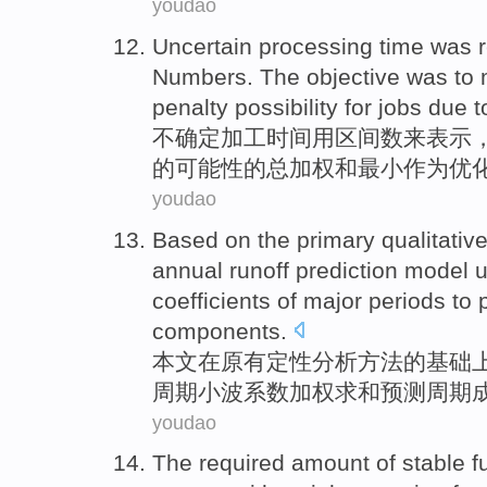
youdao
Uncertain
processing
time
was
Numbers
. The
objective
was to
penalty
possibility
for
jobs due t
不确定
加工
时间
用
区间
数
来表示
的
可能性
的总
加权
和
最小
作为
优
youdao
Based
on
the primary qualitativ
annual runoff
prediction
model
coefficients
of
major
periods
to
components
.
本文
在
原有
定性分析
方法
的
基础
周期
小波
系数
加权
求和
预测
周期
youdao
The required amount
of
stable
f