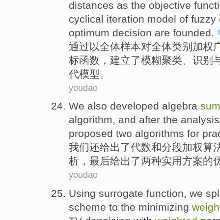
distances
as
the
objective
funct
cyclical
iteration
model
of
fuzzy
optimum
decision
are
founded
.
通过以
全体样本
对
全体类别
加权
标
函数
，
建立了
模糊
聚类
、
识别
代
模型
。
youdao
We
also
developed
algebra
su
algorithm
, and
after
the
analysis
proposed
two
algorithms
for
prac
我们
还给
出了
代数
和
分段
加权
算
析
，
最后
给出了
两种
实用
方案的
youdao
Using surrogate
function
, we spl
scheme to the minimizing
weigh