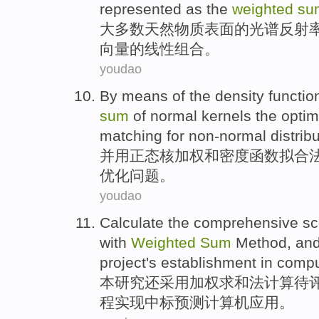
represented as the
weighted
su
大多数
天然物质
表面
的
光谱
反射
向量
的
线性
组合
。
youdao
By means of the
density
functio
sum
of
normal
kernels
the
optim
matching
for
non-normal
distrib
并用正
态
核
加权
和
密度
函数
拟
合
优化
问题
。
youdao
Calculate
the
comprehensive
sc
with
Weighted
Sum
Method
,
an
project's establishment in
compu
本
研究还
采用
加权
求和
法
计算
待
程
实现
中标预测
计算机
应用。