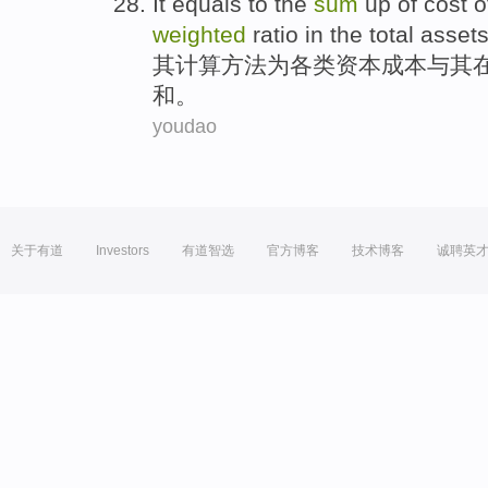
It equals
to
the
sum
up
of
cost
o
weighted
ratio
in
the
total
assets
其
计算方法
为
各类
资本
成本
与其
和
。
youdao
关于有道
Investors
有道智选
官方博客
技术博客
诚聘英