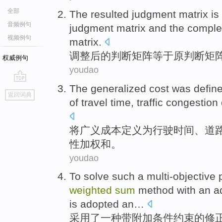
全部
The resulted
judgment
matrix
is
音频例句
judgment matrix
and
the
comple
视频例句
matrix.
调整后
的
判断
矩阵
等于
原
判断矩
权威例句
youdao
The
generalized
cost
was
defin
go
返回词典
top
of
travel
time
,
traffic
congestion
将
广义
成本
定义
为
行驶
时间
、
道
性
加权
和。
youdao
To
solve
such
a
multi-objective
weighted
sum
method
with
an a
is
adopted
an…
采用
了
一种
带
附加
条件
约束的
修