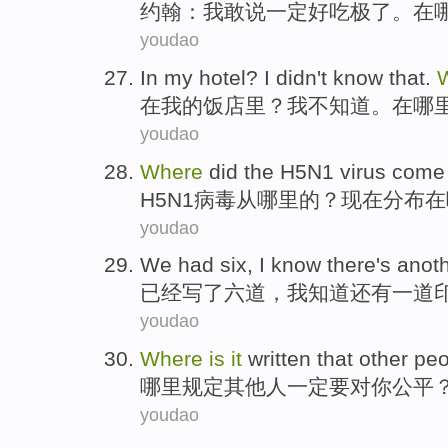
约翰
：
我
敢说
一定
好吃
极了。在
youdao
In
my
hotel
?
I
didn't
know that
.
在
我
的
饭店里
？
我
不
知道
。在
哪
youdao
Where
did the
H5N1
virus
com
H5N1
病毒
从
哪里
的？
现在
分布在
youdao
We had
six
,
I
know
there's anot
已经
写了
六道
，
我
知道
还有
一道
youdao
Where
is
it
written that
other pe
哪里
规定
其他人
一定要
对
你
公平
youdao