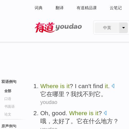
词典
翻译
有道精品课
云笔记
中英
有道 - 网易旗下搜索
双语例句
Where
is
it
?
I
can't find
it
.
全部
它
在
哪里
？
我
找
不到
它。
口语
youdao
书面语
Oh
,
good
.
Where
is
it
?
论文
哦
，
太好
了。
它
在什么地方
？
原声例句