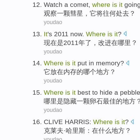
Watch
a
comet
,
where
is
it
goin
观察
一
颗彗星
，
它
将
往
何处
去？
youdao
It
's
2011 now.
Where
is
it
?
现在
是
2011年了，
改进在
哪里？
youdao
Where
is
it
put in
memory
?
它
放在
内存的哪个
地方
？
youdao
Where
is
it
best
to
hide
a
pebbl
哪里
是
隐藏
一
颗卵石
最佳
的地方
youdao
CLIVE
HARRIS
:
Where
is
it
?
克莱夫
·
哈里斯
：在
什么地方
？
youdao