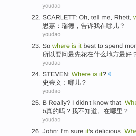
youdao
SCARLETT
: Oh,
tell
me
,
Rhett
,
思嘉
：
瑞德
，
告诉
我
在
哪儿
？
youdao
So
where
is
it
best
to
spend
more
所以
要
问最先
花
在什么
地方
最好
youdao
STEVEN
:
Where
is
it
?
史蒂文
：
哪儿
？
youdao
B
Really
?
I
didn't
know that
.
Wh
b
真的
吗？
我
不
知道
。在
哪里
？
youdao
John
:
I
'm
sure
it
's delicious
.
Wh