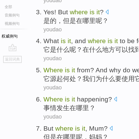
youdao
全部
Yes
!
But
where
is
it
?
音频例句
是的
，
但是
在
哪里
呢？
视频例句
youdao
权威例句
What
is
it
, and
where
is
it
to be
它
是
什么
呢？在什么
地方
可以
找
go
youdao
返回词典
top
W
here
is
it
from? And why do w
它
源起何处？我们为什么要使用
youdao
Where
is
it
happening
?
事情
发生在
哪里
？
youdao
But
where
is
it
,
Mum
?
但是
在
哪里
呢
，
妈妈
？