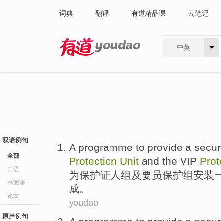
词典
翻译
有道精品课
云笔记
中英
有道 - 网易旗下搜索
双语例句
A
programme
to
provide
a
secu
全部
Protection
Unit
and
the
VIP
Prot
口语
为
保护
证人
组
及
要员
保护组安装
书面语
成。
论文
youdao
原声例句