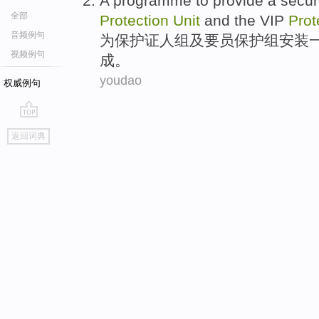
A
programme
to
provide
a
secu
全部
Protection
Unit
and
the
VIP
Prot
音频例句
为
保护
证人
组
及
要员
保护组安装
视频例句
成。
youdao
权威例句
go
返回词典
top