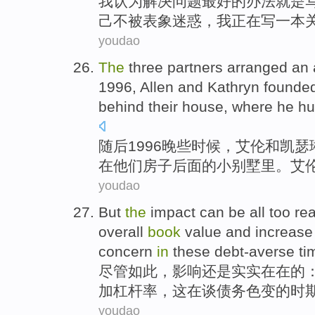
我
认为
解决
问题
最好
的
办法
就是
己
不被表象
迷惑
，我
正在
写
一
本
youdao
The
three partners arranged an 
1996,
Allen
and
Kathryn
founde
behind
their
house
, where he
hu
随后1996
晚些时候
，
艾伦
和
凯瑟
在
他们
房子
后面
的
小
别墅里。
艾
youdao
But
the
impact
can be all too
rea
overall
book
value
and
increase
concern
in
these
debt-averse
ti
尽管如此，
影响
还是
实实在在的
加
杠杆
率
，
这
在
谈
债务
色变的
时
youdao