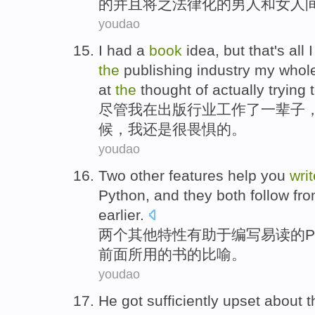
的
并且
将之
法律化
的
男人
和
女
人
youdao
I
had a
book
idea,
but
that's all 
the
publishing
industry
my whole
at
the
thought
of
actually
trying
尽管
我
在
出版
行业
工作了一辈子
候，我
还是
很畏惧
的。
youdao
Two
other
features
help you
writ
Python
,
and
they both
follow
fr
earlier
.
两个
其他
特性
有助于
编写
易读
的
P
前面
所用
的
书
的
比喻
。
youdao
He
got
sufficiently
upset
about t