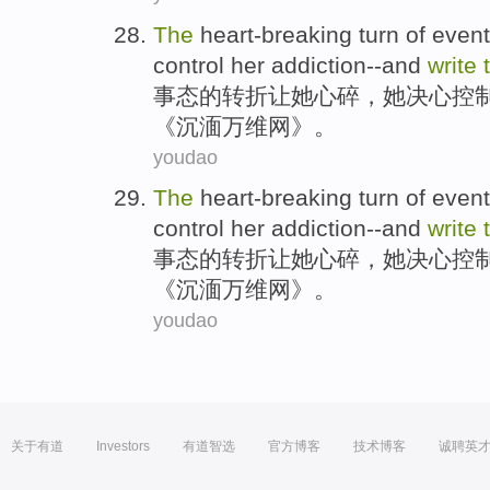
The
heart-breaking
turn
of
event
control
her
addiction
--
and
write
事态
的
转折让
她
心碎，她
决心
控
《
沉湎
万维网》。
youdao
The
heart-breaking
turn
of
event
control
her
addiction
--
and
write
事态
的
转折让
她
心碎，她
决心
控
《
沉湎
万维网》。
youdao
关于有道
Investors
有道智选
官方博客
技术博客
诚聘英