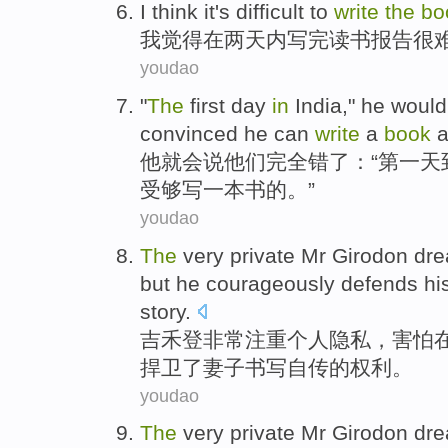
I
think it's difficult to
write
the
bo
我
觉得在两天内写完读书报告很
youdao
"
The
first
day
in
India
,"
he
would
convinced
he
can
write
a
book
a
他
就
会
说
他们完全错了：“
第一
天
受够
写
一本书的。”
youdao
The
very
private
Mr Girodon dre
but
he
courageously
defends
hi
story.
吉禾
登
非常
注重个人隐私，害怕
捍卫
了
妻子
书写
自传的
权利
。
youdao
The
very
private
Mr Girodon dre