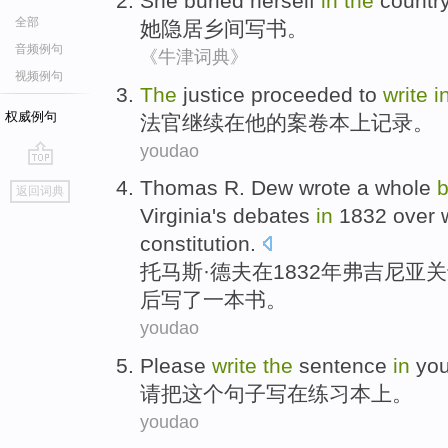
She
buried herself
in
the
countr
全部
她
隐居
乡间
写
书
。
音频例句
《牛津词典》
视频例句
The
justice
proceeded to
write
i
权威例句
法官
继续
在
他
的
案卷本
上
记录
。
youdao
go
Thomas R. Dew
wrote
a
whole
返回词典
top
Virginia
's
debates
in
1832
over
constitution.
托马斯·德夫
在
1832年
弗吉尼亚
关
后
写了
一
本书
。
youdao
Please
write
the
sentence
in
you
请
把
这个
句子写
在
练习本
上。
youdao