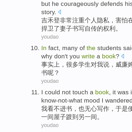
but
he
courageously
defends
hi
story.
吉禾
登
非常
注重个人隐私，害怕
捍卫
了
妻子
书写
自传
的
权利
。
youdao
In
fact
,
many of
the
students
sai
why
don't
you
write
a
book
?
事实上
，
很多
学生
对
我
说
，
威廉
书
呢？
youdao
I
could not
touch
a
book
, it was
know-not-what
mood
I wandere
我
看
不
进
书
，也无心
写作
，
于是
一
间
屋子
踱
到
另一间。
youdao