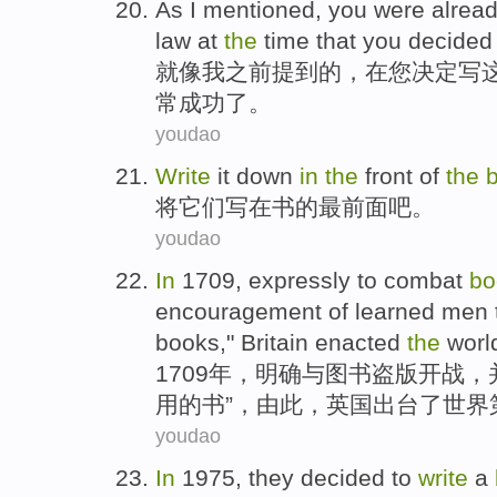
As
I
mentioned
,
you
were
alrea
law
at
the
time
that you
decided 
就像
我
之前提到
的
，
在
您
决定
写
常
成功
了。
youdao
Write
it down
in
the
front
of
the
将它们
写
在
书的
最
前面吧。
youdao
In
1709,
expressly
to combat
bo
encouragement
of
learned
men
books
,"
Britain
enacted
the
worl
1709年，
明确
与
图书
盗版开战
，
用的
书
”，由此，
英国
出台
了
世界
youdao
In
1975,
they
decided to
write
a