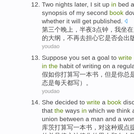
Two
nights later
,
I
sit
up
in
bed
a
synopsis
of
my
second
book
do
whether
it
will get
published
.
第三个
晚上
，半夜
3
点钟，
我
坐在
的
大纲，
不再
去
担心
它
是否
会
出
youdao
Suppose
you
set
a
goal to
write
in
the
habit
of
writing
on a
regul
假如
你
打算
写
一
本书
，
但是
你总
态是
每天都
写）。
youdao
She
decided to
write
a
book
dis
that
the
ways
in
which
we
think 
union
between
a
man
and
a wo
库茨
打算
写
一
本书
，对
这种
观点