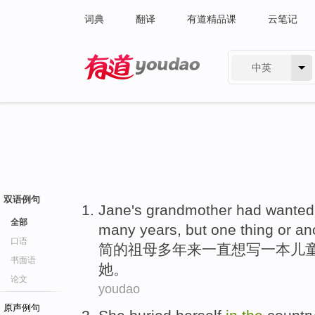
词典
翻译
有道精品课
云笔记
中英
有道 - 网易旗下搜索
双语例句
Jane
's grandmother
had
wanted
全部
many years
,
but
one
thing
or
an
口语
简
的
祖母
多年
来
一直
想
写
一
本
儿
书面语
她。
论文
youdao
原声例句