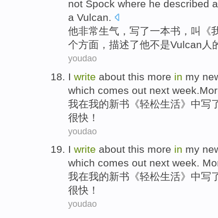
not
Spock where he
described
a
a
Vulcan
.
他
非常
生气
，
写
了一
本书
，叫《
个
方面
，
描述了
他不是
Vulcan
人
youdao
I
write
about
this
more
in
my
ne
which
comes
out
next
week.Mo
我
在
我
的
新书
《
轻松
生活
》中
写
很快！
youdao
I
write
about
this
more
in
my
ne
which
comes
out
next
week
.
Mo
我
在
我
的
新书
《
轻松
生活
》中
写
很快！
youdao