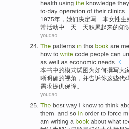
health
using
the
knowledge
the
to-day
operation
of their
clinics
.
1975年，
她们
决定
写
一
本
女性
生
常
活动
中一天一天
积累
起来的
知
youdao
The
patterns
in
this
book
are
me
how to
write
code
people
can
un
as
well
as
economic
needs
.
本书
中的
模式
试图
为
如何
撰写
大
晰明确
的
视角
，
并
告诉你这些代
需求提供保障。
youdao
The
best
way
I
know to
think
abo
them
, and so
in
order
to
force
m
am
writing
a
book
about
what
te