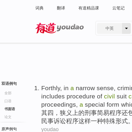
词典
翻译
有道精品课
云笔记
中英
有道 - 网易旗下搜索
双语例句
Forthly
, in
a
narrow sense,
crimi
全部
includes
procedure
of
civil
suit
c
口语
proceedings,
a
special
form
whi
书面语
其四
，狭义上
的
刑事
简易
程序
还
论文
民事
诉讼
程序这样
一种
特殊
形式
youdao
原声例句