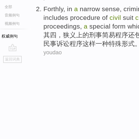
全部
Forthly
, in
a
narrow sense,
crimi
音频例句
includes
procedure
of
civil
suit
c
视频例句
proceedings,
a
special
form
whi
其四
，狭义上
的
刑事
简易
程序
还
权威例句
民事
诉讼
程序这样
一种
特殊
形式
youdao
go
返回词典
top