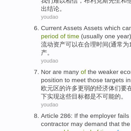
我们难以
相信
，
布利克斯
先生
和
出结论
。
youdao
Current Assets Assets
which
ca
period
of
time
(
usually
one
year
流动
资产
可以
在
合理
时间
(
通常
为
产。
youdao
Nor
are
many
of
the
weaker
eco
position
to
meet
those
targets
in
欧元区的
许多
更
弱
的
经济体们
要
下
实现
这些
目标
都
是
不可能的。
youdao
Article 286: If the
employer
fails
contractor
may
demand that the