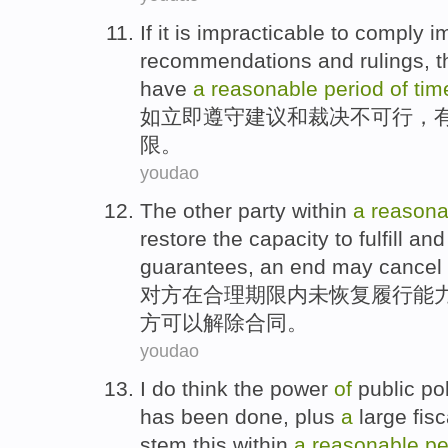
If
it is impracticable to
comply
i
recommendations
and
rulings
, 
have
a
reasonable
period
of
tim
如
立即
遵守
建议
和
裁决
不可行，
限
。
youdao
The other party
within
a
reasona
restore
the
capacity
to fulfill
and
guarantees
,
an end
may
cancel
对方
在
合理
期限内
未
恢复
履行
能
方
可以
解除
合同
。
youdao
I
do think
the
power
of
public
po
has been done
,
plus
a
large
fisc
stem
this
within
a
reasonable
pe