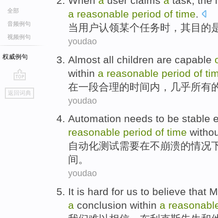
When
a
user
claims
a
task
,
the
全部
a
reasonable
period
of
time
.
音频例句
当
用户
认领
某个
任务时，
其
目的
视频例句
youdao
权威例句
Almost
all
children
are
capable
within
a
reasonable
period
of
ti
在
一
段
合理
的
时间
内，
几乎
所有
go
返回词典
top
youdao
Automation
needs to be
stable
reasonable
period
of
time
witho
自动化测试
需要
在
不
崩溃
的
情况
间
。
youdao
It
is hard for us to
believe that
M
a
conclusion
within
a
reasonabl