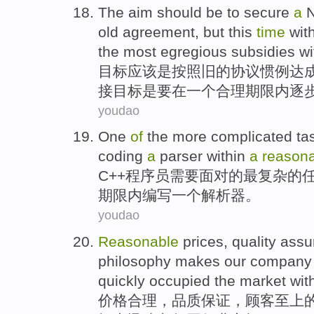
The
aim
should
be
to
secure
a
old
agreement
,
but
this
time
wit
the
most egregious
subsidies
wi
目标
应该
是
按照
旧
的
协议
惯例达
接
目标
是要
在
一
个
合理
期限
内
逐
youdao
One
of
the
more
complicated
ta
coding
a
parser
within
a
reason
C++
程序员需要面对
的
最
复杂
的
期限内
编写
一个
解析器
。
youdao
Reasonable
prices
,
quality
assu
philosophy
makes
our
company
quickly
occupied
the
market
with
价格
合理
，
品质
保证
，
顾客
至上