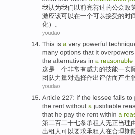
我
认为
我们以前完善
过
的
公众
政
激
应该
可以
在一个可以接受的
时
化）。
youdao
This
is
a
very
powerful
techniqu
many
options
that it
overpowers
the
alternatives
in
a
reasonable
这
是
一个
非常
有威力
的技能—
实
团队
力量对
选择
作出
评估
而产生
youdao
Article 227: if the
lessee
fails
to
the
rent
without
a
justifiable
rea
that
he pay the rent
within
a
rea
第二百二十七条
承租人
无
正当
理
出租人
可以
要求
承租人
在
合理
期