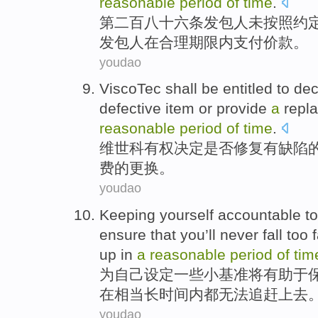
reasonable
period
of
time
.
第二百八十六条
发包人
未
按照
约
发包人
在
合理
期限内
支付价款。
youdao
ViscoTec
shall be
entitled
to
dec
defective
item
or
provide
a
repl
reasonable
period
of
time
.
维世科
有权
决定
是否
修复
有缺陷
费
的
更换
。
youdao
Keeping
yourself
accountable
t
ensure that
you
’ll never fall
too f
up
in
a
reasonable
period
of
tim
为
自己
设定
一些小
基准
将有助于
在
相当
长时间
内
都
无法
追赶
上去
youdao