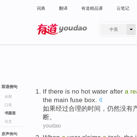
词典
翻译
有道精品课
云笔记
中英
有道 - 网易旗下搜索
双语例句
If
there is no
hot water
after
a
re
全部
the main fuse box
.
口语
如果
经过
合理
的
时间
，仍然
没有
书面语
断。
论文
youdao
原声例句