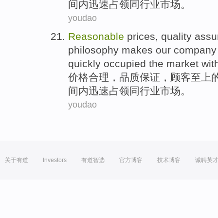
间内
迅速
占领同行业
市场。
youdao
Reasonable
prices
,
quality
assu
philosophy
makes
our
company
quickly
occupied
the
market
with
价格
合理
，
品质
保证
，
顾客
至上
间内
迅速
占领同行业
市场。
youdao
关于有道
Investors
有道智选
官方博客
技术博客
诚聘英