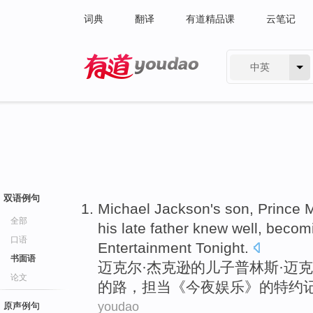
词典
翻译
有道精品课
云笔记
中英
有道 - 网易旗下搜索
双语例句
Michael
Jackson's
son
,
Prince
M
全部
his
late
father
knew well
,
becom
口语
Entertainment
Tonight
.
书面语
迈克尔
·
杰克逊
的
儿子
普林斯
·迈
论文
的路，担当《今夜娱乐》的
特约
youdao
原声例句