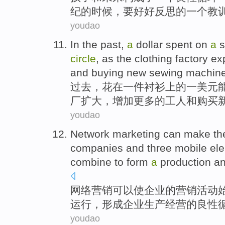
纪
的
时候，
要
好好
反思的一个
教
youdao
In the past
,
a
dollar
spent
on
a
s
circle
,
as the
clothing
factory
ex
and
buying
new
sewing
machin
过去
，
花
在
一
件衬衫上
的一
美元
厂
扩大
，
增加
更多
的
工人
和
购买
youdao
Network
marketing
can
make
th
companies
and
three
mobile
el
combine
to
form
a
production
a
网络
营销
可以
使
企业
的
营销
活动
运行
，
形成
企业生产
经营
的
良性
youdao