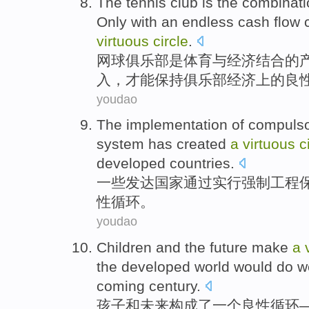
The tennis
club
is
the combinati
Only with
an endless
cash
flow
virtuous
circle
.
网球
俱乐部
是
体育
与
经济
结合
的
入
，
才能
保持
俱乐部经济
上
的
良
youdao
The
implementation of compuls
system
has created
a
virtuous
c
developed
countries.
一些
发达
国家通过
实行
强制
工程
性
循环
。
youdao
Children
and
the future
make
a
the
developed
world
would
do w
coming century
.
孩子
和
未来
构成
了
一
个
良性
循环