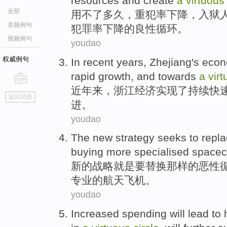
resources
and
create
a
virtuous
全部
用
不了
多久，重犯率下降，
入狱
音频例句
犯罪率下降
的
良性
循环
。
视频例句
youdao
权威例句
In recent years
,
Zhejiang's
eco
rapid
growth
,
and
towards
a
vir
近年
来，
浙江
经济
实现
了
持续
快
go
返回词典
top
进。
youdao
The
new
strategy
seeks to
repl
buying
more
specialised
spacec
新的
战略
就是
要
替换
那样
的
恶性
专业
的
航天飞机
。
youdao
Increased
spending
will
lead
to