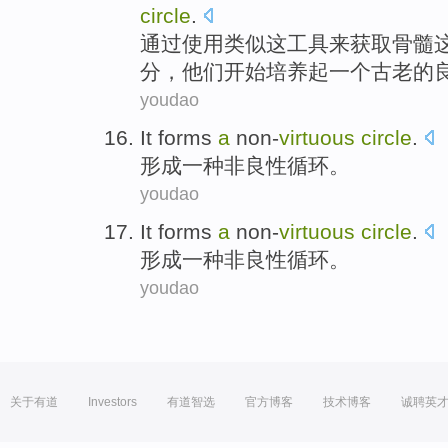
circle
.
通过使用
类似
这
工具
来
获取
骨髓
分
，
他们
开始
培养
起
一个
古老
的
youdao
It forms
a
non-
virtuous
circle
.
形成
一种
非良性
循环
。
youdao
It forms
a
non-
virtuous
circle
.
形成
一种
非良性
循环
。
youdao
关于有道
Investors
有道智选
官方博客
技术博客
诚聘英