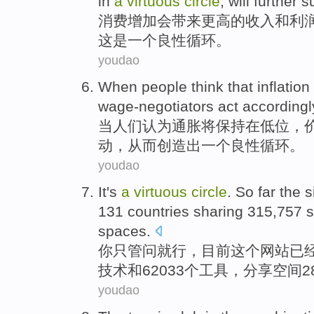
in
a
virtuous
circle
,
will further
su
消费
增加
会
带来
更高
的
收入
和
利
这
是
一个
良性
循环
。
youdao
When
people
think that
inflation
wage-negotiators act accordingl
当
人们
认为
通胀
将
保持在
低位
，
动，从而
创造
出
一个
良性
循环
。
youdao
It
's
a
virtuous
circle
.
So far
the
s
131
countries
sharing
315,757
s
spaces
.
你
只管问就行
，
目前
这个
网站
已
技术
和62033个
工具
，分享
空间
2
youdao