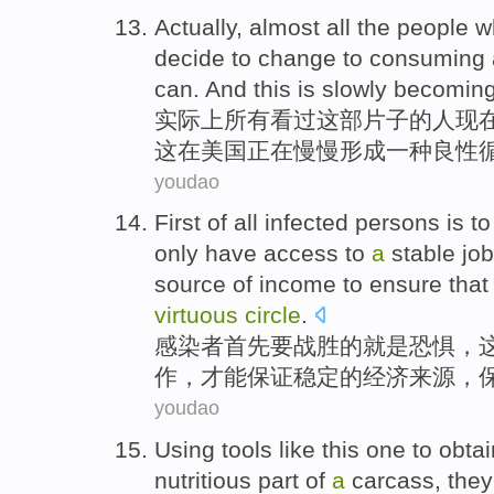
Actually,
almost
all
the
people w
decide
to change to consuming
can. And
this
is slowly
becomin
实际上
所有
看过
这部
片子
的
人
现
这
在美国
正在
慢慢
形成
一种
良性
youdao
First
of
all
infected persons
is
to
only
have
access
to
a
stable
job
source of income to
ensure
tha
virtuous
circle
.
感染者
首先
要
战胜
的
就是
恐惧
，
作
，
才能
保证
稳定的
经济来源
，
youdao
Using
tools
like
this
one
to
obtai
nutritious
part
of
a
carcass
,
they