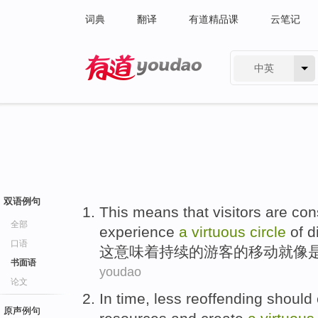
词典
翻译
有道精品课
云笔记
中英
有道 - 网易旗下搜索
双语例句
This
means that
visitors
are
con
全部
experience
a
virtuous
circle
of
d
口语
这
意味着
持续
的
游客
的
移动
就
像
书面语
youdao
论文
In
time,
less
reoffending should
原声例句