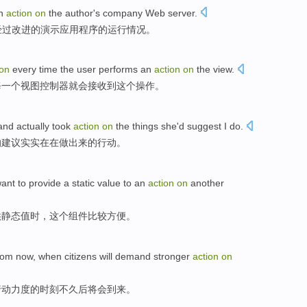
n
action
on
the
author's
company
Web
server
.
经过改进
的
演示
应用程序
的运行情况。
ion
every
time
the
user
performs
an
action
on
the
view
.
每
一个视图
控制器
就会接收
到
这个
操作。
and
actually
took
action
on
the
things
she
'd suggest
I do.
的
建议
实实在在做出来的
行动
。
want
to
provide
a static
value
to
an
action
on
another
供
静态
值
时，
这个
组件
比较
方便。
from now,
when citizens
will
demand
stronger
action
on
行动
力度的
时刻
不久后
将会
到来
。