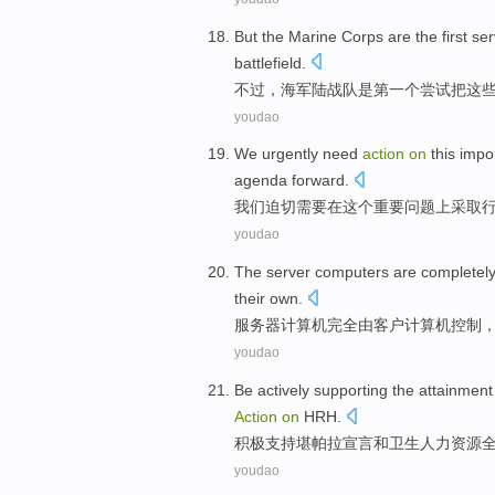
But
the Marine
Corps
are
the first
ser
battlefield
.
不过
，
海军
陆战队
是
第一
个
尝试
把
这
youdao
We
urgently
need
action
on
this
impo
agenda
forward.
我们
迫切
需要
在
这个
重要
问题上
采取
youdao
The server
computers
are completel
their
own
.
服务器
计算机
完全
由
客户
计算机
控制
youdao
Be actively
supporting
the
attainment
Action
on
HRH.
积极
支持
堪帕拉
宣言
和
卫生人力资源
youdao