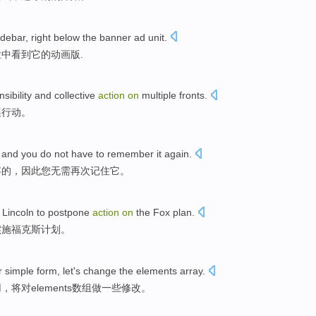
idebar
, right below
the
banner
ad
unit
.
栏
中
看到
它
的动画版.
sibility
and
collective
action
on
multiple fronts
.
展
行动
。
, and
you
do not have to
remember
it
again
.
存
的，因此
您
无需
再次
记住
它
。
Lincoln
to
postpone
action
on
the
Fox
plan
.
实施
福克斯
计划。
r
simple
form
, let's
change
the
elements
array
.
用
，将对
elements
数组
做一些
修改
。