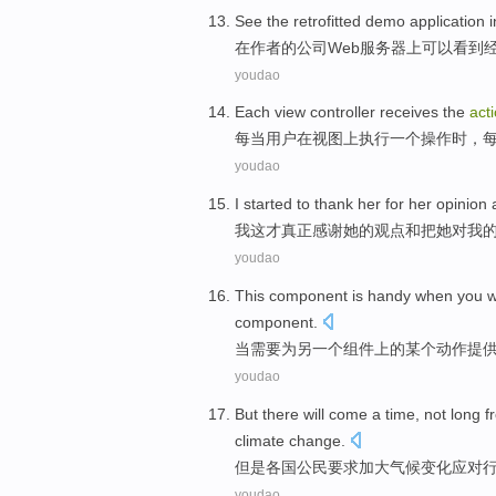
See
the
retrofitted demo
application
i
在
作者
的
公司
Web
服务器
上
可以
看到
youdao
Each
view
controller
receives
the
act
每当
用户
在
视图
上
执行
一
个
操作
时
，
youdao
I
started
to
thank
her
for her
opinion
我
这才
真正
感谢
她
的
观点
和
把
她
对
我
youdao
This
component
is handy
when
you 
component
.
当
需要
为
另一个
组件
上
的
某个
动作
提
youdao
But
there
will
come
a
time
, not long 
climate
change
.
但是
各国
公民
要求
加大
气候
变化
应对
youdao