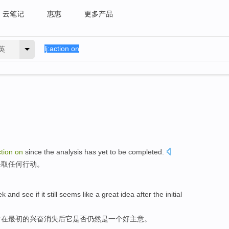
云笔记
惠惠
更多产品
英
tion
on
since the
analysis
has yet
to be
completed
.
采取
任何
行动
。
ek
and
see if
it
still seems
like
a
great
idea
after
the
initial
看
在
最初的兴奋消失
后
它
是否
仍然
是
一
个
好
主意
。