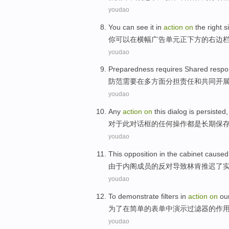
youdao
You
can
see
it
in
action
on
the
right
s
你
可以
在
横幅
广告
单元
正下方
的
右边
youdao
Preparedness
requires
Shared
respon
防范
需要
在
多方面
分担
责任
和
共同
开
youdao
Any
action
on
this
dialog
is
persisted
对于
此
对话框
的
任何
操作
都
是
长期
保
youdao
This opposition
in
the
cabinet
caused
由于
内阁成员
的
反对
导致
林肯
推迟
了
youdao
To
demonstrate
filters
in
action
on
ou
为了
在
简单
的
表单
中
演示
过滤器
的
作
youdao