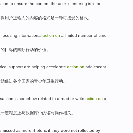
ation
to
ensure
the
content
the
user
is entering
is
in an
确保
用户
正
输入
的
内容
的格式是
一
种
可接受
的格式。
f
focusing
international
action
on
a
limited
number
of
time-
限
的目标的
国际
行动
的
价值
。
nical
support
are
helping
accelerate
action
on
adolescent
帮助
促进
各个国家的
青少年
卫生
行动
。
nsaction
is
somehow
related
to a
read or write
action
on
a
在
一定程度上与
数据库中的
读写
操作
相关
。
ismissed as mere
rhetoric
if
they
were not
reflected by