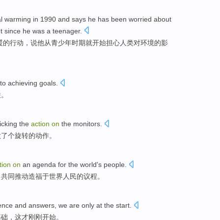
l
warming
in 1990 and
says
he
has been
worried about
t
since
he was a
teenager
.
暖
的
行动
，
说
他
从
青少年时期
就开始
担心
人类
对
环境
的
影
 to
achieving
goals
.
联
。
cking
the
action
on
the
monitors
.
做了
个旋转
的
动作
。
tion
on
an agenda
for the world
's people
.
，共同推动造福于世界
人民
的
议程
。
ence
and
answers
,
we are only
at the
start
.
基础
，这
才
刚刚开始
。