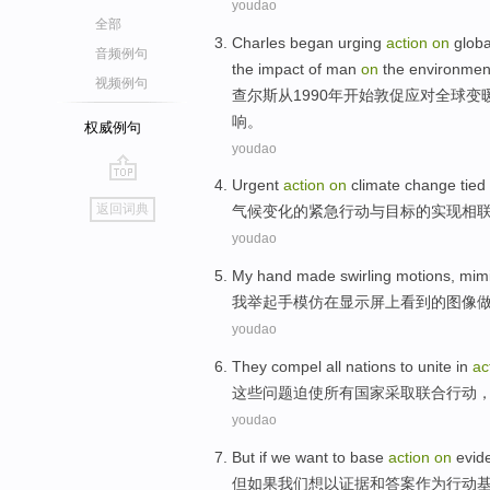
youdao
全部
Charles
began
urging
action
on
globa
音频例句
the
impact
of
man
on
the
environmen
视频例句
查尔斯
从
1990年
开始
敦促应对
全球
变
响
。
权威例句
youdao
Urgent
action
on
climate
change
tied
go
返回词典
气候
变化
的
紧急
行动
与
目标
的
实现相
top
youdao
My
hand
made
swirling
motions,
mimi
我
举起手
模仿
在
显示屏
上看到
的
图像
youdao
They
compel
all
nations
to
unite in
ac
这些
问题
迫使
所有
国家
采取
联合
行动
youdao
But
if
we
want to
base
action
on
evid
但
如果
我们
想
以
证据
和
答案
作为
行动