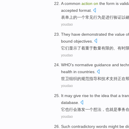
A
common
action
on
the
form
is
valid
accepted
format
.
表单
上
的
一
个
常见
行为
是
进行验证
以
youdao
They
have
demonstrated
the
value
o
bound
objectives
.
它们
显示
了
着重于
数量
有限
的
、
有
时
youdao
WHO
's normative
guidance
and
tech
health
in countries
.
世
卫
组织的规范
指导
和
技术
支持
正在
youdao
It
may
give rise to the
idea
that
a
tra
database
.
它
也
行会
激发
一个
想法
，也
就是
事务
youdao
Such
contradictory
words might be
d