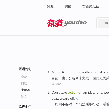
词典
翻译
有道精品课
中
有道 - 网易旗下搜索
双语例句
At this time there
is
nothing
to
take
ac
全部
目前
，
由于
分析
尚未
完成，因此无需
口语
youdao
书面语
Don't
take
action
on
an
idea
for a we
论文
buzz wears
off.
一周
内
不要
对
一
个
想法
采取
行动
，
看
原声例句