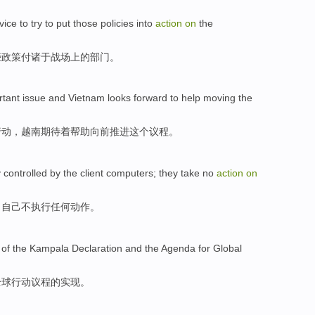
vice
to try
to put
those
policies
into
action
on
the
些
政策
付诸于
战场上的
部门
。
rtant
issue
and
Vietnam
looks
forward
to
help
moving
the
行动
，
越南
期待着
帮助
向前推进
这个
议程
。
y
controlled
by the
client
computers; they take
no
action
on
，自己
不
执行任何动作。
 of the
Kampala
Declaration
and
the
Agenda
for
Global
全球
行动
议程
的
实现。