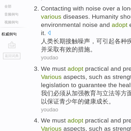
全部
Contacting with
noise
over a
lon
音频例句
various
diseases
.
Humanity
sho
视频例句
environmental noise
and
adopt
it.
权威例句
人类
长期
接触
噪声
，
可
引起
各种
并
采取
有效
的
措施
。
go
返回词典
youdao
top
We
must
adopt
practical
and pr
Various
aspects
,
such as
streng
legislation
to
guarantee
the
heal
我们
必须
从
加强
教育
与
立法
等
方
以
保证
青少年
的
健康
成长
。
youdao
We
must
adopt
practical
and pr
Various
aspects
,
such as
streng