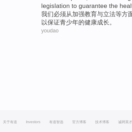
legislation
to
guarantee
the
heal
我们
必须
从
加强
教育
与
立法
等
方
以
保证
青少年
的
健康
成长
。
youdao
关于有道
Investors
有道智选
官方博客
技术博客
诚聘英