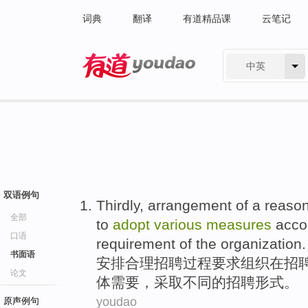
词典
翻译
有道精品课
云笔记
中英
有道 - 网易旗下搜索
双语例句
Thirdly,
arrangement
of a
reaso
全部
to
adopt
various
measures
acco
口语
requirement
of
the
organization
.
书面语
安排
合理
招聘
过程
要求
组织
在招
论文
体
需要
，
采取
不同
的招聘形式。
youdao
原声例句