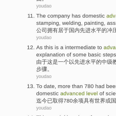
youdao
The company
has
domestic
adv
stamping
,
welding
,
painting
,
ass
公司
拥有
居于
国内
先进
水平
的
冲
youdao
As
this
is
a
intermediate
to
adva
explanation
of
some
basic
step
由于
这
是
一个
以
先进
水平
的
中级
步骤
。
youdao
To date
,
more than
780
had bee
domestic
advanced
level
of
scie
迄今
已
取得
780
余
项
具有
世界
或
youdao