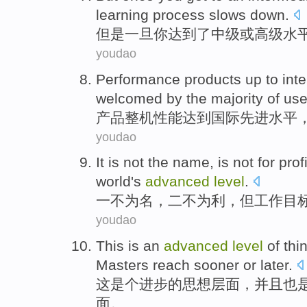
learning
process
slows
down.
但是
一旦
你
达到
了
中级
或
高级
水
youdao
Performance
products
up to
int
welcomed by
the
majority
of
use
产品
整机性能
达到
国际
先进
水平
youdao
It is
not
the
name
, is not
for
profi
world's
advanced
level
.
一
不
为名
，二不
为
利
，
但
工作
目
youdao
This
is
an
advanced
level
of
thi
Masters
reach
sooner or later
.
这
是个
进步
的
思想
层面
，
并且
也
面。