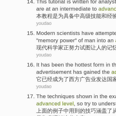
This
tutorial
is
written
for
analys
are at an intermediate to
advan
本
教程
是
为
具备中高级
技能
和
经
youdao
Modern
scientists
have attempt
"
memory
power
"
of
man
into
an
现代
科学家
正
努力
试图让
人
的
记
youdao
It
has
been
the hottest
form
in
t
advertisement
has gained
the
a
它
已经
成为
了
西方
广告业发达
国
youdao
The
techniques
shown
in
the
ex
advanced
level
,
so
try to
unders
上面
的
例子
中
用到的
技巧
涵盖
了