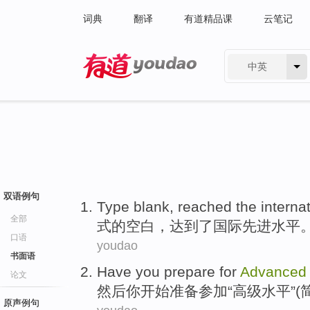
词典
翻译
有道精品课
云笔记
中英
有道 - 网易旗下搜索
双语例句
Type
blank
,
reached
the
interna
全部
式
的
空白
，
达到
了
国际
先进
水平
口语
youdao
书面语
Have
you
prepare for
Advanced
论文
然后
你
开始
准备
参加“
高级
水平
”(
原声例句