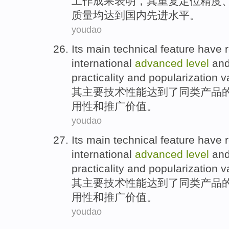
工作
成果
表明
，
其
重复
定位
精度
质量
均
达到国内
先进
水平。
youdao
Its
main
technical
feature
have 
international
advanced
level
an
practicality
and
popularization
v
其
主要
技术
性能
达到
了
同类
产品
用性
和
推广
价值
。
youdao
Its
main
technical
feature
have 
international
advanced
level
an
practicality
and
popularization
v
其
主要
技术
性能
达到
了
同类
产品
用性
和
推广
价值
。
youdao