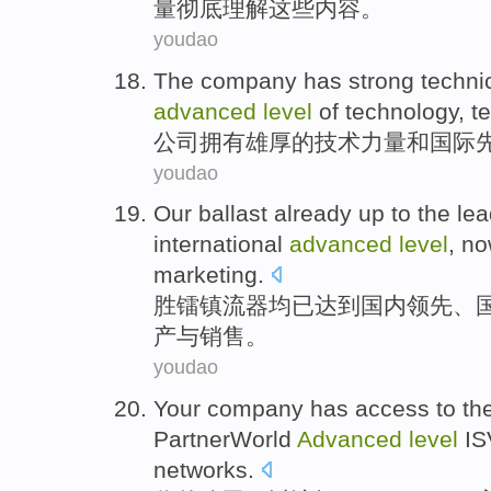
量
彻底
理解
这些
内容。
youdao
The company
has
strong
techni
advanced
level
of
technology
,
t
公司
拥有
雄厚的
技术
力量
和国际
youdao
Our ballast
already
up to
the
lea
international
advanced
level
,
no
marketing
.
胜镭
镇流器
均
已
达到
国内
领先
、
产
与
销售
。
youdao
Your
company has
access to
th
PartnerWorld
Advanced
level
IS
networks
.