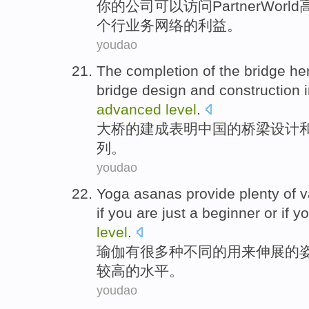
你
的
公司
可以
访问
PartnerWorld
个
行业务
网络
的
利益
。
youdao
The
completion
of
the
bridge
her
bridge
design
and
construction
i
advanced
level
.
大桥
的
建成
表明中国的
桥梁
设计
列。
youdao
Yoga asanas
provide
plenty
of
v
if
you
are
just a
beginner
or
if y
level
.
瑜伽
有
很多种
不同
的
用来
伸展
的
较高的
水平
。
youdao