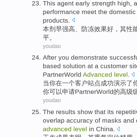
This
agent
early
strength
high
,
a
performance
meet
the domestic
products
.
本
剂
早
强
高
、
防冻
效果
好
，
其
性
平
。
youdao
After
you
demonstrate
successf
based
solution
at
a
customer
si
PartnerWorld
Advanced
level
.
当
你
在
一个
客户
站点
成功
演示了
你
可以
申请
PartnerWorld
的
高级
youdao
The results
show that
its
repetit
overlap
accuracy
of masks
and
advanced
level
in China
.