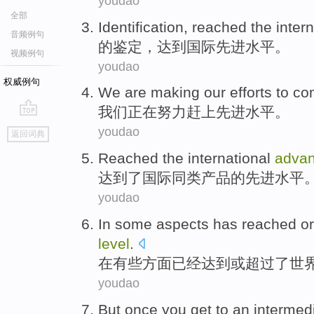
youdao
全部
Identification
,
reached
the inter
音频例句
的
鉴定
，
达到
国际
先进
水平
。
视频例句
youdao
权威例句
We
are
making our efforts to
co
我们
正在
努力
赶上
先进
水平
。
go
youdao
返回词典
top
Reached
the
international
adva
达到
了
国际
同类
产品
的
先进
水平
youdao
In
some
aspects
has
reached
or
level
.
在
有些
方面
已经
达到
或
超过
了
世
youdao
But
once
you
get to
an intermed