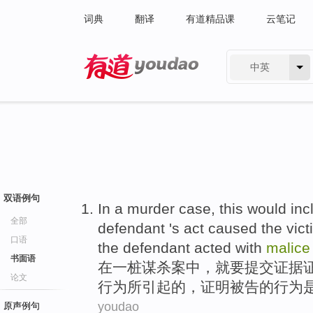
词典
翻译
有道精品课
云笔记
中英
有道 - 网易旗下搜索
双语例句
In
a
murder case
, this would in
全部
defendant
's
act
caused
the vict
口语
the defendant acted with
malice
书面语
在
一
桩
谋杀案
中，就要提交
证据
论文
行为
所引起的，证明被告的行为
youdao
原声例句