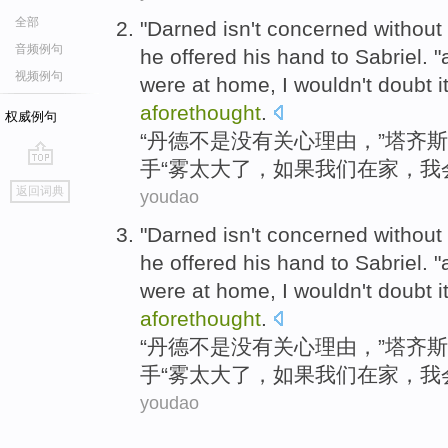
全部
"
Darned
isn't
concerned
without
音频例句
he offered his
hand
to
Sabriel
. 
视频例句
were at home
,
I
wouldn't doubt
i
aforethought
.
权威例句
“
丹德
不是
没有
关心
理由
，”塔齐
手
“
雾
太
大了，
如果
我们
在家
，
我
go
返回词典
youdao
top
"
Darned
isn't
concerned
without
he offered his
hand
to
Sabriel
. 
were at home
,
I
wouldn't doubt
i
aforethought
.
“
丹德
不是
没有
关心
理由
，”塔齐
手
“
雾
太
大了，
如果
我们
在家
，
我
youdao