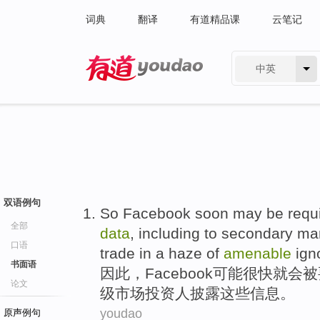
词典
翻译
有道精品课
云笔记
中英
有道 - 网易旗下搜索
双语例句
So
Facebook
soon
may
be
requ
全部
data
,
including
to
secondary
ma
口语
trade in a haze of
amenable
ign
书面语
因此
，
Facebook
可能
很快就
会
被
论文
级
市场
投资人
披露这些信息。
youdao
原声例句