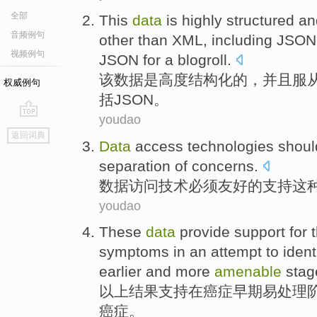
全部
This
data
is
highly
structured
an
音频例句
other than
XML
,
including
JSON
视频例句
JSON for a blogroll.
该
数据
是
高度
结构化
的
，并且
服
权威例句
括
JSON
。
youdao
go
返回词典
top
Data
access
technologies
shoul
separation
of
concerns.
数据
访问
技术
必须
友好
的支持
这
youdao
These
data
provide support
for
t
symptoms
in an
attempt to ident
earlier
and
more
amenable
stag
以上
结果
支持
在
癌症
早期
易
处理
癌症。