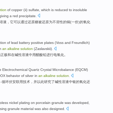
ution
of
copper (
ii
)
sulfate
,
which
is
reduced
to
insoluble
giving
a
red
precipitate
.
溶液，
它
可以通过还
原糖
被
还原
为
不
溶
性的
铜
(
一
价)的
氧化
tion
of
lead
battery
positive plates (
Voss
and
Freundlich)
n
an
alkaline
solution
(Zaslavskii).
的
正极
和
在碱性
溶液
中用
醋酸
铅进行电氧化。
e
Electrochemical
Quartz
Crystal
Microbalance
(
EQCM
)
DOX
behavior
of
silver in
an
alkaline
solution
.
 -
循环
伏安
联用
技术
，并以此
研究
了
碱性
溶液
中银
的
氧化还
roless
nickel
plating
on
porcelain
granule
was
developed
,
sing
granule
material
was
also
designed
.