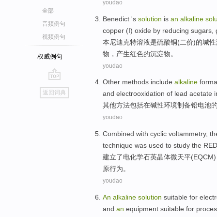
youdao
全部
Benedict '
s
solution
is
an
alkaline
sol
音频例句
copper
(I)
oxide
by
reducing sugars
,
视频例句
本尼
迪
克特
溶液
是
硫酸铜
(
二
价)
的
堿性
物
，产生
红色
的沉淀物。
权威例句
youdao
Other
methods
include
alkaline
forma
go
返回词典
and electrooxidation of lead
acetate
i
top
其他
方法
包括
在
碱性
环境制备
铅
电池
youdao
Combined with
cyclic
voltammetry
,
th
technique
was used to
study
the
RE
建立
了
电化学
石英
晶体
微天平
(
EQCM
)
原
行为
。
youdao
An
alkaline
solution
suitable
for
elect
and
an
equipment
suitable
for
proces