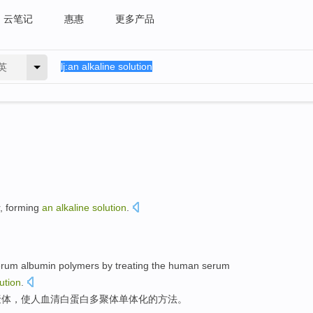
云笔记
惠惠
更多产品
英
,
forming
an
alkaline
solution
.
。
erum
albumin
polymers
by
treating the
human
serum
ution
.
聚
体，使人血清白蛋白多聚体
单体
化的方法。