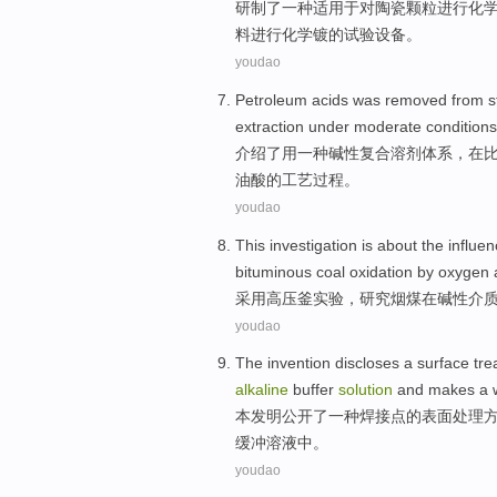
研制
了
一种
适用
于
对
陶瓷
颗粒
进行化
料
进行化学镀的试验
设备
。
youdao
Petroleum
acids
was
removed
from
s
extraction
under
moderate
conditions
介绍了
用
一种
碱性
复合
溶剂
体系，在
油
酸
的工艺过程。
youdao
This
investigation
is about the
influe
bituminous
coal
oxidation
by
oxygen
采用
高压釜
实验，
研究
烟煤
在
碱性介
youdao
The invention
discloses
a
surface
tre
alkaline
buffer
solution
and
makes
a
本
发明
公开
了一种
焊接
点
的
表面
处理
缓冲溶液中。
youdao