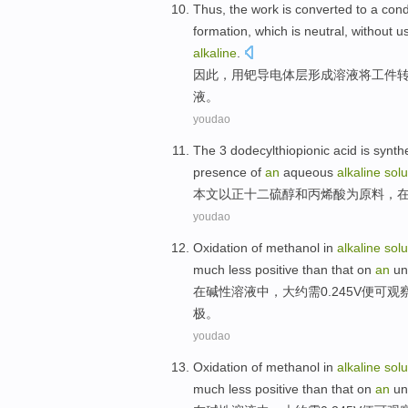
Thus
, the
work
is
converted
to a
cond
formation
,
which
is
neutral
,
without
u
alkaline
.
因此
，
用
钯
导电体层
形成
溶液
将
工件
液。
youdao
The
3
dodecylthiopionic
acid
is
synth
presence
of
an
aqueous
alkaline
solu
本文以正十二硫醇
和
丙烯酸
为原料，
youdao
Oxidation
of
methanol
in
alkaline
solu
much
less
positive
than that on
an
un
在
碱性
溶液中，
大约需
0.245
V
便可
观
极。
youdao
Oxidation
of
methanol
in
alkaline
solu
much
less
positive
than that on
an
un