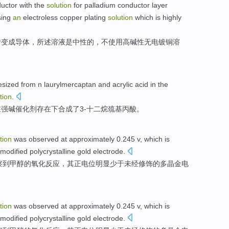
uctor
with
the
solution
for palladium
conductor layer
sing
an
electroless
copper
plating
solution
which
is highly
转变
成
导体
，
所
述溶液
是
中性
的，
不
使用
高碱性
无
电镀
铜
溶
esized
from n
laurylmercaptan
and
acrylic acid
in
the
tion
.
在
强碱
催化剂
存在
下
合成
了
3
-十二烷巯基丙
酸
。
tion
was
observed at
approximately
0.245
v
,
which
is
modified
polycrystalline
gold
electrode
.
察
到
甲醇
的
氧化反应
，
其
正
电位明显
少于
未经
修饰的多
晶
金
电
tion
was
observed at
approximately
0.245
v
,
which
is
modified
polycrystalline
gold
electrode
.