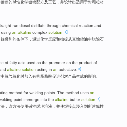
学
镀
镍
的
碱性
化学
镀
镍配方
及
工艺
，
并
设计出
适用于
对
颗粒
材
traight-run
diesel
distillate
through
chemical
reaction
and
using
an
alkaline
complex
solution
.
比较缓和
的
条件下
，
通过
化学
反应
和
抽
提
从
直
馏
柴油
中脱除
石
nce
of
fatty acid used
as
the promoter
on
the
product
of
and
alkaline
solution
acting
in
an
autoclave
.
质
中
氧气
氧化
时
加入
有机
脂肪酸
促进剂
对
产品
生成
的
影响
。
ating
method
for
welding
points
.
The
method
uses
an
welding
point
immerge
into
the
alkaline
buffer
solution
.
方法
，
该
方法
使用
碱性
缓冲
溶液
，
并
使
焊接
点
浸入
到
所述碱性