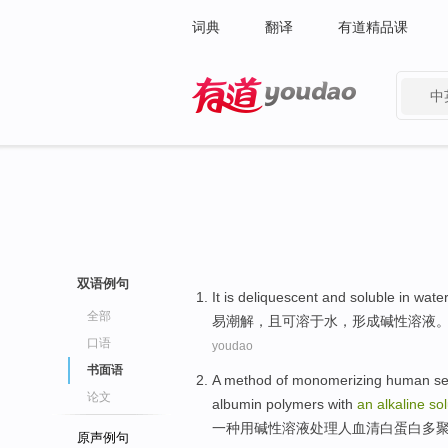
词典
翻译
有道精品课
中
有道 - 网易旗下搜索
双语例句
It is deliquescent
and
soluble in
water
全部
易
潮解，且可
溶于
水
，
形成
碱性溶液
口语
youdao
书面语
A
method of monomerizing human
s
论文
albumin polymers
with
an
alkaline
sol
一
种
用
碱性
溶液
处理
人
血清
白蛋白
多
原声例句