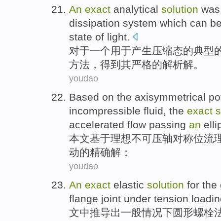
An
exact
analytical
solution
wa
dissipation
system
which can b
state
of
light.
对于
一个
用于产生
压缩
态
的
典型
方法，
得到其
严格
的
解析
解。
youdao
Based on
the
axisymmetrical
po
incompressible
fluid
, the
exact
s
accelerated
flow
passing
an
elli
本文
基于
理想不可压轴对称位
流
动
的
精确
解
；
youdao
An
exact
elastic
solution
for
the
flange
joint
under tension loadi
文中
推导出
一般
情况下
圆形
螺栓