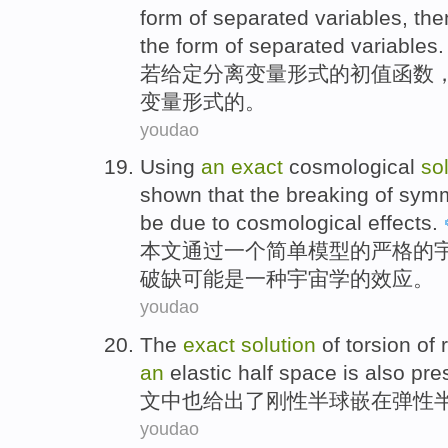
form
of
separated
variables
,
the
the form of separated variables.
若
给定
分离
变量
形式
的
初值
函数
变量形式的。
youdao
Using
an
exact
cosmological
so
shown
that the breaking
of sym
be
due to
cosmological
effects.
本文通过
一
个
简单
模型
的严格
的
破
缺
可能
是
一种宇宙学的效应。
youdao
The
exact
solution
of
torsion
of
an
elastic
half
space
is also
pre
文中
也
给出
了
刚性
半球
嵌
在
弹性
youdao