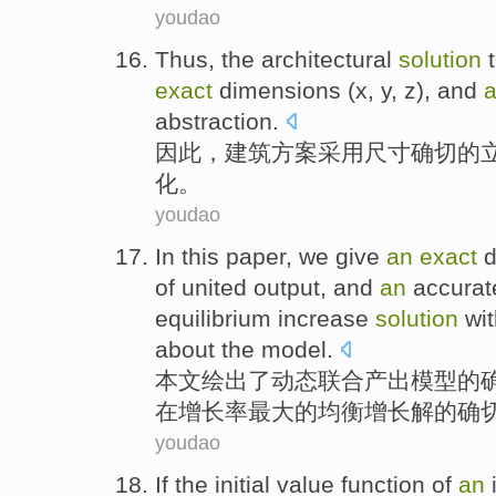
youdao
Thus
, the
architectural
solution
t
exact
dimensions
(x, y, z), and
abstraction
.
因此
，
建筑
方案采用
尺寸
确切
的
化
。
youdao
In this paper
, we
give
an
exact
d
of
united
output
,
and
an
accura
equilibrium
increase
solution
wit
about
the model.
本文
绘出了
动态
联合
产出
模型
的
在
增长率
最大
的
均衡
增长
解
的确
youdao
If
the
initial
value
function
of
an
i