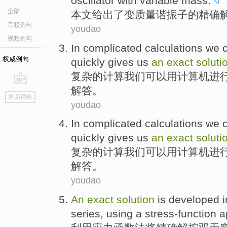
oscillator
with
variable
mass
.
全部
本文给出
了
变
质量
谐振
子
的
精确
音频例句
youdao
视频例句
In
complicated
calculations
we
权威例句
quickly
gives us
an
exact
soluti
复杂
的
计算
我们
可以
用
计算机
进
解答。
go
返回词典
top
youdao
In
complicated
calculations
we
quickly
gives us
an
exact
soluti
复杂
的
计算
我们
可以
用
计算机
进
解答。
youdao
An
exact
solution
is
developed
series
,
using a
stress-function
a