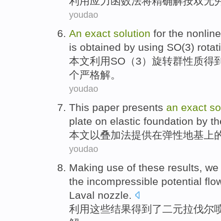
利用
应力
函数法将
精确
解
按
双
无
youdao
An
exact
solution
for the
nonline
is
obtained
by
using
SO
(
3
)
rotat
本文
利用
SO
（
3
）
旋转
群
性质
得
个
严格
解
。
youdao
This paper
presents
an
exact
so
plate
on
elastic
foundation
by t
本文
以
叠加法
提供
在
弹性
地基上
youdao
Making use
of
these
results
,
we 
the
incompressible
potential
flo
Laval nozzle
.
利用
这些
结果
得到
了二元拉
伐
尔