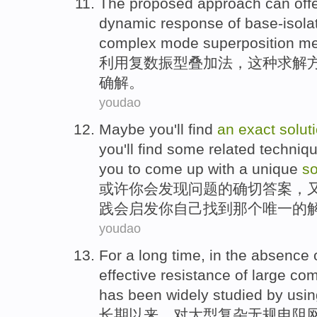
The proposed
approach
can
off
dynamic
response
of
base-isola
complex
mode
superposition
me
利用
复数
振型
叠加
法
，这种求解
确
解
。
youdao
Maybe
you
'll
find
an
exact
solut
you'll find
some
related
techniq
you to
come
up with a
unique
so
或许
你
会
发现
问题
的
确切
答案
，
践
会启发
你
自己
找到
那个唯一
的
youdao
For a long time
, in the
absence
effective
resistance
of
large
com
has been
widely studied by usi
长期
以来，对
大型
复杂
无
规
电阻