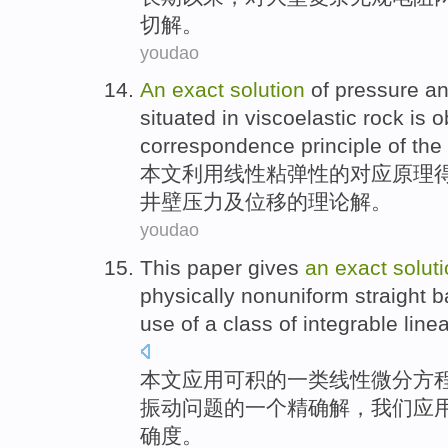
切
解
。
youdao
An
exact
solution
of
pressure
a
situated
in
viscoelastic
rock
is
o
correspondence
principle
of
the 
本文
利用
线性
粘
弹性
的
对应
原理
井壁
压力
及
位移
的理论
解
。
youdao
This paper
gives
an
exact
solut
physically nonuniform straight
b
use
of
a
class of
integrable
line
本文
应用
可
积
的
一类
线性
微分
方
振动
问题的
一
个
精确
解
，我们应
确度。