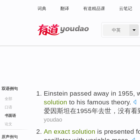
词典
翻译
有道精品课
云笔记
中英
有道 - 网易旗下搜索
双语例句
Einstein
passed away
in
1955,
w
全部
solution
to
his
famous
theory
.
口语
爱因斯坦
在
1955年
去世
，
没有
看
书面语
youdao
论文
An
exact
solution
is
presented
f
原声例句