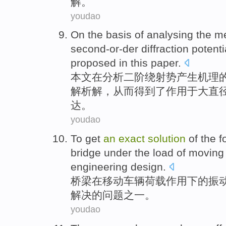
解
。
youdao
On
the
basis
of
analysing
the
m
second-or-der
diffraction
potenti
proposed
in
this
paper
.
本文
在
分析
二阶
绕射
势
产生
机理
解析
解
，从而得到了作用
于
大直
达。
youdao
To get
an
exact
solution
of
the
f
bridge
under the
load
of
moving
engineering
design
.
桥梁
在
移动
车辆
荷载作用下
的
振
解决
的问题之一。
youdao