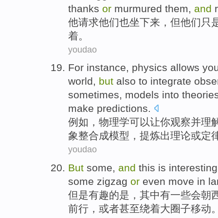
thanks
or
murmured
them,
and
他
请求
他们
也
坐下来
，
但
他们
只
着。
youdao
For instance
,
physics
allows
yo
world
,
but
also
to
integrate
obse
sometimes, models into
theorie
make predictions
.
例如
，
物理学
可以让
你
观察
并
理
象整合
成
模型
，提炼出
理论
或
定
youdao
But
some
,
and
this
is
interesting
some zigzag
or
even
move
in l
但是
有趣的
是
，
其中有一些
会朝
前行，
或者
甚至
绕着
大
圈子移动