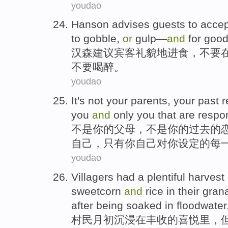
youdao
Hanson
advises
guests
to accep
to
gobble
,
or
gulp—
and
for goo
汉森
建议
宾客
礼貌地
进食，
不要
不要
喝醉
。
youdao
It's
not
your
parents
, your
past
r
you
and
only
you that are
respon
不是
你
的
父母
，不是你的
过去
的
自己，
只有
你自己对你
设定
的
每
youdao
Villagers had
a
plentiful harvest
sweetcorn
and
rice
in their gra
after
being
soaked
in
floodwater
村民
月初
沉浸
在
丰收
的喜悦里，