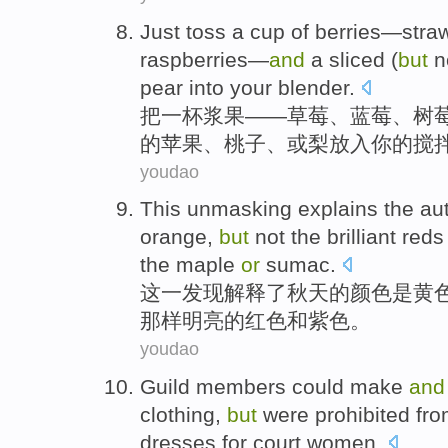
Just toss
a cup of
berries
—
stra
raspberries
—
and
a
sliced
(
but
n
pear
into
your
blender
.
把
一杯
浆果
——
草莓
、蓝
莓
、树
的
苹果
、
桃子
、
或
梨
放入
你
的
搅
youdao
This
unmasking
explains
the
au
orange
,
but
not
the
brilliant
reds
the maple
or
sumac
.
这
一发现
解释
了
秋天
的
颜色
是
黄
那样明亮
的
红色
和
紫色
。
youdao
Guild
members
could
make
and
clothing
,
but
were prohibited fr
dresses
for
court
women.