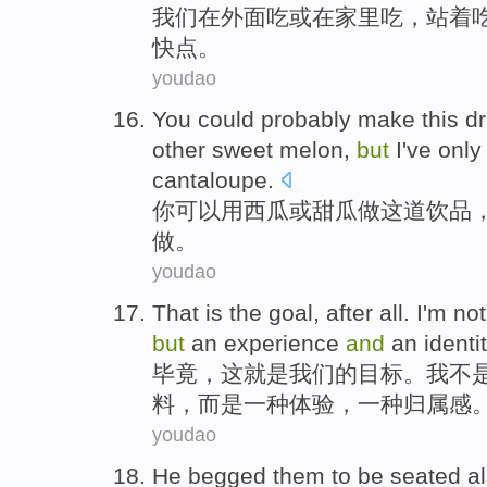
我们
在
外面
吃
或
在
家里吃，站着
快点
。
youdao
You
could
probably
make
this
dr
other sweet
melon
,
but
I
've
only
cantaloupe
.
你
可以
用
西瓜
或
甜瓜
做
这
道饮品
做
。
youdao
That
is
the
goal
,
after all
.
I'm
not
but
an
experience
and
an
identi
毕竟
，
这
就是
我们的
目标
。
我
不
料
，
而是
一
种
体验
，一种
归属感
youdao
He
begged
them
to be
seated
a