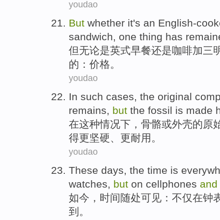
youdao
But
whether it's
an English-coo
sandwich
,
one
thing
has remain
但
无论是
英式
早餐
还是
咖啡
加
三
的
：价格。
youdao
In
such
cases
,
the original
comp
remains
,
but
the
fossil
is
made h
在
这种
情况下
，
骨骼
或
外壳
的
原
得更
坚硬
、
更
耐用。
youdao
These days
, the
time
is everyw
watches
,
but
on
cellphones
and
如今
，
时间
随处
可见：
不仅
在
钟
到
。