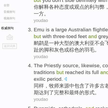
but
you
don't
side
definitely
with
全部
你
解释
各种
态度
或
观点
的
利
与
弊
音频例句
一
方
。
视频例句
youdao
权威例句
Emu
is
a
large
Australian
flightl
but
with
three-toed
feet
and
gre
鸸鹋
是
一种
大型
的
澳大利亚
不会
go
返回词典
top
趾
的
脚
和
灰色
或
棕色
的羽毛。
youdao
The
Priestly
source
,
likewise
,
co
traditions
but
reached its
full
an
exilic
period
.
同样
，
牧师
来源
中包含了
许多
古
期
达到
了
完整
和
最终
的
形式
。
youdao