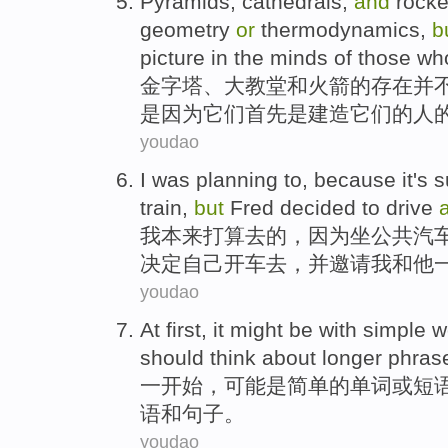
Pyramids
, cathedrals,
and
rocke
geometry
or
thermodynamics
,
b
picture
in the
minds
of
those wh
金字塔
、大教堂
和
火箭
的
存在
并
是
因为
它们
首先
是
建造
它们
的
人
youdao
I
was
planning to
,
because
it's
s
train
,
but
Fred
decided to
drive
我
本来
打算
去
的，
因为
坐
公共汽
决定
自己
开车去
，
并
邀请
我
和他
youdao
At first
,
it might
be
with
simple
w
should
think about
longer
phras
一
开始，
可能
是
简单
的
单词
或
短
语
和
句子
。
youdao