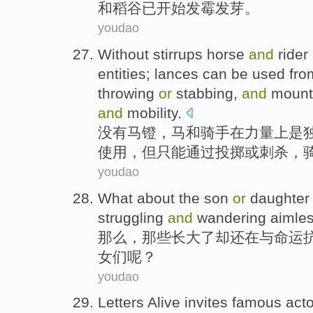
和
稻谷
已开始
发霉
发芽。
youdao
Without
stirrups
horse
and
rider
entities
;
lances
can be
used
fro
throwing
or
stabbing
,
and
mount
and
mobility
.
没有
马镫
，
马
和
骑手
在
力量
上
是
使用
，
但
只能
通过
投掷
或
刺杀
，
youdao
What about the son
or
daughte
struggling
and
wandering
aimles
那么，
那些
长大
了却
还在
与
命运
女们呢？
youdao
Letters
Alive
invites
famous
act