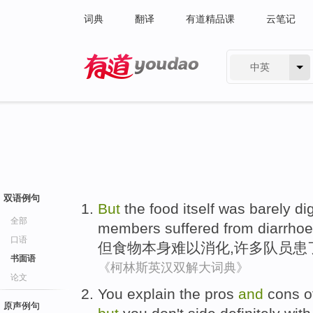
词典
翻译
有道精品课
云笔记
中英
有道 - 网易旗下搜索
双语例句
But
the
food
itself
was barely
di
全部
members
suffered from
diarrho
口语
但
食物
本身
难以
消化
,
许多
队员
患
书面语
《柯林斯英汉双解大词典》
论文
You
explain
the
pros
and
cons
o
原声例句