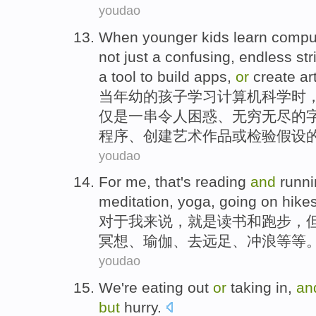
youdao
When
younger
kids
learn
compu
not just
a
confusing
,
endless
str
a
tool
to
build
apps
,
or
create
ar
当
年幼的
孩子
学习
计算机
科学
时
仅
是
一
串
令人困惑
、
无穷无尽
的
程序
、
创建
艺术作品
或
检验
假设
youdao
For
me
,
that's
reading
and
runn
meditation
,
yoga
,
going
on hike
对于
我来说
，
就是
读书
和
跑步
，
冥想
、
瑜伽
、
去
远足
、
冲浪
等等
youdao
We
're
eating
out
or
taking
in
,
an
but
hurry
.