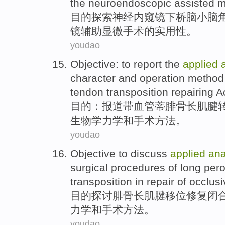
the
neuroendoscopic
assisted
m
目的
探索
神经
内窥镜
下桥
脑
小脑
镜
辅助
显微手术
的
实用性
。
youdao
Objective
: to
report
the
applied
character
and
operation
method
tendon
transposition
repairing
A
目的
：
报道
带
血管
蒂腓骨长
肌腱
生物学
力学
和
手术
方法
。
youdao
Objective
to discuss
applied
an
surgical procedures
of
long per
transposition in
repair
of occlusi
目的
探讨
腓骨
长
肌腱
移位
修复
闭
力学
和
手术
方法。
youdao