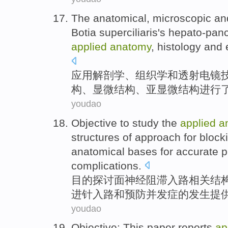
The anatomical
, microscopic a
Botia
superciliaris's hepato-pa
applied
anatomy
,
histology
and
应用
解剖学、
组织学
和透射电镜
构
、
显微
结构、亚显微结构进行
youdao
Objective
to study
the
applied
a
structures
of approach
for
block
anatomical
bases for
accurate p
complications
.
目的
探讨
面神经
阻滞
入路
相关
结
进针入路
和
预防
并发症
的发生
提
youdao
Objective
: This paper
reports
ap