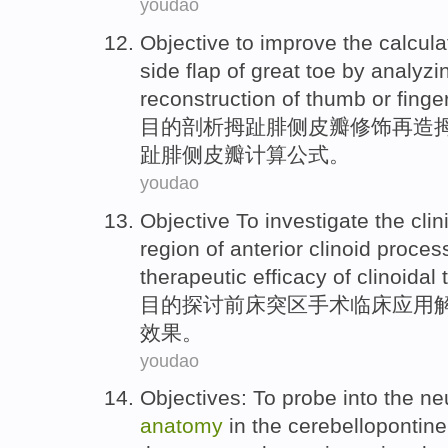
youdao
Objective to
improve
the
calcula
side
flap
of great
toe
by
analyzi
reconstruction
of
thumb
or
finge
目的
剖析
拇
趾
腓
侧
皮瓣
修饰
再造
趾腓侧皮瓣
计算
公式
。
youdao
Objective
To investigate
the
clin
region
of
anterior
clinoid
process
therapeutic
efficacy
of
clinoidal
目的
探讨
前
床
突
区
手术
临床
应用
效果
。
youdao
Objectives: To
probe into
the
ne
anatomy
in
the cerebellopontine