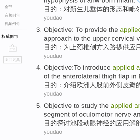
hypophysis
of
anw-born
infant
.
全部
目的
：
对
新生儿
垂体
的
形态和毗
音频例句
youdao
视频例句
Objective
: To
provide
the
applie
权威例句
approach to
the upper
cervical
v
目的
：
为
上
颈椎
侧
方入路
提供
应
youdao
go
返回词典
top
Objective
:To
introduce
applied
a
of
the anterolateral
thigh
flap
in
目的
：
介绍
欧洲人股
前
外侧皮瓣
youdao
Objective
to study
the
applied
a
segment
of oculomotor nerve
an
目的
探讨
池
段动眼神经
的
应用
解
youdao