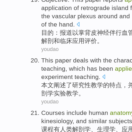
application
of
retrograde
island
the
vascular
plexus
around and 
of
the hand.
目的
：
报道
以掌
背
皮
神经
伴行
血
解剖
和
临床
应用
评价。
youdao
This paper
deals
with the
charac
teaching
,
which
has been
appli
experiment
teaching
.
本文
阐述
了
研究性
教学
的
特点
，
剖学
实验
教学。
youdao
Courses
include
human
anatom
kinesiology
, and similar
subject
课程
有
人类
解剖学
、
生理学
、
应