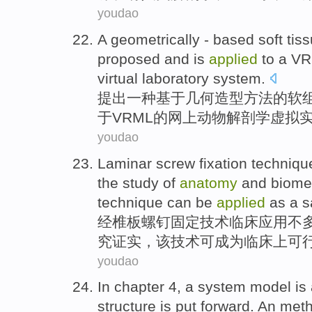
youdao
A
geometrically
-
based
soft tis
proposed
and is
applied
to
a
VR
virtual
laboratory
system
.
提出
一
种
基于
几何
造型方法的
软
于
VRML
的网上
动物
解剖学
虚拟
youdao
Laminar
screw
fixation
techniqu
the study
of
anatomy
and
biome
technique
can be
applied
as a
s
经椎板
螺钉
固定
技术
临床
应用
不
究
证实
，
该
技术
可
成为
临床上
可
youdao
In
chapter
4
, a
system
model
is
structure is
put
forward
. An met