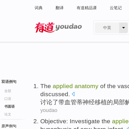
词典
翻译
有道精品课
云笔记
中英
有道 - 网易旗下搜索
双语例句
The
applied
anatomy
of
the
vas
全部
discussed
.
口语
讨论
了带
血管
蒂
神经
移植
的
局部
书面语
youdao
论文
Objective
:
Investigate
the
appli
原声例句