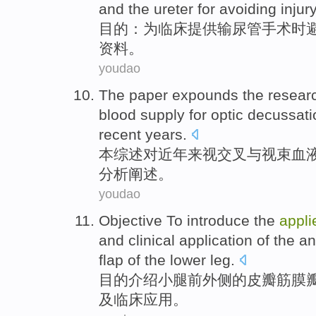
and the
ureter
for
avoiding
injur
目的
：
为
临床提供
输尿管
手术时
资料。
youdao
The
paper
expounds
the
resear
blood
supply
for optic
decussati
recent years
.
本
综述
对近年来
视
交叉
与
视
束
血
分析
阐述
。
youdao
Objective To
introduce
the
appli
and
clinical
application
of
the an
flap
of
the
lower
leg
.
目的
介绍
小腿
前
外侧
的
皮瓣
筋
膜
及
临床
应用
。