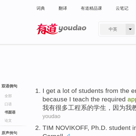
词典
翻译
有道精品课
云笔记
中英
有道 - 网易旗下搜索
双语例句
I
get
a lot
of
students
from the
e
全部
because
I
teach
the required
ap
口语
我
有
很多
工程系
的
学生
，
因为
我
书面语
youdao
论文
TIM NOVIKOFF
,
Ph.D. student
i
原声例句