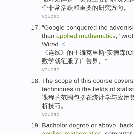
个非常
活跃
和
重要的
研究
方向。
youdao
"
Google
conquered
the
advertis
than
applied
mathematics
,"
wrot
Wired
.
《
连线
》的
主编
克里斯·安德森(
Ch
数学
就
征服
了
广告界
。”
youdao
The
scope
of
this course
covers
techniques
in
the
fields
of
statis
课程
的
范围
包括
在
统计学
与
应用
析
技巧
。
youdao
Bachelor
degree or
above
, bac
applied
mathematics
,
computer