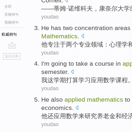
Cornell
.
全部
——
蒂姆
·诺维科夫，康奈尔大学
音频例句
youdao
视频例句
He
has
two
concentration
areas
权威例句
Mathematics
.
他
专注
于
两个
专业
领域
：
心理学
youdao
go
返回词典
top
I
'm going to
take
a
course
in
app
semester
.
我
这
学期
打算
学习
应用
数学
课程
youdao
He
also
applied
mathematics
to
economics
.
他
还
应用
数学
来
研究
养老金
和
经
youdao