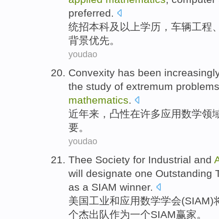
preferred
.
统招
本科及
以上
学历，
车辆
工程
背景优先。
youdao
Convexity
has been
increasingl
the
study
of
extremum
problem
mathematics
.
近年
来，
凸性
在
许多
应用
数学
领
要
。
youdao
Thee
Society
for
Industrial
and
will
designate
one
Outstanding
as
a
SIAM
winner
.
美国
工业
和
应用
数学
学会
(
SIAM
)
个
杰出
队
作为
一个SIAM赢家。