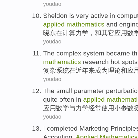
youdao
Sheldon is
very
active
in
comput
applied
mathematics
and
engin
晓东
在
计算
力学
，
和
其它
应用
数
youdao
The
complex
system
became
t
mathematics
research
hot spots
复杂
系统
在近年
来
成为
理论
和
应
youdao
The
small
parameter
perturbati
quite often
in
applied
mathemati
应用
数学
与
力学
经常
使用
小
参数
youdao
I
completed
Marketing
Principle
Accouting
,
Applied
Mathematics