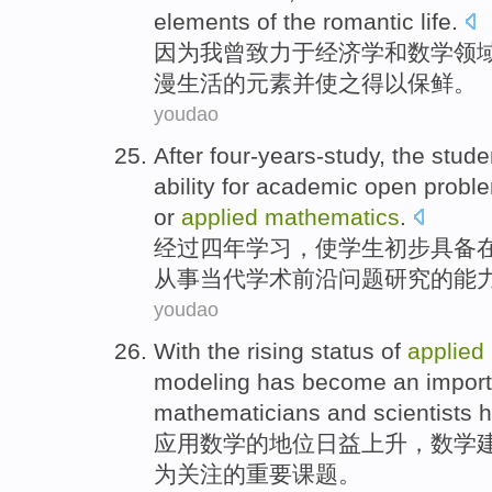
elements
of
the romantic
life
.
因为
我
曾
致力于
经济学
和
数学
领
漫生活
的
元素
并
使之得以保鲜。
youdao
After
four-years-study
, the
stude
ability
for
academic
open
probl
or
applied
mathematics
.
经过
四
年
学习
，使学生初步
具备
从事当代
学术
前沿
问题
研究
的
能
youdao
With the
rising
status
of
applied
modeling
has become
an import
mathematicians
and
scientists h
应用
数学
的
地位
日益上升
，
数学
为关注
的
重要
课题
。