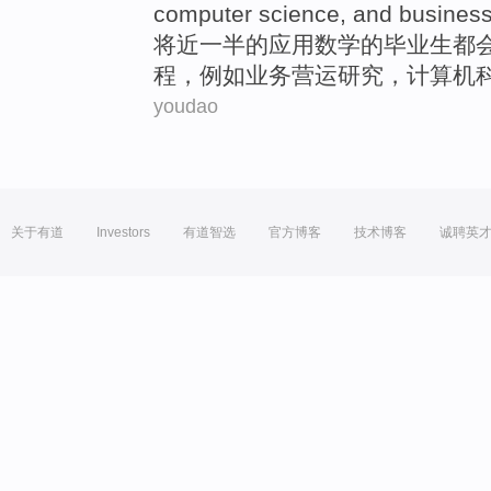
computer
science
,
and
busines
将近
一半
的
应用
数学
的
毕业生
都
程
，
例如
业务营运
研究
，
计算机
youdao
关于有道
Investors
有道智选
官方博客
技术博客
诚聘英