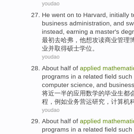
youdao
He
went on to
Harvard
,
initially
t
business
administration
,
and sw
instead,
earning a master's
deg
最初
去
哈弗
，
他
想
攻读
商业
管理
业并取得
硕士
学位。
youdao
About half
of
applied
mathemati
programs
in a
related
field
such
computer
science
,
and
busines
将近
一半
的
应用
数学
的
毕业生
都
程
，
例如
业务营运
研究
，
计算机
youdao
About half
of
applied
mathemati
programs
in a
related
field
such