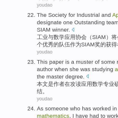
youdao
The
Society
for
Industrial
and
Ap
designate
one
Outstanding
tea
SIAM
winner
.
工业
与
数学
应用
协会
（
SIAM
）
将
个
优秀的
队伍
作为
SIAM奖的
获得
youdao
This paper
is
a muster
of
some
author
when she was
studying
a
the
master
degree
.
本文
是
作者
在
攻读
应用
数学专业
结。
youdao
As
someone who has worked
i
mathematics
,
I
have
had
to wor