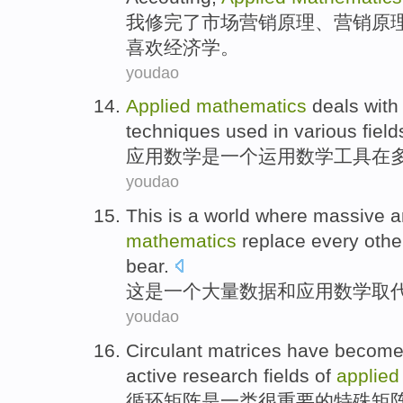
我
修完了
市场
营销
原理
、
营销
原
喜欢
经济学
。
youdao
Applied
mathematics
deals wit
techniques
used
in
various field
应用
数学
是一个运用
数学
工具
在
youdao
This
is
a
world
where massive a
mathematics
replace
every othe
bear.
这
是
一个
大量
数据
和
应用
数学
取
youdao
Circulant
matrices
have
becom
active
research
fields
of
applied
循环
矩阵
是一类
很
重要
的
特殊矩