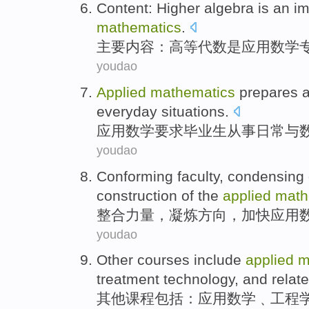
Content
:
Higher
algebra
is
an
im
mathematics
.
主要内容
：
高等
代数
是
应用
数学
youdao
Applied
mathematics
prepares
a
everyday situations
.
应用
数学
要求毕业生
从事日常
与
youdao
Conforming
faculty,
condensing
construction
of the
applied
math
整合
力量，
凝炼
方向
，
加快
应用
youdao
Other
courses
include
applied
m
treatment
technology
,
and
relat
其他
课程
包括：
应用
数学
﹑
工程