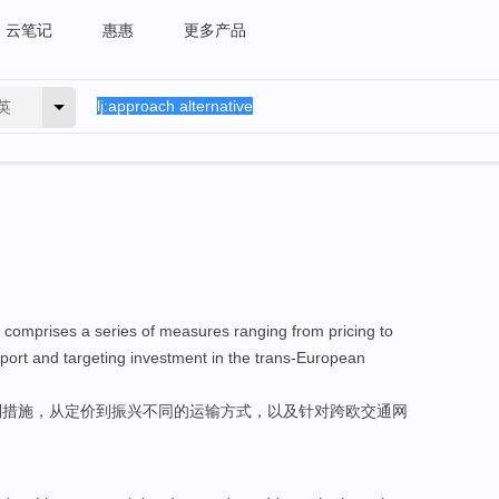
云笔记
惠惠
更多产品
英
,
comprises
a series of
measures
ranging
from
pricing
to
port
and targeting
investment
in
the trans-European
列
措施
，
从
定价
到
振兴
不同
的
运输
方式
，以及针对
跨
欧交通网