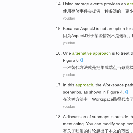
Using
storage
events
provides
an
alt
使用
存储
事件
会提供
一种
备选的
、
更
youdao
Because
AspectJ
is not
an
option
for
因为
AspectJ
对于
某些
情况
不是
选项
，
youdao
One
alternative
approach
is
to treat 
Figure
6
一种
替代
方法
就是
把
集成
端点
当做
宽
youdao
In
this
approach
,
the Workspace
pat
scenarios
,
as shown in Figure
4
.
在
这种
方法
中，
Workspace
路径
代表
youdao
A
discussion
of
submaps
is outside
t
mentioning
. You can modify soap.mx
有关子映射
的
讨论
超出
了
本文
的
范围