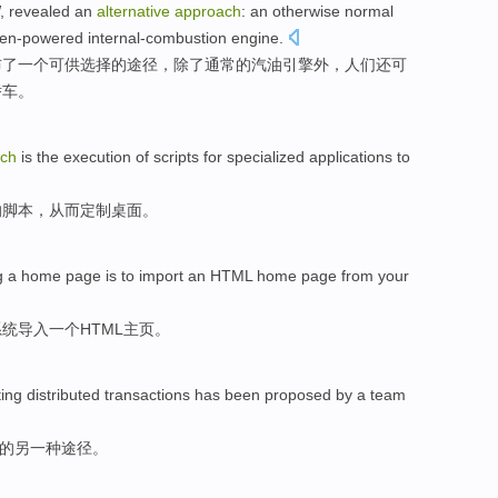
, revealed
an
alternative
approach
: an otherwise
normal
en-powered
internal-combustion engine
.
布了
一个
可供
选择的
途径
，除了
通常
的汽油引擎外，人们还
可
轿车。
ch
is
the
execution
of
scripts
for
specialized
applications
to
的
脚本
，
从而
定制桌面。
g
a
home
page
is to
import
an
HTML
home page
from
your
系统
导入
一
个
HTML
主页。
ing
distributed
transactions
has been proposed
by
a
team
的
另
一
种
途径
。