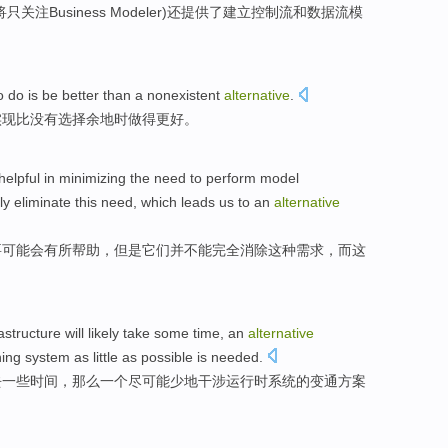
将
只
关注
Business
Modeler)
还提供了
建立
控制
流
和
数据
流模
o
do
is
be
better
than
a
nonexistent
alternative
.
实现
比
没有
选择余地时做
得更好
。
helpful
in minimizing
the
need
to perform
model
ly
eliminate
this
need
,
which
leads
us
to
an
alternative
要
可能
会
有所帮助
，
但是
它们
并不能
完全
消除
这种
需求
，
而这
rastructure
will
likely
take
some
time
,
an
alternative
ning
system
as
little
as
possible is
needed
.
去
一些
时间
，
那么
一个
尽可能
少
地
干涉
运行
时
系统
的变通
方案