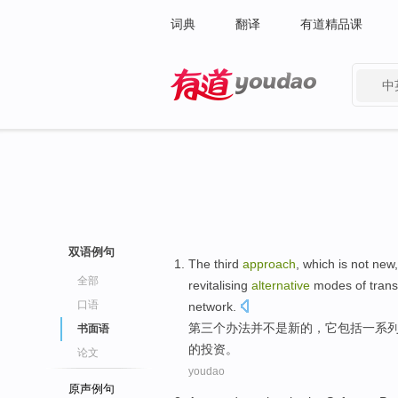
词典
翻译
有道精品课
中
有道 - 网易旗下搜索
双语例句
The third
approach
,
which is
not
new
全部
revitalising
alternative
modes
of
trans
口语
network.
第三
个
办法
并
不是
新的
，
它包括
一系
书面语
的
投资
。
论文
youdao
原声例句