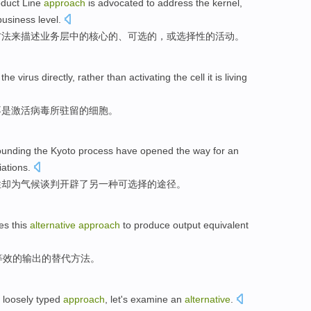
duct Line
approach
is
advocated
to
address
the kernel
,
business
level
.
方法
来
描述
业务
层
中的
核心的、
可选
的，
或
选择性的
活动
。
the
virus
directly
,
rather
than
activating
the
cell
it is living
不是
激活
病毒所驻留
的
细胞。
ounding the
Kyoto
process have
opened
the way
for
an
iations
.
性却
为
气候谈判
开辟
了
另
一种
可选择的
途径
。
es
this
alternative
approach
to
produce
output
equivalent
等效
的
输出
的替代
方法
。
e
loosely
typed
approach
,
let
's
examine
an
alternative
.