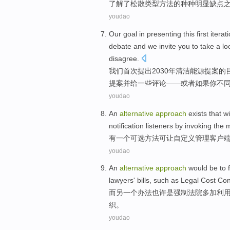
了解
了
松散
类型
方法
的
种种
明显
缺点
youdao
Our
goal
in
presenting
this
first
iterat
debate
and
we
invite
you
to take
a lo
disagree
.
我们
首次
提出
2030年
清洁
能源
提案
的
提案
并
给
一些
评论
——
或者
如果
你不
youdao
An
alternative
approach
exists that wi
notification
listeners
by
invoking
the
m
有
一
个可
选
方法
可
让
自
定义
管理
客户
youdao
An
alternative
approach
would
be
to
lawyers
'
bills
,
such as
Legal Cost
Con
而
另
一
个
办法
也许
是
强制
法院
多加
利
织。
youdao