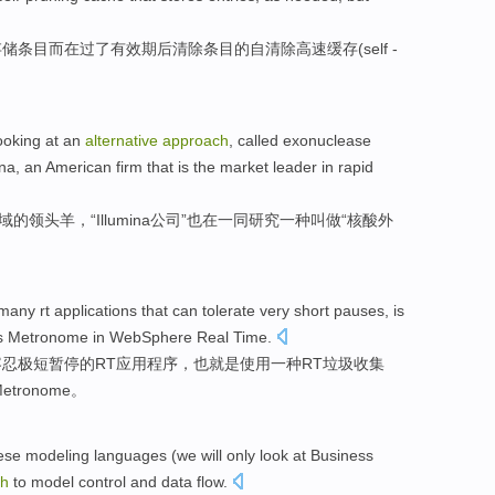
存储
条目
而
在
过了
有效期
后清除条目的自清除高速
缓存
(self -
ooking
at
an
alternative
approach
,
called
exonuclease
ina
,
an
American
firm
that is
the
market
leader in
rapid
域
的领头羊
，“Illumina公司”
也
在
一同研究
一种
叫做
“
核酸
外
many
rt
applications
that
can
tolerate
very
short
pauses
,
is
s
Metronome
in
WebSphere
Real
Time
.
容忍
极
短暂
停
的
RT
应用
程序，也
就是
使用
一种RT
垃圾
收集
etronome
。
hese
modeling
languages
(
we
will
only
look at
Business
ch
to model
control
and
data
flow
.