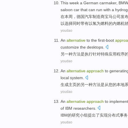
This week
a
German
carmaker
,
BMW
saloon
car that
can
run with a
hydrog
在
本周
，
德国
汽车制造商
宝马公司
发
以
选择同时
带有以
氢
为燃料的内燃机
youdao
An
alternative
to the
first-boot
approa
customize
the
desktops
.
另
一
种
方法
是
执行
针对
特殊
应用程序
youdao
An
alternative
approach
to
generatin
local
system
.
生成
主页
的
另
一
种
方法
是从
您
的
本地
youdao
An
alternative
approach
to
implement
of
IBM
researchers
.
IBM
的
研究
小组
提出
了
实现
分布式
事务
youdao