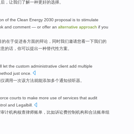
之后
，
让
我们
了解
一种
更好的选择。
ion
of the
Clean
Energy
2030
proposal
is to
stimulate
ok
and
comment
—
or
offer
an
alternative
approach
if
you
目的
在于
促进
各方面的
辩论
，同时
我们
邀请
您
看
一下我们的
同意的话，你可以提出
一种
替代性
方案
。
ll
let
the custom
administrative
client
add
multiple
ethod
just
once
.
端
仅
调用
一次
该
方法
就能
添加
多个
通知
侦听器
。
force
courts
to make more
use
of services that
audit
trol
and
Legalbill.
用
审计
机构
核查律师
账单
，
比如
诉讼费
控制
机构
和
合法账单组