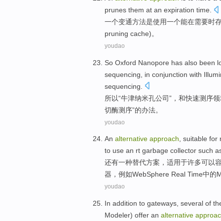
prunes them
at
an
expiration
time.
一
个
变通
方法
是
使用
一
个能
在
需要
时
pruning
cache)。
youdao
So
Oxford
Nanopore
has
also
been l
sequencing
, in
conjunction with Illum
sequencing
.
所以
“
牛津
纳米
孔
公司
”，
和
快速
测序
领
切酶测序”的
办法
。
youdao
An
alternative
approach
,
suitable
for
to
use
an
rt
garbage collector
such a
还有
一
种替代
方案
，
适用
于
许多
可以
器
，
例如
WebSphere Real Time中的
M
youdao
In addition
to
gateways
,
several of t
Modeler
)
offer
an
alternative
approa