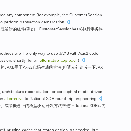
orce
any
component
(
for example
, the
CustomerSession
to
perform
transaction
demarcation
.
处理
逻辑
的
组件
(
例如
，
CustomerSessionbean
)
执行
事务
界
ethods
are
the
only
way
to use JAXB
with Axis2
code
ussion
,
shortly
, for
an
alternative
approach
).
将JAXB
用于
Axis2
代码
生成
的方法(
但
请
立刻
参考一下
JAX
-
,
architecture
reconciliation
,
or
conceptual
model-driven
en
alternative
to
Rational
XDE
round-trip
engineering
.
谐
、
或者
概念上
的
模型驱动
开发
方法
来进行
Rational
XDE
双向
self-pruning
cache
that
stores
entries
,
as
needed
,
but