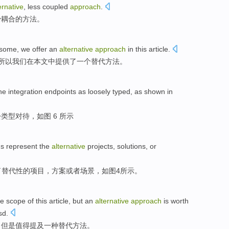
ernative
,
less
coupled
approach
.
少
耦合
的
方法
。
some
,
we
offer
an
alternative
approach
in
this article
.
所以
我们
在
本文
中
提供了
一个
替代
方法
。
the
integration
endpoints
as
loosely
typed
,
as shown in
松
类型
对待，
如图
6 所示
hs
represent
the
alternative
projects
,
solutions
,
or
了
替代性的
项目
，
方案
或者
场景
，
如图
4所示。
he
scope
of
this article,
but
an
alternative
approach
is
worth
sd.
，
但是
值得
提及
一种
替代
方法
。