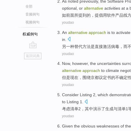
As
noted previously
, the
Software
Pro
全部
optional
,
or
alternative
activities
at a
音频例句
如
前面
所提到的，
提倡用
软件
产品线
视频例句
youdao
An
alternative
approach
is
to
activate
权威例句
in.
另一
种替代
方法
是
直接
激活
病毒
，
而
go
youdao
返回词典
top
Now
,
however
,
the
uncertainties
surr
alternative
approach
to
climate
negot
但是
现在
，
围绕
京都
议定书
的
不确定
youdao
Consider
Listing
2
,
which
demonstrat
to
Listing
1.
考虑
清单
2
，
其中
演示
了
生成
与
清单1
youdao
Given
the
obvious
weaknesses
of
th