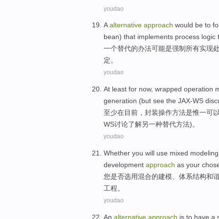
youdao
A
alternative
approach
would
be
to f
bean) that
implements
process
logic
一个
替代的
办法
可能
是
强制
所有
实现
定
。
youdao
At least
for
now
,
wrapped
operation
m
generation
(
but
see
the
JAX-WS
disc
至少
在
目前
，
封装
操作
方法
是
惟一
可以
WS
讨论
了解
另
一种
替代方法)。
youdao
Whether
you
will
use
mixed
modeling
development
approach
as your chos
您
是否
选用
混合
的
建模
、
体系结构
和
工程
。
youdao
An
alternative
approach
is
to
have
a