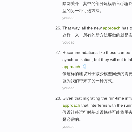
除
网关外
，
其中
的部分
建模
语言
(
我们
型的
另
一种
可选
方法
。
youdao
That
way
,
all
the
new
approach
has t
这样
一来
，
所有
的
新
方法
要
做
的
就是
youdao
Recommendations
like
these
can be
synchronization
,
but
they
will
not
total
approach
.
像
这样
的
建议
对于
减少
模型
同步
的
需
就为
我们
带来
了另
一
种方式。
youdao
Given that
migrating
the
run-time
inf
approach
that
interferes with
the
run
假设
迁移
运行
时
基础设施
很可能
将
用
是
必需的。
youdao