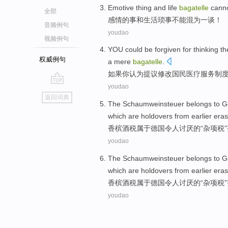
Emotive
thing
and
life
bagatelle
cann
全部
感情
的事
和
生活
琐事
不能
混为一谈
！
音频例句
youdao
视频例句
YOU
could be
forgiven for
thinking
th
权威例句
a mere
bagatelle
.
如果你
认为
提议
修改
国民
医疗
服务
制度
youdao
go
返回词典
top
The Schaumweinsteuer
belongs to
G
which
are
holdovers from earlier eras
香槟酒
税
属于
德国
令人讨厌
的
“
杂项
税
youdao
The Schaumweinsteuer
belongs to
G
which
are
holdovers from earlier eras
香槟酒
税
属于
德国
令人讨厌
的
“
杂项
税
youdao