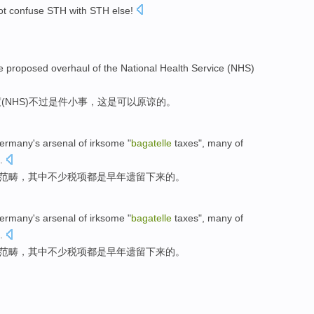
ot
confuse STH with STH else
!
e
proposed
overhaul
of
the
National
Health
Service
(
NHS
)
(
NHS
)不过
是
件小事，这是
可以
原谅
的
。
ermany
's arsenal
of
irksome "
bagatelle
taxes
",
many
of
.
”范畴，
其中
不少
税项都是
早年遗留下来的。
ermany
's arsenal
of
irksome "
bagatelle
taxes
",
many
of
.
”范畴，
其中
不少
税项都是
早年遗留下来的。