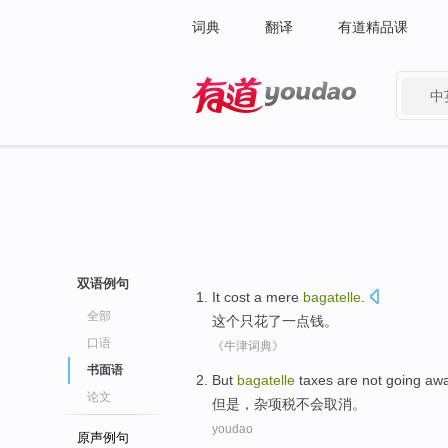
词典
翻译
有道精品课
中
有道 - 网易旗下搜索
双语例句
It
cost
a
mere
bagatelle
.
全部
这个
只
花
了一
点钱
。
口语
《牛津词典》
书面语
But
bagatelle
taxes are
not going
aw
论文
但是
，
杂项
税
不会
取消
。
youdao
原声例句