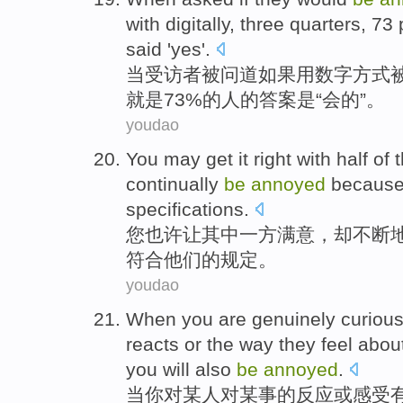
with
digitally
, three quarters, 73
said '
yes
'.
当
受访者被问道
如果
用
数字
方式
就是73%
的
人
的答案是“会的”。
youdao
You
may
get
it right with half of
continually
be
annoyed
becaus
specifications
.
您
也许
让
其中
一方满意，
却
不断
符合
他们的
规定。
youdao
When
you
are
genuinely
curiou
reacts
or
the way they
feel
abou
you
will also
be
annoyed
.
当
你
对
某人
对
某事
的
反应
或
感受