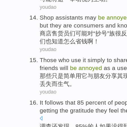
youdao
Shop
assistants
may
be
annoye
but
they
are
consumers
and
kn
商店
售货员们
可能
对“
抄
号”
族
很反
们
也知道
怎么
省钱啊
！
youdao
Those who
use
it
simply
to
shar
friends
will
be
annoyed
as
a use
那些
只是简单
用
它
与
朋友
分享
其
丢失
而生气
。
youdao
It follows
that 85 percent
of
peop
getting
the
gratitude
they
feel
th
调查
还
发现，85%
的
人
如果
没
得