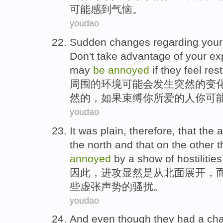
可能
感到气恼。
youdao
Sudden
changes
regarding
your
Don't
take
advantage
of
your
ex
may
be
annoyed
if
they feel rest
周围
的
环境
可能
会发生
突然
的
变
然
的，如果束缚
你
所爱
的人你
可
youdao
It was
plain
,
therefore
, that
the a
the north
and
that
on
the other
t
annoyed
by a show
of
hostilities
因此
，
进攻
显然
是从
北面
展开
，
些虚张声势的
骚扰
。
youdao
And even though
they
had
a
ch