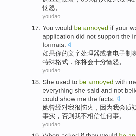
恼怒。
youdao
You
would
be
annoyed
if
your
w
application
did not
support
the
i
formats
.
如果
你
的
文字
处理器
或者
电子制
特殊
格式，
你
将
会
十分恼怒
。
youdao
She
used
to
be
annoyed
with
m
everything
she said and
not
bel
could
show
me
the facts.
她
曾经
对
我
很
恼火，
因为
我会
质
事实，否则我
不
相信
任何事
。
youdao
When
asked
if
they
would
be
an