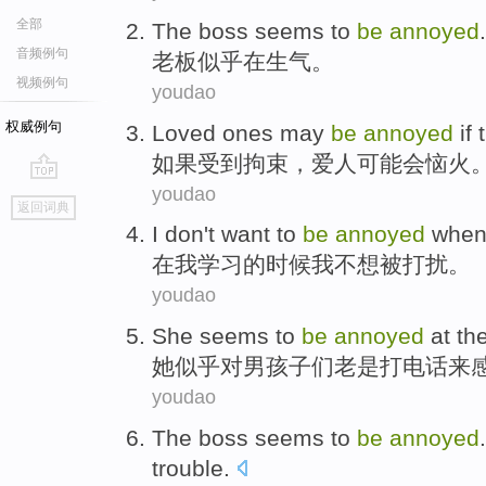
全部
The boss
seems to
be
annoyed
.
音频例句
老板
似乎
在
生气。
视频例句
youdao
权威例句
Loved ones
may
be
annoyed
if
如果
受到拘束，
爱人
可能
会
恼火
youdao
go
返回词典
top
I
don't want to
be
annoyed
whe
在
我
学习
的
时候
我
不想
被
打扰
。
youdao
She
seems to
be
annoyed
at th
她
似乎
对
男孩子
们
老是
打电话
来
youdao
The boss
seems
to
be
annoyed
trouble
.