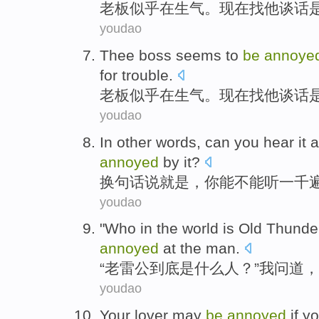
老板
似乎
在
生气
。
现在
找
他
谈话
youdao
Thee boss
seems
to
be
annoye
for trouble
.
老板
似乎
在
生气
。
现在
找
他
谈话
youdao
In
other words
,
can
you
hear it
a
annoyed
by it
?
换
句
话说就是，
你
能不能
听
一千
youdao
"
Who
in the world
is
Old
Thunde
annoyed
at
the
man
.
“
老
雷公到底
是
什么
人
？”
我
问道
，
youdao
Your lover
may
be
annoyed
if
y