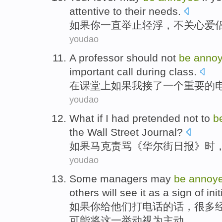
attentive
to
their
needs
.
如果
你
一直
举止
轻浮
，
不
关心
爱
youdao
A
professor
should not
be
anno
important
call
during
class
.
在
课堂上
如果
我
接
了
一个
重要
的
youdao
What if
I
had pretended
not
to
b
the
Wall Street
Journal?
如果
马克
责骂
《华尔街日报》时
youdao
Some
managers
may
be
annoy
others
will see
it
as
a
sign of
ini
如果
你
给
他们
打电话
的话，
很多
可能
将
这
一
举动视为主动。