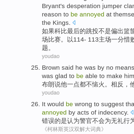
Bryant
's desperation
jumper
cla
reason to
be
annoyed
at themsel
the
Kings.
如果
科比
最后
的
跳
投不是偏出
篮
场比赛
。
以
114
-
113主场一分惜
题。
youdao
Brown
said
he
was by
no
mean
was glad
to
be
able to
make hims
布朗
说
他
一点
都不
恼火
。
相反
，
youdao
It
would
be
wrong
to
suggest tha
annoyed
by acts of
indecency
.
错误
的是
认为
警官
不会
为
无礼行
《柯林斯英汉双解大词典》