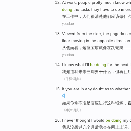
At
work
,
people
pretty much
know
wh
doing
the tasks they
have to
do
in or
在
工作
中，
人们
很
清楚
他们
应该
做
什
youdao
Viewed
from
the
side
,
the pagoda
se
floor
moving in
the
opposite
direction
从
侧面看
，
这座
宝塔
就像
在跳
蛇
舞
—
youdao
I
know what
I
'll
be
doing
for
the next
我
知道
我
未来
三
周
要
干什么
，
但
再往
《牛津词典》
If
you
are in any doubt as
to
whether
如果
你
拿不准
是否
应
进行
这种
锻炼
，
《牛津词典》
I
never thought I would
be
doing
my c
我
从没想过几个月后我会在网上上课