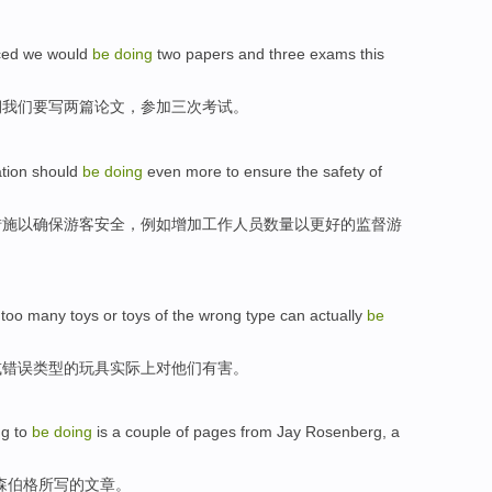
ced
we
would
be
doing
two
papers
and
three
exams
this
期
我们
要
写
两
篇论文
，参加
三次
考试
。
tion
should
be
doing
even more
to
ensure
the
safety
of
措施
以
确保
游客
安全
，例如增加工作人员数量以更好的监督游
too many
toys
or
toys
of the
wrong
type
can actually
be
或
错误
类型
的玩具
实际上
对他们有害。
ng to
be
doing
is
a couple
of
pages from Jay
Rosenberg
, a
森伯格所写
的文章。