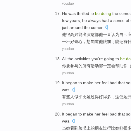
youdao
H
e was thrilled to
be
doing
the comedy
few years, he always had a sense of 
just around the comer.
他
很高兴能出演这部他一直认为自己
一种好奇心，想知道他眼前可能还有
youdao
All
the
activities
you
're
going
to
be
do
你
要
参与
的
所有
活动
都
一定
会
帮助
你
youdao
It
began to
make
her
feel
bad
that
s
was.
有些
人
似乎
比
她
过
得
好
得多
，
这
使
她
youdao
It
began to
make
her
feel bad
that s
was.
当
她
看到脸书上
的
朋友
过得
比
她
好
很