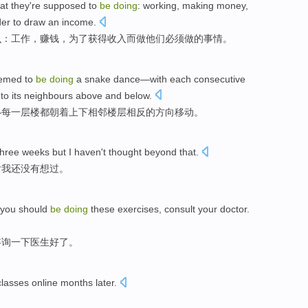
at
they
're
supposed
to
be
doing
:
working
,
making money
,
der to
draw an
income
.
么
：
工作
，
赚钱
，
为了
获得
收入
而做他们
必须
做
的事情。
emed
to
be
doing
a
snake
dance
—with
each
consecutive
to its
neighbours
above and
below
.
—
每
一
层
楼都
朝着
上下
相邻
楼层
相反
的
方向
移动。
three
weeks
but
I
haven't
thought
beyond
that.
后
我还
没有
想过
。
 you
should
be
doing
these
exercises
,
consult
your
doctor
.
咨询
一下医生好了。
lasses online months later.
。