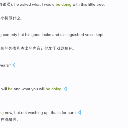
r (收银员), he asked what I would
be
doing
with this little tree.
棵小树做什么。
g
comedy but his good looks and distinguished voice kept
英俊的外表和杰出的声音让他忙于戏剧角色。
years
?
u
will
be
and what you will
be
doing
.
。
ng
now
,
but
not
washing
up, that's for
sure
.
是
在洗
餐具。