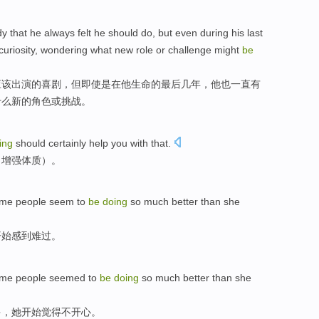
 that he always felt he should do, but even during his last
curiosity, wondering what new role or challenge might
be
应该出演的喜剧，但即使是在他生命的最后几年，他也一直有
什么新的角色或挑战。
ing
should
certainly
help
you with that.
（增强体质）。
ome
people
seem to
be
doing
so
much
better
than
she
开始
感到
难过
。
ome
people
seemed
to
be
doing
so much
better
than
she
多
，她
开始
觉得
不开心。