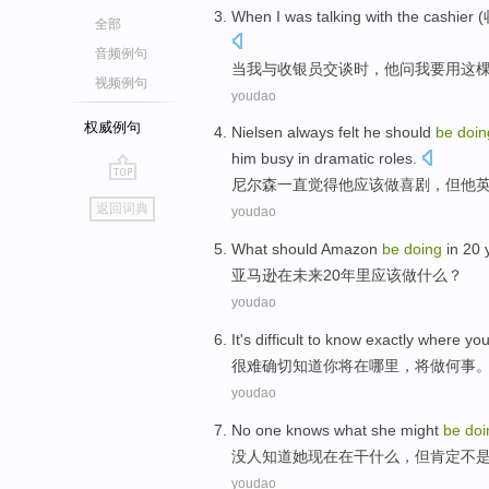
W
hen I was talking with the cashie
全部
音频例句
当
我与收银员交谈时，他问我要用这
视频例句
youdao
权威例句
N
ielsen always felt he should
be
doin
him busy in dramatic roles.
尼
尔森一直觉得他应该做喜剧，但他
go
返回词典
youdao
top
What
should
Amazon
be
doing
in
20
亚马逊
在
未来20
年里
应该
做
什么
？
youdao
It's difficult to
know
exactly
where
yo
很难
确切
知道
你
将
在哪里
，将
做何事
youdao
No
one
knows
what
she
might
be
doi
没
人
知道
她
现在
在干什么
，
但
肯定
不
youdao