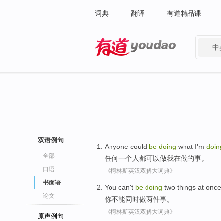
词典
翻译
有道精品课
中
有道 - 网易旗下搜索
双语例句
Anyone
could
be
doing
what
I'm
doin
全部
任何一个人都
可以
做
我
在做的
事
。
口语
《柯林斯英汉双解大词典》
书面语
You
can't
be
doing
two
things
at once
论文
你
不能
同时做
两
件事
。
《柯林斯英汉双解大词典》
原声例句