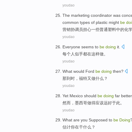
youdao
The
marketing
coordinator
was
conc
common
types of
plastic
might
be
do
营销
协调员
担心
一些
普通
塑料
中的
化
youdao
Everyone
seems to
be
doing
it
.
每个
人
似乎
都
在
这样
做。
youdao
What would
Ford
be
doing
then?
那到时，
福特
又
做
什么？
youdao
Yet
Mexico
should
be
doing
far
better
然而
，
墨西哥
做得
应该
远
好
于此。
youdao
What are
you
Supposed to
be
Doing
估计
你
在干什么
？