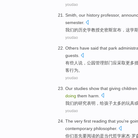
youdao
Smith
,
our
history
professor
,
announ
semester
.
我们
的
历史学
教授
史密斯
宣布
，
这
学
youdao
Others
have
said
that
park
administra
guests
.
有些
人
说
，
公园
管理
部门
应
采取
更多
客行为。
youdao
Our
studies
show that
giving
children
doing
them
harm
.
我们
的
研究
表明
，
给
孩子
太多
的
玩具
youdao
The
very first
reading
that
you
're goi
contemporary
philosopher
.
你们
首先
要
阅读
的
是
当代
哲学家
杰·
罗