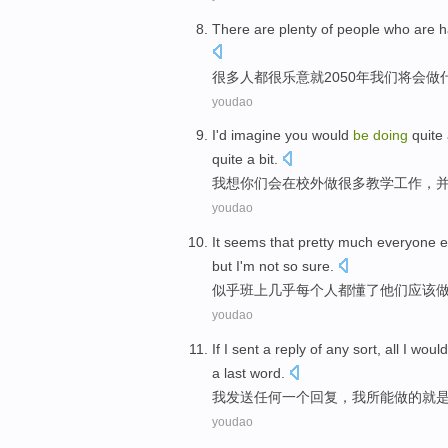
There are plenty of
people who
are
h
很多
人
都
很
乐意
就2050年
我们
将
会做
youdao
I
'd imagine
you
would
be
doing
quite 
quite a bit.
我
想
你们
会
在
校外
做
很多
教学工作
，
youdao
It seems that
pretty much
everyone
e
but
I
'm not
so
sure
.
似乎
班上
几乎
每个
人都
懂
了
他们
应该
youdao
If
I
sent
a
reply
of
any
sort, all I
would
a
last word
.
我
发送
任何
一
个
回复
，我
所能
做
的
就
youdao