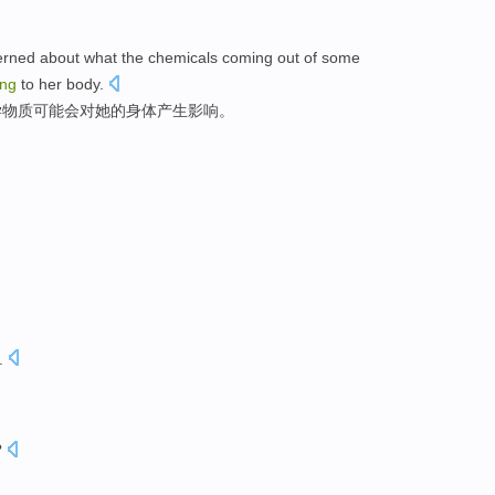
erned about
what the
chemicals
coming out
of
some
ing
to
her
body
.
学
物质
可能
会
对
她
的
身体产生影响。
.
?