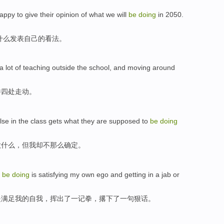
appy to
give
their
opinion
of
what
we
will
be
doing
in 2050.
什么
发表
自己
的
看法
。
a lot
of
teaching
outside the school
,
and
moving
around
并
四处走动
。
lse in the
class
gets what
they
are
supposed
to
be
doing
做什么
，
但
我
却
不
那么
确定。
be
doing
is
satisfying
my
own ego
and getting in a
jab
or
是
满足
我
的
自我
，挥出了一记
拳
，撂下了
一句
狠话。