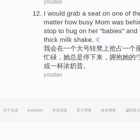
youdao
I would
grab
a
seat
on
one
of th
matter
how
busy
Mom
was
behi
stop to
hug
on
her
"
babies
"
and
thick
milk shake
.
我会
在
一
个
大号
转凳上
抢占
一
个
忙碌
，
她
总是
停下来
，
拥抱
她
的
“
或
一杯浓奶昔。
youdao
关于有道
Investors
有道智选
官方博客
技术博客
诚聘英