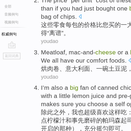
The
price
"
per
unit" cost
of
thes
全部
than if
you
had
just
bought
one
音频例句
bag
of
chips
.
视频例句
这些
零食
每
包
的
价格比
您
买
的
一
得
“离谱”。
权威例句
youdao
Meatloaf
,
mac-and-
cheese
or
a
go
返回词典
top
We
all have
our
comfort
foods
.
烘肉卷
、
意大利
面、
一
碗
土豆泥
youdao
I’m
also
a
big
fan
of
canned
chi
with
a little
lemon
juice
and
pre-
makes sure
you
choose a
self
o
除此之外，我
也
超级
喜欢这样吃
点
柠檬
汁
和
事先磨碎的
帕
玛森
起
开启
的那种），充分摇匀即可。