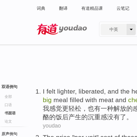
词典
翻译
有道精品课
云笔记
中英
有道 - 网易旗下搜索
双语例句
I
felt
lighter
,
liberated
, and
the
h
全部
big
meal
filled with
meat
and
ch
口语
我
感觉
更轻松
，也有
一
种
解放
的
书面语
酪
的
饭后
产生的
沉重感
没有
了。
论文
youdao
原声例句