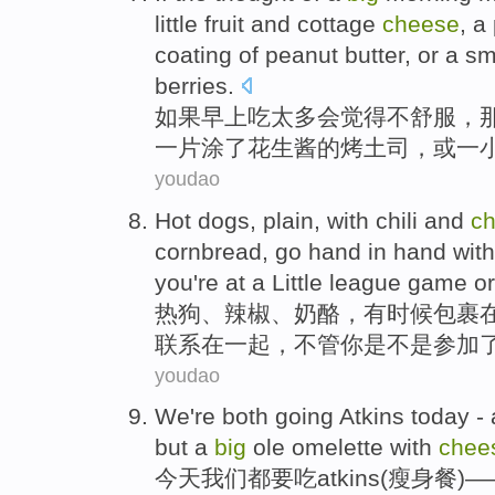
little
fruit
and
cottage
cheese
,
a
coating of
peanut butter
,
or
a sm
berries
.
如果
早上
吃
太多会
觉得
不
舒服
，
一
片
涂
了
花生酱
的
烤
土司，
或
一
youdao
Hot
dogs
, plain,
with
chili
and
c
cornbread
, go hand in hand wit
you
're at a Little
league
game
or
热狗
、
辣椒
、
奶酪
，有时候
包裹
联系在一起，
不管
你
是不是参加
youdao
We
're
both
going
Atkins
today
-
but
a
big
ole
omelette with
chee
今天
我们
都
要吃atkins
(瘦身餐)—