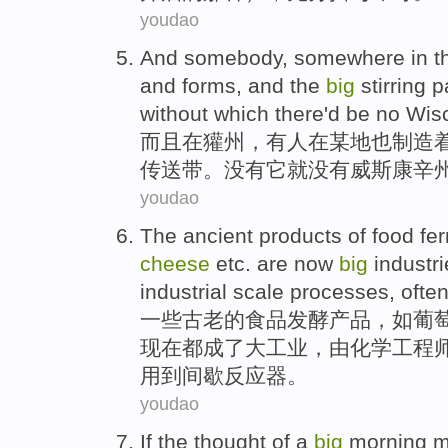
youdao
And
somebody
,
somewhere
in t
and
forms
, and the
big
stirring
p
without
which
there'd be
no
Wis
而且
在
獾
州
，
有人
在
某地
也制造
传送带
。
没有
它
就
没有
威斯康辛
youdao
The
ancient
products
of
food
fe
cheese
etc.
are
now
big
industr
industrial scale
processes
, ofte
一些古老
的
食品
发酵
产品
，
如葡
现在
都
成了
大
工业
，由化学工程
用到
间歇
反应器
。
youdao
If
the
thought
of
a
big
morning
m