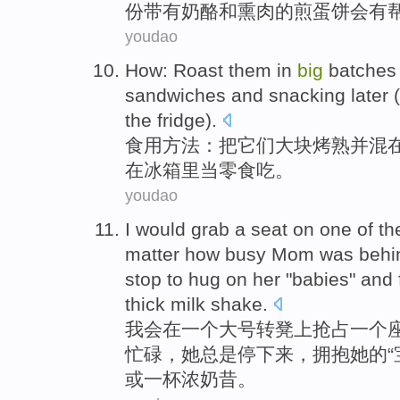
份
带有
奶酪
和
熏肉
的煎蛋饼
会有
youdao
How
:
Roast
them
in
big
batches
sandwiches
and
snacking
later 
the fridge
).
食用方法
：把
它们
大块
烤
熟并混
在冰箱里
当
零食
吃。
youdao
I would
grab
a
seat
on
one
of th
matter
how
busy
Mom
was
behi
stop to
hug
on
her
"
babies
"
and
thick
milk shake
.
我会
在
一
个
大号
转凳上
抢占
一
个
忙碌
，
她
总是
停下来
，
拥抱
她
的
“
或
一杯浓奶昔。