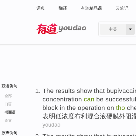
词典
翻译
有道精品课
云笔记
中英
有道 - 网易旗下搜索
双语例句
The
results show that
bupivacain
全部
concentration
can
be successfu
口语
block
in the
operation
on
tho
ch
书面语
表明
低
浓度
布利混合液
硬
膜外
阻
论文
youdao
原声例句