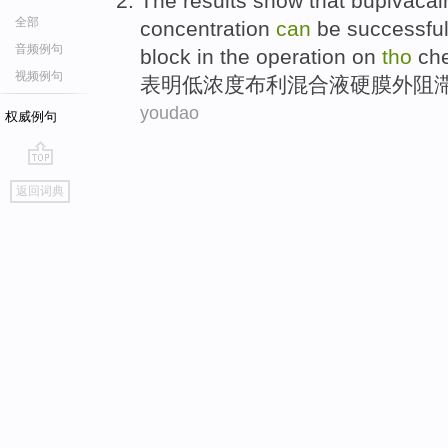
The
results show that
bupivacain
全部
concentration
can
be successfu
音频例句
block
in the
operation
on
tho
ch
视频例句
表明
低
浓度
布利混合液
硬
膜外
阻
youdao
权威例句
go
返回词典
top