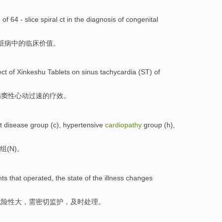
e
of 64
- slice
spiral
ct
in
the
diagnosis
of congenital
脏病中的
临床
价值
。
ect
of
Xinkeshu
Tablets
on
sinus
tachycardia
(ST) of
病
窦
性心动过速
的
疗效
。
t disease
group
(
c
), hypertensive
cardiopathy
group
(
h
),
组
(
N
)。
nts
that operated, the state of the
illness
changes
危险性
大
，需密切监护，及时处理。