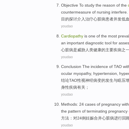
Objective
To study
the
reason
of
the
countermeasure
of
nursing
interfere
.
目的
探讨
介入治疗
心脏病
患者并发
低
youdao
Cardiopathy
is
one
of
the most
preva
an important
diagnostic
tool
for asse
心脏病
是
威胁
人类
健康
的
主要
疾病
之
youdao
Conclusion
The
incidence
of
TAO
wit
ocular myopathy
,
hypertension
,
hyper
结论
TAO
性
视神经
病变
的
发生
与
眶
压
身性疾病有关；
youdao
Methods
:
24
cases
of
pregnancy
wit
the
pattern
of
terminating
pregnancy
方法
：
对24
例
妊娠
合并
心脏病进行
回
youdao