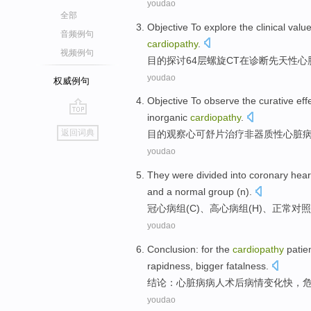
youdao
全部
Objective
To explore
the
clinical
valu
音频例句
cardiopathy
.
视频例句
目的
探讨
64
层
螺旋
CT
在
诊断
先天性
心
youdao
权威例句
Objective To
observe
the
curative eff
inorganic
cardiopathy
.
go
返回词典
目的
观察
心可舒
片
治疗非器质性心脏
top
youdao
They were divided into
coronary
hear
and a
normal
group (
n
).
冠心病
组
(
C
)、高
心病
组(
H
)、
正常
对照
youdao
Conclusion
: for the
cardiopathy
patie
rapidness
,
bigger
fatalness
.
结论
：
心脏病
病人
术后
病情
变化
快
，
youdao