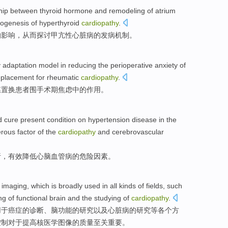
ship between
thyroid
hormone
and
remodeling
of
atrium
hogenesis
of
hyperthyroid
cardiopathy
.
的
影响，从而
探讨
甲亢性
心脏病
的
发病机制
。
y
adaptation
model
in
reducing
the
perioperative
anxiety
of
eplacement
for rheumatic
cardiopathy
.
膜
置换
患者
围手术期
焦虑
中的
作用
。
d cure
present condition
on
hypertension
disease in the
rous
factor
of
the
cardiopathy
and cerebrovascular
析
，
有效
降低
心脑血管病
的
危险
因素
。
imaging
, which
is
broadly
used
in
all kinds
of
fields
,
such
ng
of functional
brain
and
the studying of
cardiopathy
.
用
于
癌症
的
诊断
、
脑
功能的
研究
以及
心脏病
的
研究
等
各个方
控制对于提高核医学图像的质量至关重要。