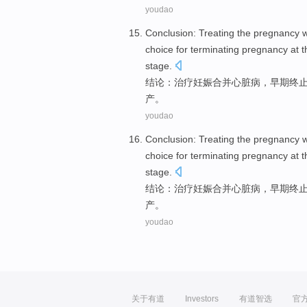
youdao
Conclusion
:
Treating
the
pregnancy
choice
for
terminating
pregnancy
at t
stage.
结论
：
治疗
妊娠
合并
心脏病，
早期
终
产
。
youdao
Conclusion
:
Treating
the
pregnancy
choice
for
terminating
pregnancy
at t
stage.
结论
：
治疗
妊娠
合并
心脏病，
早期
终
产
。
youdao
关于有道
Investors
有道智选
官