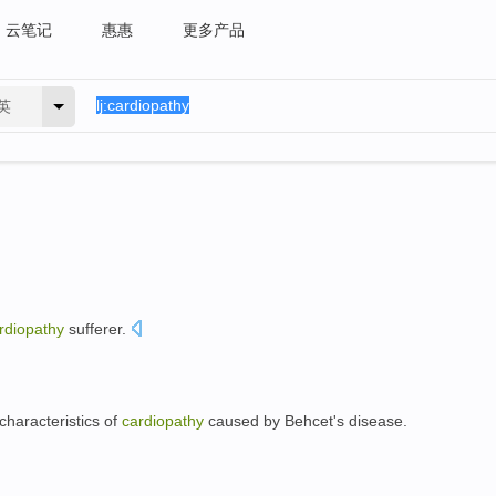
云笔记
惠惠
更多产品
英
rdiopathy
sufferer.
characteristics
of
cardiopathy
caused by Behcet's
disease
.