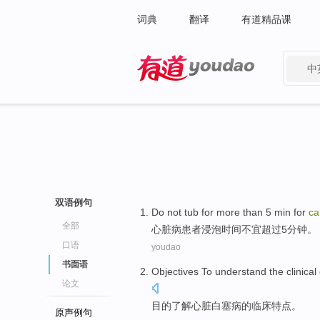
词典
翻译
有道精品课
中
有道 - 网易旗下搜索
双语例句
Do not
tub
for
more than
5
min
for
ca
全部
心脏病患者
浸泡
时间
不宜
超过
5
分钟
。
口语
youdao
书面语
Objectives To
understand
the
clinical
论文
目的
了解
心脏
白塞
病
的
临床
特点
。
原声例句