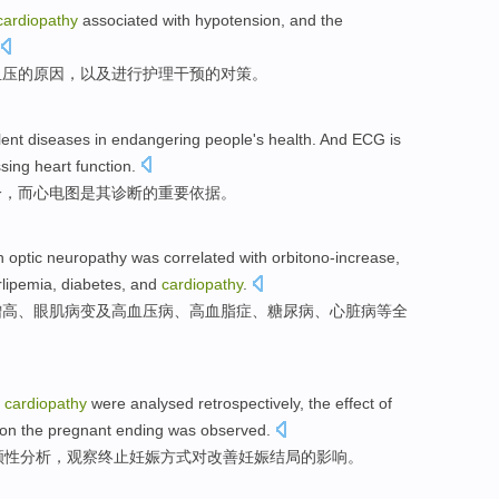
cardiopathy
associated with
hypotension
,
and
the
血压
的
原因
，
以及
进行
护理
干预的
对策
。
lent
diseases
in
endangering
people's
health
.
And
ECG
is
ssing
heart function.
一
，
而
心电图
是
其诊断
的
重要
依据
。
h
optic
neuropathy
was
correlated with
orbitono-increase
,
lipemia
,
diabetes
,
and
cardiopathy
.
增高、
眼肌
病变
及高血压病
、
高血脂症
、
糖尿病
、
心脏病
等全
h
cardiopathy
were analysed retrospectively
, the
effect
of
on the pregnant
ending was
observed
.
顾性
分析，观察
终止
妊娠
方式
对改善
妊娠
结局
的
影响
。