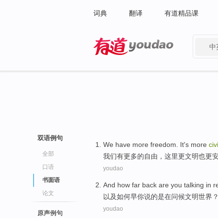
词典
翻译
有道精品课
中
有道 - 网易旗下搜索
双语例句
We
have
more
freedom
.
It
's
more
civ
全部
我们
有
更多
的
自由
，
这里
更
文明
也
更
口语
youdao
书面语
And
how
far back
are
you
talking
in
r
论文
以及
如何
早
你
说
的
是
在
问候
文明
世界
youdao
原声例句