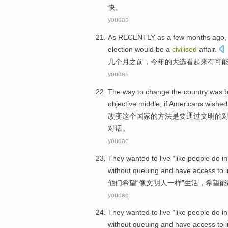
快。
youdao
As RECENTLY as a few
months
ago
election would
be
a
civilised
affair.
几个月
之前
，
今年
的
大选
看起来
有可
youdao
The
way
to
change
the
country
was
objective
middle,
if
Americans
wished
改变
这个
国家
的
方法
是
要
通过
文明
的
对话。
youdao
They
wanted
to
live
“
like
people do i
without
queuing
and
have access to i
他们
希望
“
像
文明人
一样”
生活
，希望
能
youdao
They
wanted
to
live
“
like
people do i
without
queuing
and
have access to i