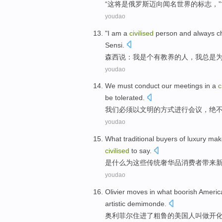
“
这
将
是
俄罗斯
迈向
闻名
世界
的
标志
，”
youdao
"
I
am a
civilised
person
and
always
c
Sensi
.
森
西说：
我
是个
有教养
的
人
，我
总是
youdao
We
must
conduct
our meetings
in a
c
be tolerated
.
我们
必须
以
文明
的方式
进行
会议
，
绝
youdao
What
traditional
buyers of
luxury
make
civilised
to say
.
是什么
为
这些
传统
奢华
品消费者带来
youdao
Olivier
moves in what
boorish
Americ
artistic
demimonde.
奥利
菲尔住
进了
粗鲁的
美国人
叫做
开