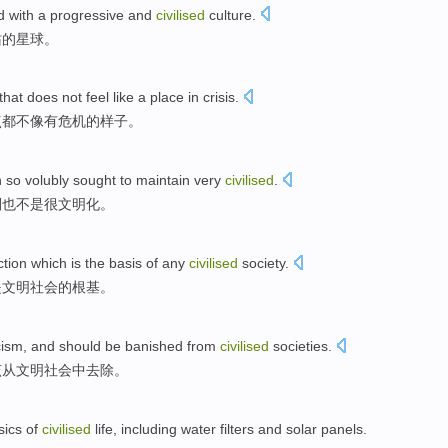
d
with a
progressive
and
civilised
culture
.
佑
的
星球
。
that
does
not feel
like
a
place in
crisis
.
点都
不
像
有
危机的样子。
h
so volubly sought
to
maintain
very
civilised
.
则
也
不是
很
文明化
。
ction
which
is
the
basis
of
any
civilised
society
.
是
文明
社会
的
根基
。
ism, and
should be
banished
from
civilised
societies
.
该
从
文明
社会
中
去除。
sics
of
civilised
life
,
including
water
filters
and
solar
panels
.