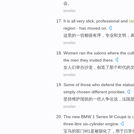
会。
youdao
It is
all
very
slick
,
professional
and
civ
region
-
has
moved on
.
这里
的
一切都
很
有序
，
专业
和
文明
，
youdao
Women
ran
the
salons
where the
cul
the
men
they
invited
there.
女
人们举办沙龙
，创造
了
那个
时代
的
youdao
Some
of
those
who
defend
the
statu
simply
chosen
different
priorities
.
坚持维护
现状
的
一些
人
争论
说，
法国
youdao
The new BMW
1 Series M Coupé
is
c
three-litre
six-cylinder
engine
.
宝马
的双门M1
是
被
驯化了
，
用于
日常