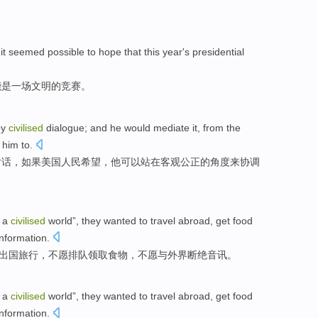
,
it seemed
possible
to hope that
this year
's
presidential
能
是
一
场文明
的
竞赛。
by
civilised
dialogue
; and
he
would
mediate
it,
from the
him to.
对话
，
如果
美国人民
希望
，
他
可以
站
在
客观
公正的角度来
协调
n a
civilised
world”, they wanted
to
travel abroad
, get
food
nformation.
出国
旅行，
不
愿
排队
领取
食物
，不愿与外界断绝音讯。
n a
civilised
world”, they wanted
to
travel abroad
, get
food
nformation.