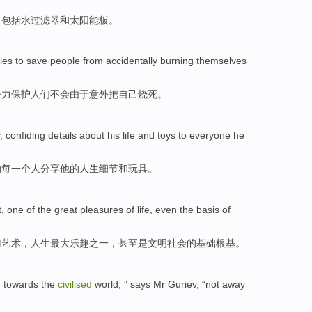
，
包括
水
过滤器
和
太阳能
板
。
ries to
save
people
from accidentally
burning themselves
努力
保护
人们
不会
由于
意外把自己烧死。
, confiding
details
about
his
life
and
toys
to
everyone
he
的
每
一个人分享
他
的
人生
细节
和
玩具
。
t
,
one
of the
great pleasures
of
life
,
even
the
basis
of
门艺术
，
人生
最大
乐趣
之一
，
甚至是
文明
社会
的
基础
根基。
g
towards
the
civilised
world
, ”
says
Mr Guriev
, “not
away