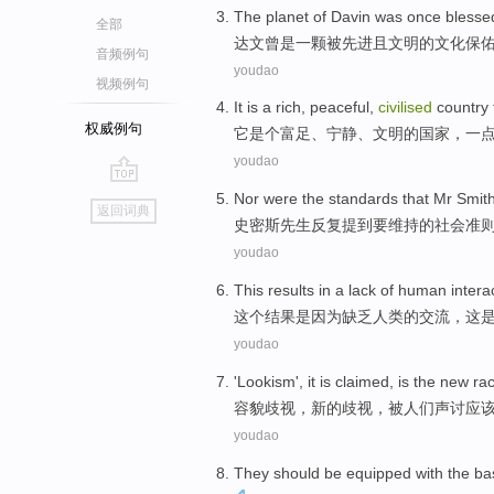
The
planet
of Davin
was once
blesse
全部
达
文曾是一颗被
先进
且
文明的文化
保
音频例句
youdao
视频例句
It
is a
rich
,
peaceful
,
civilised
country
权威例句
它
是个
富足
、
宁静
、
文明
的
国家
，
一
youdao
go
Nor
were
the
standards
that
Mr
Smit
返回词典
top
史密斯
先生
反复提到
要
维持
的社会
准
youdao
This
results
in a lack of
human
intera
这个
结果
是因为
缺乏
人类
的
交流
，
这
youdao
'Lookism'
, it
is claimed
, is the
new
rac
容貌
歧视，
新的
歧视，
被
人们声讨
应
youdao
They
should be
equipped
with
the
ba