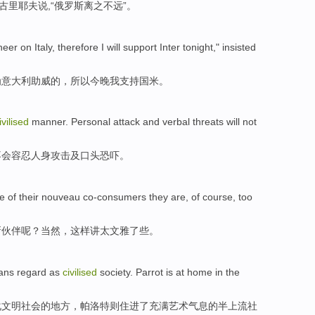
古里
耶夫
说
,“俄罗斯
离
之不远”。
heer on
Italy
,
therefore
I will
support
Inter
tonight
," insisted
为
意大利
助威
的，
所以
今晚
我
支持
国米
。
ivilised
manner
.
Personal
attack
and
verbal
threats
will not
不会
容忍
人身
攻击
及
口头
恐吓
。
 of their nouveau
co-consumers they
are, of
course
,
too
新伙伴呢？
当然
，这样
讲
太
文雅了些
。
ans
regard as
civilised
society
. Parrot is at home in
the
化
文明
社会
的地方，帕洛特则住进了充满艺术气息的半上流社