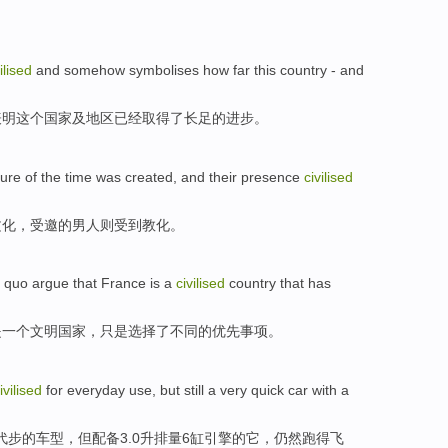
ilised
and somehow
symbolises
how far
this
country
-
and
表明
这个
国家
及
地区
已经
取得
了
长足
的进步。
ture
of
the
time
was created
, and their presence
civilised
文化
，受邀
的
男人
则
受到教化。
s quo
argue
that
France
is
a
civilised
country
that has
是
一个
文明
国家
，
只是
选择了
不同
的优先事项。
ivilised
for
everyday
use,
but
still
a very
quick car
with a
代步的车型，
但
配备
3.0升排量6缸引擎的它，
仍然
跑
得
飞