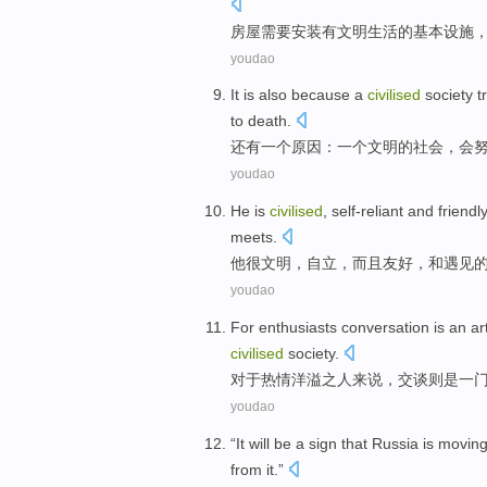
房屋
需要
安装
有
文明
生活
的
基本
设施
youdao
It is also
because
a
civilised
society
t
to death
.
还有
一
个原因：一个
文明
的
社会
，会
youdao
He
is
civilised
,
self-reliant
and
friendly
meets
.
他
很
文明
，
自立
，
而且
友好
，
和
遇见
youdao
For
enthusiasts
conversation
is
an
ar
civilised
society
.
对于
热情洋溢之人来说，
交谈
则
是
一
youdao
“
It
will be
a
sign
that
Russia
is movin
from it
.”